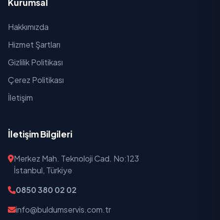
Kurumsal
Diyarbakır
Hakkımızda
Düzce
Hizmet Şartları
Edirne
Gizlilik Politikası
Çerez Politikası
Elazığ
İletişim
Erzincan
Erzurum
İletişim Bilgileri
Eskişehir
Merkez Mah. Teknoloji Cad. No:123
Gaziantep
İstanbul, Türkiye
Giresun
0850 380 02 02
info@buldumservis.com.tr
Gümüşhane