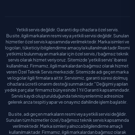
Hakkari
Hatay
Yetkili servis değildir. Garanti dışı cihazlara özel servis.
Iğdır
Bu site, ilgili markaların resmi veya yetkili servisi değildir. Sunulan
hizmetler özel servis kapsamında verilmektedir. Marka isimleri ve
Isparta
logoları, tüketiciyi bilgilendirme amacıyla kullanılmaktadır.Resmi
yetkimiz bulunmayan markalar için özel servis / bağımsız teknik
İstanbul
servis olarak hizmet veriyoruz. Sitemizde 'yetkili servis' ibaresi
kullanılmaz. Firmamız, ilgili markalardan bağımsız olarak hizmet
veren Özel Teknik Servis merkezidir. Sitemizde adı geçen marka
İzmir
ve logolar ilgili firmalara aittir. Servisimiz, garanti süresi dolmuş
cihazlara ücretli onarım desteği sunmaktadır." Değişimi yapılan
Kahramanmaraş
yedek parçalar firmamız bünyesinde 1 Yıl Garanti kapsamındadır.
Servis kaydı oluşturulduğunda teknisyenlerimiz adresinize
Karabük
gelerek arıza tespiti yapar ve onayınız dahilinde işlem başlatılır.
Karaman
Bu site, adı geçen markaların resmi veya yetkili servisi değildir.
Sunulan tüm hizmetler özel / bağımsız teknik servis kapsamında
Kars
verilmektedir. Marka isimleri yalnızca bilgilendirme amaçlı
kullanılmaktadır. Firmamız, ilgili markalardan bağımsız olarak