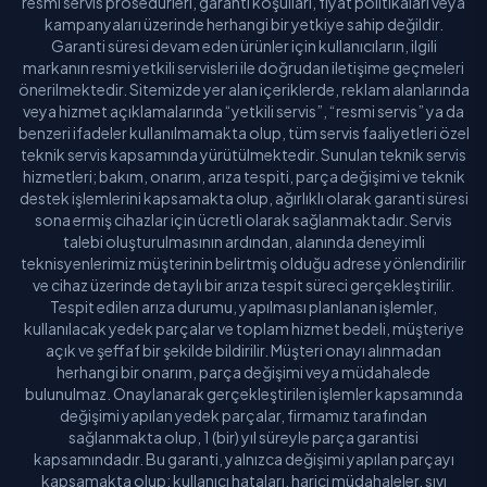
resmi servis prosedürleri, garanti koşulları, fiyat politikaları veya
Manisa
kampanyaları üzerinde herhangi bir yetkiye sahip değildir.
Garanti süresi devam eden ürünler için kullanıcıların, ilgili
Mardin
markanın resmi yetkili servisleri ile doğrudan iletişime geçmeleri
önerilmektedir. Sitemizde yer alan içeriklerde, reklam alanlarında
Mersin
veya hizmet açıklamalarında “yetkili servis”, “resmi servis” ya da
benzeri ifadeler kullanılmamakta olup, tüm servis faaliyetleri özel
Muğla
teknik servis kapsamında yürütülmektedir. Sunulan teknik servis
hizmetleri; bakım, onarım, arıza tespiti, parça değişimi ve teknik
Muş
destek işlemlerini kapsamakta olup, ağırlıklı olarak garanti süresi
sona ermiş cihazlar için ücretli olarak sağlanmaktadır. Servis
talebi oluşturulmasının ardından, alanında deneyimli
Nevşehir
teknisyenlerimiz müşterinin belirtmiş olduğu adrese yönlendirilir
ve cihaz üzerinde detaylı bir arıza tespit süreci gerçekleştirilir.
Niğde
Tespit edilen arıza durumu, yapılması planlanan işlemler,
kullanılacak yedek parçalar ve toplam hizmet bedeli, müşteriye
Ordu
açık ve şeffaf bir şekilde bildirilir. Müşteri onayı alınmadan
herhangi bir onarım, parça değişimi veya müdahalede
Osmaniye
bulunulmaz. Onaylanarak gerçekleştirilen işlemler kapsamında
değişimi yapılan yedek parçalar, firmamız tarafından
Rize
sağlanmakta olup, 1 (bir) yıl süreyle parça garantisi
kapsamındadır. Bu garanti, yalnızca değişimi yapılan parçayı
kapsamakta olup; kullanıcı hataları, harici müdahaleler, sıvı
Sakarya