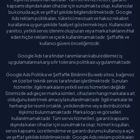
kapsamı dışında kalan cihazlar için sunulmakta olup, kullanıcılar
bu konuda açık ve şeffaf şekilde bilgilendirilmektedir. Google
Ads reklam politikaları, tüketici mevzuatı ve haksız rekabet
kurallarına uygun şekilde faaliyet göstermekteyiz. Kullanıcıları
yanıltıcı, yetkili servis izlenimi oluşturan veya marka haklarını ihlal
eden hiçbir reklam ve içerik kullanılmamaktadır. Şeffaflık ve
kullanıcı güveni önceliğimizdir.
Google Ads tarafından tanımlanan kabul edilemez iş
uygulamalarına karşı sıfır tolerans politikası uygulanmaktadır.
Google Ads Politika ve Şeffaflık Bildirimi Bu web sitesi, bağımsız
ve özel bir teknik servis tarafından işletilmektedir. Sunulan
hizmetler, ilgili markaların yetkili servis hizmetleri değildir.
Sitemizde adı geçen marka isimleri, cihazların hangi markalara ait
olduğunu belirtmek amacıyla kullanılmaktadır. İlgili markalar ile
herhangi bir resmî ortaklık, yetkilendirme veya distribütörlük
ilişkimiz bulunmamaktadır. Marka logo ve görselleri
kullanılmamaktadır. Tüm servis hizmetleri, garanti kapsamı
dışında kalan cihazlar için sunulmakta olup; hizmet koşulları,
servis kapsamı, ücretlendirme ve garanti durumu kullanıcıya açık
ve şeffaf şekilde bildirilmektedir. Google Ads reklam politikaları