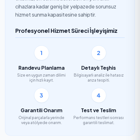
cihazlara kadar geniş bir yelpazede sorunsuz
hizmet sunma kapasitesine sahiptir.
Profesyonel Hizmet Süreci İşleyişimiz
1
2
Randevu Planlama
Detaylı Teşhis
Size en uygun zaman dilimi
Bilgisayarlı analiz ile hatasız
için hızlı kayıt.
arıza tespiti.
3
4
Garantili Onarım
Test ve Teslim
Orijinal parçalarla yerinde
Performans testleri sonrası
veya atölyede onarım.
garantili teslimat.