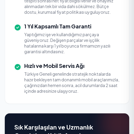
tespiti sonrası net fiyat bilgisi verilir ve onayınız
alınmadan tek bir vida dahi sökülmez. Bütçe
dostu, kurumsal fiyat politikası uyguluyoruz.
1 Yıl Kapsamlı Tam Garanti
Yaptığımız işe ve kullandığımız parçaya
güveniyoruz. Değişen parçalar ve işçilik
hatalarına karşı 1 yıl boyunca firmamızın yazılı
garantisi altındasınız.
Hızlı ve Mobil Servis Ağı
Türkiye Geneli genelinde stratejik noktalarda
hazır bekleyen tam donanımlı mobil araçlarımızla,
çağrınızdan hemen sonra, acil durumlarda 2 saat
içinde adresinize ulaşıyoruz.
Sık Karşılaşılan ve Uzmanlık