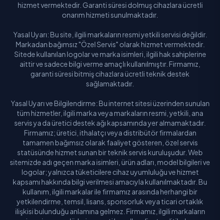
hizmet vermektedir. Garanti süresi dolmuş cihazlara ücretli
Kastamonu
onarım hizmeti sunulmaktadır.
Kayseri
Yasal Uyarı: Bu site, ilgili markaların resmi yetkili servisi değildir.
Markadan bağımsız "Özel Servis" olarak hizmet vermektedir.
Kilis
Sitede kullanılan logolar ve marka isimleri, ilgili hak sahiplerine
aittir ve sadece bilgi verme amaçlı kullanılmıştır. Firmamız,
Kırıkkale
garanti süresi bitmiş cihazlara ücretli teknik destek
sağlamaktadır.
Kırklareli
Yasal Uyarı ve Bilgilendirme: Bu internet sitesi üzerinden sunulan
tüm hizmetler, ilgili marka veya markaların resmi, yetkili, ana
Kırşehir
servis ya da üretici destek ağı kapsamında yer almamaktadır.
Firmamız; üretici, ithalatçı veya distribütör firmalardan
Kocaeli
tamamen bağımsız olarak faaliyet gösteren, özel servis
statüsünde hizmet sunan bir teknik servis kuruluşudur. Web
Konya
sitemizde adı geçen marka isimleri, ürün adları, model bilgileri ve
logolar; yalnızca tüketicilere cihaz uyumluluğu ve hizmet
Kütahya
kapsamı hakkında bilgi verilmesi amacıyla kullanılmaktadır. Bu
kullanım, ilgili markalar ile firmamız arasında herhangi bir
Malatya
yetkilendirme, temsil, lisans, sponsorluk veya ticari ortaklık
ilişkisi bulunduğu anlamına gelmez. Firmamız, ilgili markaların