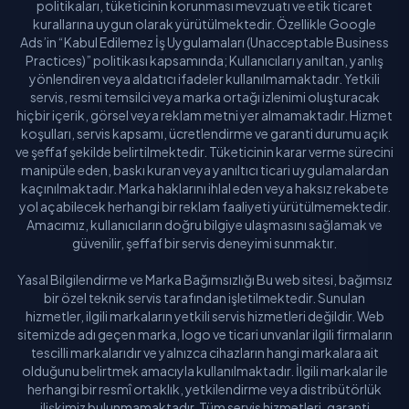
politikaları, tüketicinin korunması mevzuatı ve etik ticaret
kurallarına uygun olarak yürütülmektedir. Özellikle Google
Uşak
Ads’in “Kabul Edilemez İş Uygulamaları (Unacceptable Business
Practices)” politikası kapsamında; Kullanıcıları yanıltan, yanlış
Van
yönlendiren veya aldatıcı ifadeler kullanılmamaktadır. Yetkili
servis, resmi temsilci veya marka ortağı izlenimi oluşturacak
Yalova
hiçbir içerik, görsel veya reklam metni yer almamaktadır. Hizmet
koşulları, servis kapsamı, ücretlendirme ve garanti durumu açık
Yozgat
ve şeffaf şekilde belirtilmektedir. Tüketicinin karar verme sürecini
manipüle eden, baskı kuran veya yanıltıcı ticari uygulamalardan
kaçınılmaktadır. Marka haklarını ihlal eden veya haksız rekabete
Zonguldak
yol açabilecek herhangi bir reklam faaliyeti yürütülmemektedir.
Amacımız, kullanıcıların doğru bilgiye ulaşmasını sağlamak ve
güvenilir, şeffaf bir servis deneyimi sunmaktır.
Yasal Bilgilendirme ve Marka Bağımsızlığı Bu web sitesi, bağımsız
bir özel teknik servis tarafından işletilmektedir. Sunulan
hizmetler, ilgili markaların yetkili servis hizmetleri değildir. Web
sitemizde adı geçen marka, logo ve ticari unvanlar ilgili firmaların
tescilli markalarıdır ve yalnızca cihazların hangi markalara ait
olduğunu belirtmek amacıyla kullanılmaktadır. İlgili markalar ile
herhangi bir resmî ortaklık, yetkilendirme veya distribütörlük
ilişkimiz bulunmamaktadır. Tüm servis hizmetleri, garanti