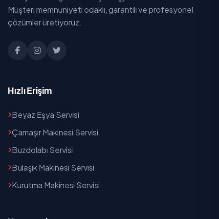
Müşteri memnuniyeti odaklı, garantili ve profesyonel
Bilecik
çözümler üretiyoruz.
Bingöl
Bitlis
Bolu
Hızlı Erişim
Burdur
Beyaz Eşya Servisi
Bursa
Çamaşır Makinesi Servisi
Çanakkale
Buzdolabı Servisi
Bulaşık Makinesi Servisi
Çankırı
Kurutma Makinesi Servisi
Çorum
Denizli