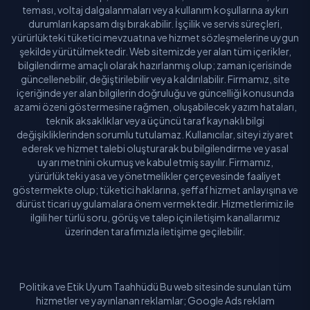
teması, voltaj dalgalanmaları veya kullanım koşullarına aykırı
durumları kapsam dışı bırakabilir. İşçilik ve servis süreçleri,
Samsun
yürürlükteki tüketici mevzuatına ve hizmet sözleşmelerine uygun
şekilde yürütülmektedir. Web sitemizde yer alan tüm içerikler,
Şanlıurfa
bilgilendirme amaçlı olarak hazırlanmış olup; zaman içerisinde
güncellenebilir, değiştirilebilir veya kaldırılabilir. Firmamız, site
Siirt
içeriğinde yer alan bilgilerin doğruluğu ve güncelliği konusunda
azami özeni göstermesine rağmen, oluşabilecek yazım hataları,
Sinop
teknik aksaklıklar veya üçüncü taraf kaynaklı bilgi
değişikliklerinden sorumlu tutulamaz. Kullanıcılar, siteyi ziyaret
ederek ve hizmet talebi oluşturarak bu bilgilendirme ve yasal
Sivas
uyarı metnini okumuş ve kabul etmiş sayılır. Firmamız,
yürürlükteki yasa ve yönetmelikler çerçevesinde faaliyet
Şırnak
göstermekte olup; tüketici haklarına, şeffaf hizmet anlayışına ve
dürüst ticari uygulamalara önem vermektedir. Hizmetlerimiz ile
Tekirdağ
ilgili her türlü soru, görüş ve talep için iletişim kanallarımız
üzerinden tarafımızla iletişime geçilebilir.
Tokat
Trabzon
Politika ve Etik Uyum Taahhüdü Bu web sitesinde sunulan tüm
hizmetler ve yayınlanan reklamlar; Google Ads reklam
Tunceli