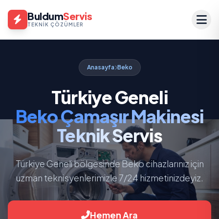
Buldum
Servis
TEKNIK ÇÖZÜMLER
Anasayfa
Beko
Türkiye Geneli
Beko Çamaşır Makinesi
Teknik Servis
Türkiye Geneli bölgesinde Beko cihazlarınız için
uzman teknisyenlerimizle 7/24 hizmetinizdeyiz.
Hemen Ara