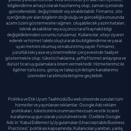
Şanlıurfa
bilgilendirme amaçlı olarak hazırlanmış olup; zaman içerisinde
güncellenebilir, değiştirilebilir veya kaldırılabilir. Firmamız, site
Siirt
içeriğinde yer alan bilgilerin doğruluğu ve güncelliği konusunda
azami özeni göstermesine rağmen, oluşabilecek yazım hataları,
Sinop
teknik aksaklıklar veya üçüncü taraf kaynaklı bilgi
değişikliklerinden sorumlu tutulamaz. Kullanıcılar, siteyi ziyaret
ederek ve hizmet talebi oluşturarak bu bilgilendirme ve yasal
Sivas
uyarı metnini okumuş ve kabul etmiş sayılır. Firmamız,
yürürlükteki yasa ve yönetmelikler çerçevesinde faaliyet
Şırnak
göstermekte olup; tüketici haklarına, şeffaf hizmet anlayışına ve
dürüst ticari uygulamalara önem vermektedir. Hizmetlerimiz ile
Tekirdağ
ilgili her türlü soru, görüş ve talep için iletişim kanallarımız
üzerinden tarafımızla iletişime geçilebilir.
Tokat
Trabzon
Politika ve Etik Uyum Taahhüdü Bu web sitesinde sunulan tüm
hizmetler ve yayınlanan reklamlar; Google Ads reklam
Tunceli
politikaları, tüketicinin korunması mevzuatı ve etik ticaret
kurallarına uygun olarak yürütülmektedir. Özellikle Google
Uşak
Ads’in “Kabul Edilemez İş Uygulamaları (Unacceptable Business
Practices)” politikası kapsamında; Kullanıcıları yanıltan, yanlış