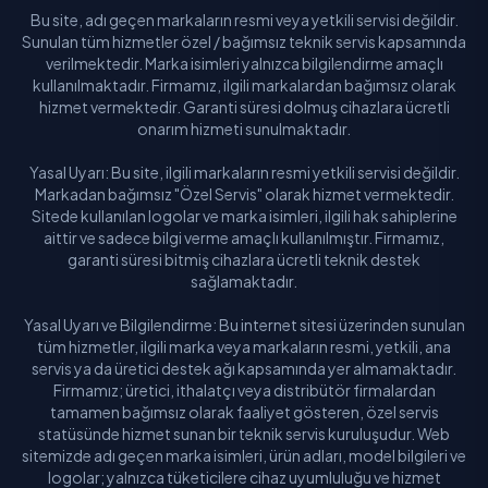
Bu site, adı geçen markaların resmi veya yetkili servisi değildir.
Sunulan tüm hizmetler özel / bağımsız teknik servis kapsamında
verilmektedir. Marka isimleri yalnızca bilgilendirme amaçlı
kullanılmaktadır. Firmamız, ilgili markalardan bağımsız olarak
hizmet vermektedir. Garanti süresi dolmuş cihazlara ücretli
onarım hizmeti sunulmaktadır.
Yasal Uyarı: Bu site, ilgili markaların resmi yetkili servisi değildir.
Markadan bağımsız "Özel Servis" olarak hizmet vermektedir.
Sitede kullanılan logolar ve marka isimleri, ilgili hak sahiplerine
aittir ve sadece bilgi verme amaçlı kullanılmıştır. Firmamız,
garanti süresi bitmiş cihazlara ücretli teknik destek
sağlamaktadır.
Yasal Uyarı ve Bilgilendirme: Bu internet sitesi üzerinden sunulan
tüm hizmetler, ilgili marka veya markaların resmi, yetkili, ana
servis ya da üretici destek ağı kapsamında yer almamaktadır.
Firmamız; üretici, ithalatçı veya distribütör firmalardan
tamamen bağımsız olarak faaliyet gösteren, özel servis
statüsünde hizmet sunan bir teknik servis kuruluşudur. Web
sitemizde adı geçen marka isimleri, ürün adları, model bilgileri ve
logolar; yalnızca tüketicilere cihaz uyumluluğu ve hizmet