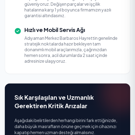
güveniyoruz. Değişen parçalar ve işçilik
hatalarına karşı 1 yıl boyunca firmamızın yazılı
garantisi altındasınız.
Hızlı ve Mobil Servis Ağı
Adıyaman Merkez Barbaros Hayrettin genelinde
stratejik noktalarda hazır bekleyen tam
donanımlı mobil araçlarımızla, çağrınızdan
hemen sonra, acil durumlarda 2 saat içinde
adresinize ulaşıyoruz.
Sık Karşılaşılan ve Uzmanlık
Gerektiren Kritik Arızalar
Aşağıdaki belirtilerden herhangi birini fark ettiğinizde,
daha büyük masrafların önüne geçmek için cihazınızı
kapatıp hemen uzman desteği almalısınız.