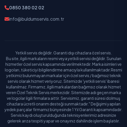
0850 380 02 02
info@buldumservis.com.tr
Yetkili servis değildir. Garanti dışı cihazlara özel servis.
Bu site, ilgili markaların resmi veya yetkili servisi değildir. Sunulan
hizmetler özel servis kapsamında verilmektedir. Marka isimleri ve
logoları, tüketiciyi bilgilendirme amacıyla kullanılmaktadır.Resmi
yetkimiz bulunmayan markalar için özel servis / bağımsız teknik
servis olarak hizmet veriyoruz. Sitemizde 'yetkili servis' ibaresi
kullanılmaz. Firmamız, ilgili markalardan bağımsız olarak hizmet
veren Özel Teknik Servis merkezidir. Sitemizde adı geçen marka
ve logolar ilgili firmalara aittir. Servisimiz, garanti süresi dolmuş
cihazlara ücretli onarım desteği sunmaktadır." Değişimi yapılan
yedek parçalar firmamız bünyesinde 1 Yıl Garanti kapsamındadır.
Servis kaydı oluşturulduğunda teknisyenlerimiz adresinize
gelerek arıza tespiti yapar ve onayınız dahilinde işlem başlatılır.