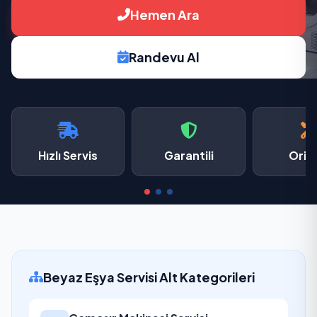
Hemen Ara
Randevu Al
Hızlı Servis
Garantili
Oriji
Beyaz Eşya Servisi Alt Kategorileri