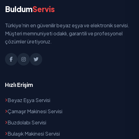
Buldum
Servis
Musalla
Türkiye'nin en güvenilir beyaz eşya ve elektronik servisi.
Sitte
Müşteri memnuniyeti odaklı, garantili ve profesyonel
Sümerevler
çözümler üretiyoruz.
Turgut Reis
Ulus
Vatan
Hızlı Erişim
Yavuz Selim
Beyaz Eşya Servisi
Yeni
Çamaşır Makinesi Servisi
Yeni Sanayi
Buzdolabı Servisi
Bulaşık Makinesi Servisi
Yeşilyurt