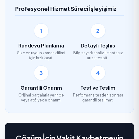
Profesyonel Hizmet Süreci İşleyişimiz
1
2
Randevu Planlama
Detaylı Teşhis
Size en uygun zaman dilimi
Bilgisayarlı analiz ile hatasız
için hızlı kayıt.
arıza tespiti.
3
4
Garantili Onarım
Test ve Teslim
Orijinal parçalarla yerinde
Performans testleri sonrası
veya atölyede onarım.
garantili teslimat.
Çözüm İçin Vakit Kaybetmeyin