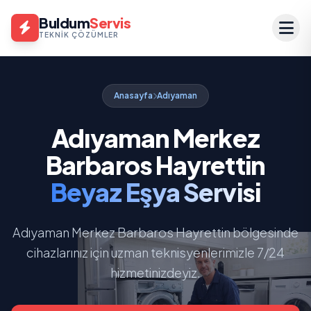
Buldum
Servis
TEKNIK ÇÖZÜMLER
Anasayfa
Adıyaman
Adıyaman Merkez
Barbaros Hayrettin
Beyaz Eşya Servisi
Adıyaman Merkez Barbaros Hayrettin bölgesinde
cihazlarınız için uzman teknisyenlerimizle 7/24
hizmetinizdeyiz.