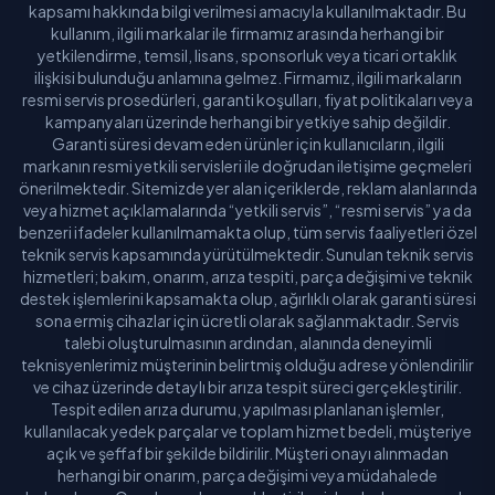
kapsamı hakkında bilgi verilmesi amacıyla kullanılmaktadır. Bu
kullanım, ilgili markalar ile firmamız arasında herhangi bir
yetkilendirme, temsil, lisans, sponsorluk veya ticari ortaklık
ilişkisi bulunduğu anlamına gelmez. Firmamız, ilgili markaların
resmi servis prosedürleri, garanti koşulları, fiyat politikaları veya
kampanyaları üzerinde herhangi bir yetkiye sahip değildir.
Garanti süresi devam eden ürünler için kullanıcıların, ilgili
markanın resmi yetkili servisleri ile doğrudan iletişime geçmeleri
önerilmektedir. Sitemizde yer alan içeriklerde, reklam alanlarında
veya hizmet açıklamalarında “yetkili servis”, “resmi servis” ya da
benzeri ifadeler kullanılmamakta olup, tüm servis faaliyetleri özel
teknik servis kapsamında yürütülmektedir. Sunulan teknik servis
hizmetleri; bakım, onarım, arıza tespiti, parça değişimi ve teknik
destek işlemlerini kapsamakta olup, ağırlıklı olarak garanti süresi
sona ermiş cihazlar için ücretli olarak sağlanmaktadır. Servis
talebi oluşturulmasının ardından, alanında deneyimli
teknisyenlerimiz müşterinin belirtmiş olduğu adrese yönlendirilir
ve cihaz üzerinde detaylı bir arıza tespit süreci gerçekleştirilir.
Tespit edilen arıza durumu, yapılması planlanan işlemler,
kullanılacak yedek parçalar ve toplam hizmet bedeli, müşteriye
açık ve şeffaf bir şekilde bildirilir. Müşteri onayı alınmadan
herhangi bir onarım, parça değişimi veya müdahalede