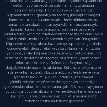
bulunulmaz. Onaylanarak gerçekleştirilen işlemler kapsamında
değişimi yapılan yedek parçalar, firmamız tarafından
sağlanmakta olup, 1 (bir) yıl süreyle parça garantisi
kapsamındadır. Bu garanti, yalnızca değişimi yapılan parçayı
kapsamakta olup; kullanıcı hataları, harici müdahaleler, sıvı
teması, voltaj dalgalanmaları veya kullanım koşullarına aykırı
durumları kapsam dışı bırakabilir. İşçilik ve servis süreçleri,
yürürlükteki tüketici mevzuatına ve hizmet sözleşmelerine uygun
şekilde yürütülmektedir. Web sitemizde yer alan tüm içerikler,
bilgilendirme amaçlı olarak hazırlanmış olup; zaman içerisinde
güncellenebilir, değiştirilebilir veya kaldırılabilir. Firmamız, site
içeriğinde yer alan bilgilerin doğruluğu ve güncelliği konusunda
azami özeni göstermesine rağmen, oluşabilecek yazım hataları,
teknik aksaklıklar veya üçüncü taraf kaynaklı bilgi
değişikliklerinden sorumlu tutulamaz. Kullanıcılar, siteyi ziyaret
ederek ve hizmet talebi oluşturarak bu bilgilendirme ve yasal
uyarı metnini okumuş ve kabul etmiş sayılır. Firmamız,
yürürlükteki yasa ve yönetmelikler çerçevesinde faaliyet
göstermekte olup; tüketici haklarına, şeffaf hizmet anlayışına ve
dürüst ticari uygulamalara önem vermektedir. Hizmetlerimiz ile
ilgili her türlü soru, görüş ve talep için iletişim kanallarımız
üzerinden tarafımızla iletişime geçilebilir.