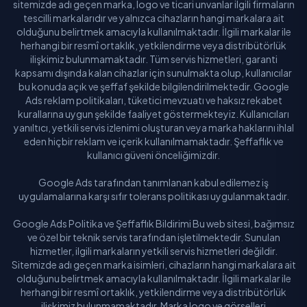
sitemizde adı geçen marka, logo ve ticari unvanlar ilgili firmaların
tescilli markalarıdır ve yalnızca cihazların hangi markalara ait
olduğunu belirtmek amacıyla kullanılmaktadır. İlgili markalar ile
herhangi bir resmî ortaklık, yetkilendirme veya distribütörlük
ilişkimiz bulunmamaktadır. Tüm servis hizmetleri, garanti
kapsamı dışında kalan cihazlar için sunulmakta olup, kullanıcılar
bu konuda açık ve şeffaf şekilde bilgilendirilmektedir. Google
Ads reklam politikaları, tüketici mevzuatı ve haksız rekabet
kurallarına uygun şekilde faaliyet göstermekteyiz. Kullanıcıları
yanıltıcı, yetkili servis izlenimi oluşturan veya marka haklarını ihlal
eden hiçbir reklam ve içerik kullanılmamaktadır. Şeffaflık ve
kullanıcı güveni önceliğimizdir.
Google Ads tarafından tanımlanan kabul edilemez iş
uygulamalarına karşı sıfır tolerans politikası uygulanmaktadır.
Google Ads Politika ve Şeffaflık Bildirimi Bu web sitesi, bağımsız
ve özel bir teknik servis tarafından işletilmektedir. Sunulan
hizmetler, ilgili markaların yetkili servis hizmetleri değildir.
Sitemizde adı geçen marka isimleri, cihazların hangi markalara ait
olduğunu belirtmek amacıyla kullanılmaktadır. İlgili markalar ile
herhangi bir resmî ortaklık, yetkilendirme veya distribütörlük
ilişkimiz bulunmamaktadır. Marka logo ve görselleri