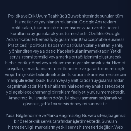
Politika ve Etik Uyum Taahhüdü Bu web sitesinde sunulan tüm
hizmetler ve yayınlanan reklamlar; Google Ads reklam
politikaları, tüketicinin korunması mevzuatı ve etik ticaret
kurallarına uygun olarak yürütülmektedir. Özellikle Google
Ads’in “Kabul Edilemez İş Uygulamaları (Unacceptable Business
Practices)” politikası kapsamında; Kullanıcıları yanıltan, yanlış
yönlendiren veya aldatıcı ifadeler kullanılmamaktadır. Yetkili
servis, resmi temsilci veya marka ortağı izlenimi oluşturacak
hiçbir içerik, görsel veya reklam metni yer almamaktadır. Hizmet
koşulları, servis kapsamı, ücretlendirme ve garanti durumu açık
ve şeffaf şekilde belirtilmektedir. Tüketicinin karar verme sürecini
manipüle eden, baskı kuran veya yanıltıcı ticari uygulamalardan
kaçınılmaktadır. Marka haklarını ihlal eden veya haksız rekabete
yol açabilecek herhangi bir reklam faaliyeti yürütülmemektedir.
Amacımız, kullanıcıların doğru bilgiye ulaşmasını sağlamak ve
güvenilir, şeffaf bir servis deneyimi sunmaktır.
Yasal Bilgilendirme ve Marka Bağımsızlığı Bu web sitesi, bağımsız
bir özel teknik servis tarafından işletilmektedir. Sunulan
hizmetler, ilgili markaların yetkili servis hizmetleri değildir. Web