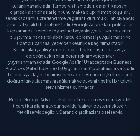
kullanılmamaktadır. Tüm servis hizmetleri, garanti kapsamı
dışında kalan cihazlar için sunulmakta olup; hizmet koşulları,
servis kapsamı, ücretlendirme ve garanti durumu kullanıcıya açık
ve şeffaf şekilde bildirilmektedir. Google Ads reklam politikaları
kapsamında tanımlanan yanıltıcı beyanlar, yetkili servis izlenimi
oluşturma, haksız rekabet, kabul edilemez iş uygulamaları ve
aldatıcı ticari faaliyetlerden kesinlikle kaçınılmaktadır.
Kullanıcıları yanlış yönlendirecek, baskı oluşturacak veya
gerçeğe aykırı bilgi içeren reklam ve içerikler
yayınlanmamaktadır. Google Ads’in “Unacceptable Business
Practices (Kabul Edilemez İş Uygulamaları)” politikasına karşı sıfır
tolerans yaklaşımı benimsenmektedir. Amacımız, kullanıcıların
doğru bilgiye ulaşmasını sağlamak ve güvenilir, şeffaf bir teknik
servis hizmeti sunmaktır.
Bu site Google Ads politikalarına, tüketici mevzuatına ve etik
ticaret kurallarına uygun şekilde faaliyet göstermektedir.
Yetkili servis değildir. Garanti dışı cihazlara özel servis.