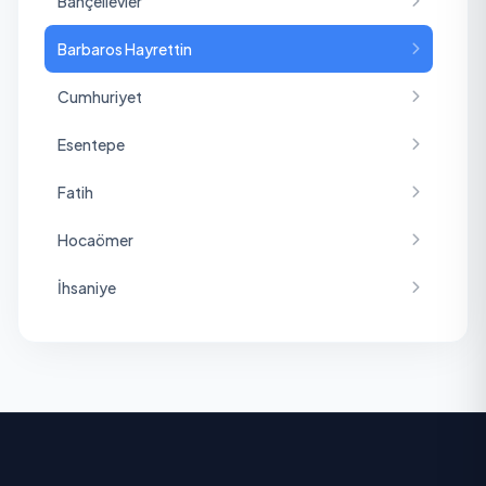
Bahçelievler
Barbaros Hayrettin
Cumhuriyet
Esentepe
Fatih
Hocaömer
İhsaniye
Karapınar
Kayalık
Malazgirt
Mehmet Akif