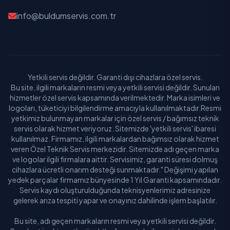
info@buldumservis.com.tr
Yetkili servis değildir. Garanti dışı cihazlara özel servis.
Bu site, ilgili markaların resmi veya yetkili servisi değildir. Sunulan
hizmetler özel servis kapsamında verilmektedir. Marka isimleri ve
logoları, tüketiciyi bilgilendirme amacıyla kullanılmaktadır.Resmi
yetkimiz bulunmayan markalar için özel servis / bağımsız teknik
servis olarak hizmet veriyoruz. Sitemizde 'yetkili servis' ibaresi
kullanılmaz. Firmamız, ilgili markalardan bağımsız olarak hizmet
veren Özel Teknik Servis merkezidir. Sitemizde adı geçen marka
ve logolar ilgili firmalara aittir. Servisimiz, garanti süresi dolmuş
cihazlara ücretli onarım desteği sunmaktadır." Değişimi yapılan
yedek parçalar firmamız bünyesinde 1 Yıl Garanti kapsamındadır.
Servis kaydı oluşturulduğunda teknisyenlerimiz adresinize
gelerek arıza tespiti yapar ve onayınız dahilinde işlem başlatılır.
Bu site, adı geçen markaların resmi veya yetkili servisi değildir.