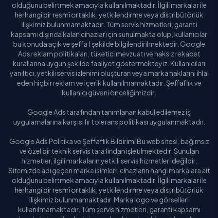
olduğunu belirtmek amacıyla kullanılmaktadır. İlgili markalar ile
herhangi bir resmî ortaklık, yetkilendirme veya distribütörlük
ilişkimiz bulunmamaktadır. Tüm servis hizmetleri, garanti
kapsamı dışında kalan cihazlar için sunulmakta olup, kullanıcılar
bu konuda açık ve şeffaf şekilde bilgilendirilmektedir. Google
Ads reklam politikaları, tüketici mevzuatı ve haksız rekabet
kurallarına uygun şekilde faaliyet göstermekteyiz. Kullanıcıları
yanıltıcı, yetkili servis izlenimi oluşturan veya marka haklarını ihlal
eden hiçbir reklam ve içerik kullanılmamaktadır. Şeffaflık ve
kullanıcı güveni önceliğimizdir.
Google Ads tarafından tanımlanan kabul edilemez iş
uygulamalarına karşı sıfır tolerans politikası uygulanmaktadır.
Google Ads Politika ve Şeffaflık Bildirimi Bu web sitesi, bağımsız
ve özel bir teknik servis tarafından işletilmektedir. Sunulan
hizmetler, ilgili markaların yetkili servis hizmetleri değildir.
Sitemizde adı geçen marka isimleri, cihazların hangi markalara ait
olduğunu belirtmek amacıyla kullanılmaktadır. İlgili markalar ile
herhangi bir resmî ortaklık, yetkilendirme veya distribütörlük
ilişkimiz bulunmamaktadır. Marka logo ve görselleri
kullanılmamaktadır. Tüm servis hizmetleri, garanti kapsamı