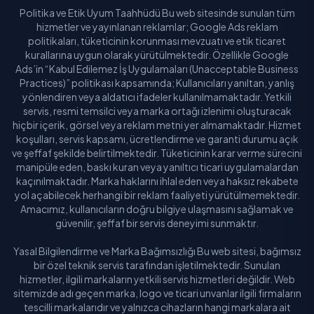
Politika ve Etik Uyum Taahhüdü Bu web sitesinde sunulan tüm
hizmetler ve yayınlanan reklamlar; Google Ads reklam
politikaları, tüketicinin korunması mevzuatı ve etik ticaret
kurallarına uygun olarak yürütülmektedir. Özellikle Google
Ads’in “Kabul Edilemez İş Uygulamaları (Unacceptable Business
Practices)” politikası kapsamında; Kullanıcıları yanıltan, yanlış
yönlendiren veya aldatıcı ifadeler kullanılmamaktadır. Yetkili
servis, resmi temsilci veya marka ortağı izlenimi oluşturacak
hiçbir içerik, görsel veya reklam metni yer almamaktadır. Hizmet
koşulları, servis kapsamı, ücretlendirme ve garanti durumu açık
ve şeffaf şekilde belirtilmektedir. Tüketicinin karar verme sürecini
manipüle eden, baskı kuran veya yanıltıcı ticari uygulamalardan
kaçınılmaktadır. Marka haklarını ihlal eden veya haksız rekabete
yol açabilecek herhangi bir reklam faaliyeti yürütülmemektedir.
Amacımız, kullanıcıların doğru bilgiye ulaşmasını sağlamak ve
güvenilir, şeffaf bir servis deneyimi sunmaktır.
Yasal Bilgilendirme ve Marka Bağımsızlığı Bu web sitesi, bağımsız
bir özel teknik servis tarafından işletilmektedir. Sunulan
hizmetler, ilgili markaların yetkili servis hizmetleri değildir. Web
sitemizde adı geçen marka, logo ve ticari unvanlar ilgili firmaların
tescilli markalarıdır ve yalnızca cihazların hangi markalara ait