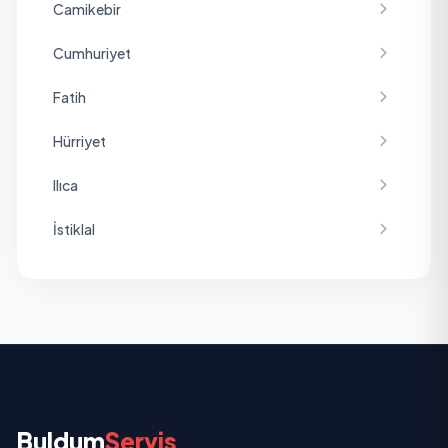
Camikebir
Cumhuriyet
Fatih
Hürriyet
Ilıca
İstiklal
Konak
Korubaşı
Pancar
Pınarbaşı
Buldum
Servis