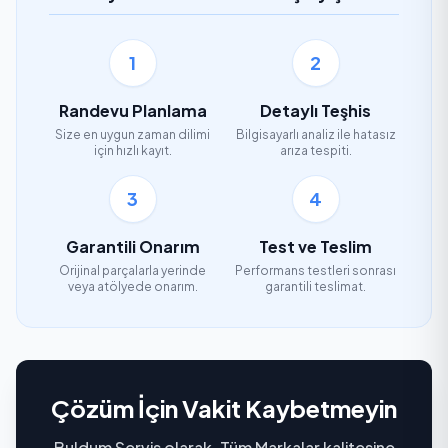
1
2
Randevu Planlama
Detaylı Teşhis
Size en uygun zaman dilimi
Bilgisayarlı analiz ile hatasız
için hızlı kayıt.
arıza tespiti.
3
4
Garantili Onarım
Test ve Teslim
Orijinal parçalarla yerinde
Performans testleri sonrası
veya atölyede onarım.
garantili teslimat.
Çözüm İçin Vakit Kaybetmeyin
Buldum Servis olarak, Tüm Markalar kalitesine