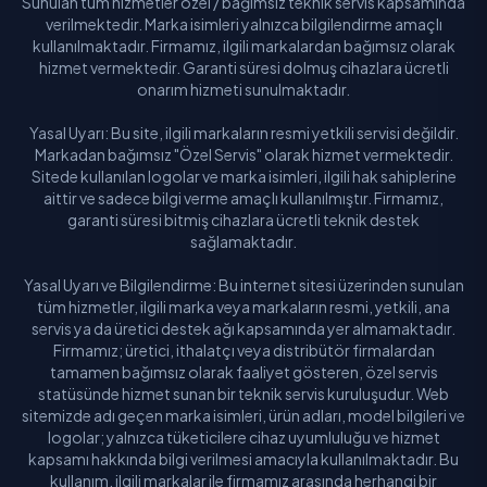
Sunulan tüm hizmetler özel / bağımsız teknik servis kapsamında
verilmektedir. Marka isimleri yalnızca bilgilendirme amaçlı
kullanılmaktadır. Firmamız, ilgili markalardan bağımsız olarak
hizmet vermektedir. Garanti süresi dolmuş cihazlara ücretli
onarım hizmeti sunulmaktadır.
Yasal Uyarı: Bu site, ilgili markaların resmi yetkili servisi değildir.
Markadan bağımsız "Özel Servis" olarak hizmet vermektedir.
Sitede kullanılan logolar ve marka isimleri, ilgili hak sahiplerine
aittir ve sadece bilgi verme amaçlı kullanılmıştır. Firmamız,
garanti süresi bitmiş cihazlara ücretli teknik destek
sağlamaktadır.
Yasal Uyarı ve Bilgilendirme: Bu internet sitesi üzerinden sunulan
tüm hizmetler, ilgili marka veya markaların resmi, yetkili, ana
servis ya da üretici destek ağı kapsamında yer almamaktadır.
Firmamız; üretici, ithalatçı veya distribütör firmalardan
tamamen bağımsız olarak faaliyet gösteren, özel servis
statüsünde hizmet sunan bir teknik servis kuruluşudur. Web
sitemizde adı geçen marka isimleri, ürün adları, model bilgileri ve
logolar; yalnızca tüketicilere cihaz uyumluluğu ve hizmet
kapsamı hakkında bilgi verilmesi amacıyla kullanılmaktadır. Bu
kullanım, ilgili markalar ile firmamız arasında herhangi bir