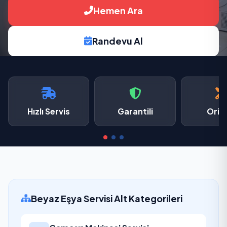
Hemen Ara
Randevu Al
Hızlı Servis
Garantili
Oriji
Beyaz Eşya Servisi Alt Kategorileri