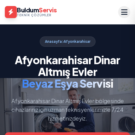
Buldum
Servis
TEKNIK ÇÖZÜMLER
Anasayfa
Afyonkarahisar
Afyonkarahisar Dinar
Altmış Evler
Beyaz Eşya Servisi
Afyonkarahisar Dinar Altmış Evler bölgesinde
cihazlarınız için uzman teknisyenlerimizle 7/24
hizmetinizdeyiz.