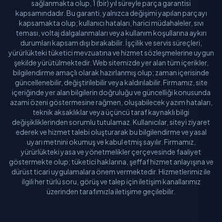
sağlanmakta olup, 1 (bir) yıl süreyle parça garantisi
kapsamındadır. Bu garanti, yalnızca değişimi yapılan parçayı
kapsamakta olup; kullanıcı hataları, harici müdahaleler, sıvı
teması, voltaj dalgalanmaları veya kullanım koşullarına aykırı
durumları kapsam dışı bırakabilir. İşçilik ve servis süreçleri,
yürürlükteki tüketici mevzuatına ve hizmet sözleşmelerine uygun
şekilde yürütülmektedir. Web sitemizde yer alan tüm içerikler,
bilgilendirme amaçlı olarak hazırlanmış olup; zaman içerisinde
güncellenebilir, değiştirilebilir veya kaldırılabilir. Firmamız, site
içeriğinde yer alan bilgilerin doğruluğu ve güncelliği konusunda
azami özeni göstermesine rağmen, oluşabilecek yazım hataları,
teknik aksaklıklar veya üçüncü taraf kaynaklı bilgi
değişikliklerinden sorumlu tutulamaz. Kullanıcılar, siteyi ziyaret
ederek ve hizmet talebi oluşturarak bu bilgilendirme ve yasal
uyarı metnini okumuş ve kabul etmiş sayılır. Firmamız,
yürürlükteki yasa ve yönetmelikler çerçevesinde faaliyet
göstermekte olup; tüketici haklarına, şeffaf hizmet anlayışına ve
dürüst ticari uygulamalara önem vermektedir. Hizmetlerimiz ile
ilgili her türlü soru, görüş ve talep için iletişim kanallarımız
üzerinden tarafımızla iletişime geçilebilir.