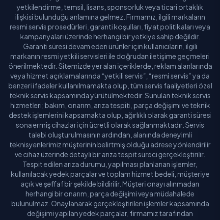
yetkilendirme, temsil, lisans, sponsorluk veya ticari ortaklık
ilişkisi bulunduğu anlamına gelmez. Firmamız, ilgili markaların
resmi servis prosedürleri, garanti koşulları, fiyat politikaları veya
kampanyaları üzerinde herhangi bir yetkiye sahip değildir.
Garanti süresi devam eden ürünler için kullanıcıların, ilgili
markanın resmi yetkili servisleri ile doğrudan iletişime geçmeleri
önerilmektedir. Sitemizde yer alan içeriklerde, reklam alanlarında
veya hizmet açıklamalarında “yetkili servis”, “resmi servis” ya da
benzeri ifadeler kullanılmamakta olup, tüm servis faaliyetleri özel
teknik servis kapsamında yürütülmektedir. Sunulan teknik servis
hizmetleri; bakım, onarım, arıza tespiti, parça değişimi ve teknik
destek işlemlerini kapsamakta olup, ağırlıklı olarak garanti süresi
sona ermiş cihazlar için ücretli olarak sağlanmaktadır. Servis
talebi oluşturulmasının ardından, alanında deneyimli
teknisyenlerimiz müşterinin belirtmiş olduğu adrese yönlendirilir
ve cihaz üzerinde detaylı bir arıza tespit süreci gerçekleştirilir.
Tespit edilen arıza durumu, yapılması planlanan işlemler,
kullanılacak yedek parçalar ve toplam hizmet bedeli, müşteriye
açık ve şeffaf bir şekilde bildirilir. Müşteri onayı alınmadan
herhangi bir onarım, parça değişimi veya müdahalede
bulunulmaz. Onaylanarak gerçekleştirilen işlemler kapsamında
değişimi yapılan yedek parçalar, firmamız tarafından