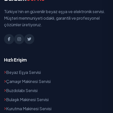
Sanayi
Türkiye'nin en güvenilir beyaz eşya ve elektronik servisi.
Santral
Müşteri memnuniyeti odaklı, garantili ve profesyonel
Stadyum
çözümler üretiyoruz.
Suçıkan
Toptepe
Uçarlar
Hızlı Erişim
Yeniyol
Beyaz Eşya Servisi
Zafer
Çamaşır Makinesi Servisi
Buzdolabı Servisi
Bulaşık Makinesi Servisi
Kurutma Makinesi Servisi