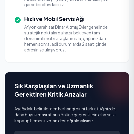
garantisi altındasınız.
Hızlı ve Mobil Servis Ağı
Afyonkarahisar Dinar Altmış Evler genelinde
stratejik noktalarda hazır bekleyen tam
donanımlı mobil araçlarımızla, çağrınızdan
hemen sonra, acil durumlarda 2 saat içinde
adresinize ulaşıyoruz.
Sık Karşılaşılan ve Uzmanlık
Gerektiren Kritik Arızalar
Aşağıdaki belirtilerden herhangi birini fark ettiğinizde,
daha büyük masrafların önüne geçmek için cihazınızı
kapatıp hemen uzman desteği almalısınız.