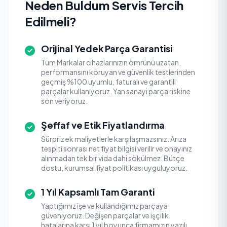
Neden Buldum Servis Tercih
Edilmeli?
Orijinal Yedek Parça Garantisi
Tüm Markalar cihazlarınızın ömrünü uzatan,
performansını koruyan ve güvenlik testlerinden
geçmiş %100 uyumlu, faturalı ve garantili
parçalar kullanıyoruz. Yan sanayi parça riskine
son veriyoruz.
Şeffaf ve Etik Fiyatlandırma
Sürpriz ek maliyetlerle karşılaşmazsınız. Arıza
tespiti sonrası net fiyat bilgisi verilir ve onayınız
alınmadan tek bir vida dahi sökülmez. Bütçe
dostu, kurumsal fiyat politikası uyguluyoruz.
1 Yıl Kapsamlı Tam Garanti
Yaptığımız işe ve kullandığımız parçaya
güveniyoruz. Değişen parçalar ve işçilik
hatalarına karşı 1 yıl boyunca firmamızın yazılı