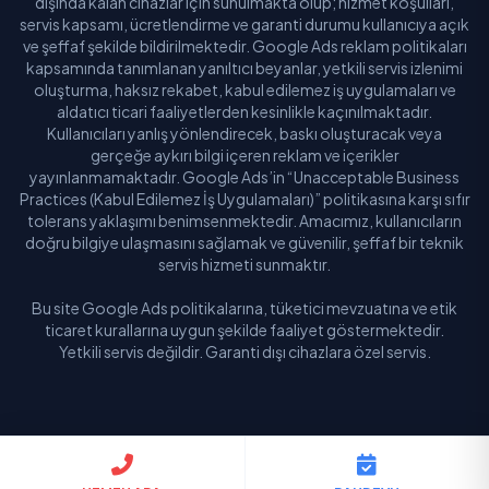
dışında kalan cihazlar için sunulmakta olup; hizmet koşulları,
servis kapsamı, ücretlendirme ve garanti durumu kullanıcıya açık
ve şeffaf şekilde bildirilmektedir. Google Ads reklam politikaları
kapsamında tanımlanan yanıltıcı beyanlar, yetkili servis izlenimi
oluşturma, haksız rekabet, kabul edilemez iş uygulamaları ve
aldatıcı ticari faaliyetlerden kesinlikle kaçınılmaktadır.
Kullanıcıları yanlış yönlendirecek, baskı oluşturacak veya
gerçeğe aykırı bilgi içeren reklam ve içerikler
yayınlanmamaktadır. Google Ads’in “Unacceptable Business
Practices (Kabul Edilemez İş Uygulamaları)” politikasına karşı sıfır
tolerans yaklaşımı benimsenmektedir. Amacımız, kullanıcıların
doğru bilgiye ulaşmasını sağlamak ve güvenilir, şeffaf bir teknik
servis hizmeti sunmaktır.
Bu site Google Ads politikalarına, tüketici mevzuatına ve etik
ticaret kurallarına uygun şekilde faaliyet göstermektedir.
Yetkili servis değildir. Garanti dışı cihazlara özel servis.
© 2026 Buldum Servis. Tüm hakları saklıdır.