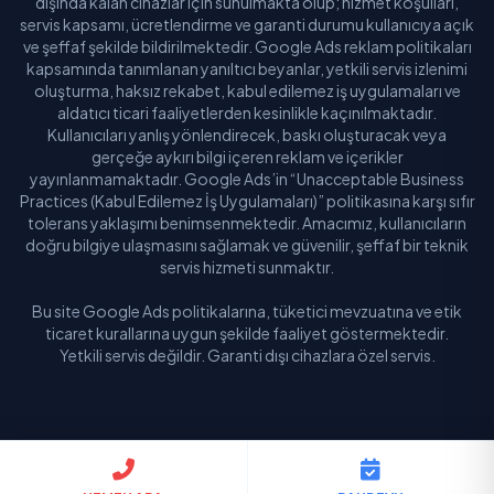
dışında kalan cihazlar için sunulmakta olup; hizmet koşulları,
servis kapsamı, ücretlendirme ve garanti durumu kullanıcıya açık
ve şeffaf şekilde bildirilmektedir. Google Ads reklam politikaları
kapsamında tanımlanan yanıltıcı beyanlar, yetkili servis izlenimi
oluşturma, haksız rekabet, kabul edilemez iş uygulamaları ve
aldatıcı ticari faaliyetlerden kesinlikle kaçınılmaktadır.
Kullanıcıları yanlış yönlendirecek, baskı oluşturacak veya
gerçeğe aykırı bilgi içeren reklam ve içerikler
yayınlanmamaktadır. Google Ads’in “Unacceptable Business
Practices (Kabul Edilemez İş Uygulamaları)” politikasına karşı sıfır
tolerans yaklaşımı benimsenmektedir. Amacımız, kullanıcıların
doğru bilgiye ulaşmasını sağlamak ve güvenilir, şeffaf bir teknik
servis hizmeti sunmaktır.
Bu site Google Ads politikalarına, tüketici mevzuatına ve etik
ticaret kurallarına uygun şekilde faaliyet göstermektedir.
Yetkili servis değildir. Garanti dışı cihazlara özel servis.
© 2026 Buldum Servis. Tüm hakları saklıdır.