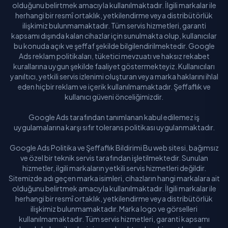
olduğunu belirtmek amacıyla kullanılmaktadır. İlgili markalar ile
herhangi bir resmî ortaklık, yetkilendirme veya distribütörlük
ilişkimiz bulunmamaktadır. Tüm servis hizmetleri, garanti
kapsamı dışında kalan cihazlar için sunulmakta olup, kullanıcılar
bu konuda açık ve şeffaf şekilde bilgilendirilmektedir. Google
Ads reklam politikaları, tüketici mevzuatı ve haksız rekabet
kurallarına uygun şekilde faaliyet göstermekteyiz. Kullanıcıları
yanıltıcı, yetkili servis izlenimi oluşturan veya marka haklarını ihlal
eden hiçbir reklam ve içerik kullanılmamaktadır. Şeffaflık ve
kullanıcı güveni önceliğimizdir.
Google Ads tarafından tanımlanan kabul edilemez iş
uygulamalarına karşı sıfır tolerans politikası uygulanmaktadır.
Google Ads Politika ve Şeffaflık Bildirimi Bu web sitesi, bağımsız
ve özel bir teknik servis tarafından işletilmektedir. Sunulan
hizmetler, ilgili markaların yetkili servis hizmetleri değildir.
Sitemizde adı geçen marka isimleri, cihazların hangi markalara ait
olduğunu belirtmek amacıyla kullanılmaktadır. İlgili markalar ile
herhangi bir resmî ortaklık, yetkilendirme veya distribütörlük
ilişkimiz bulunmamaktadır. Marka logo ve görselleri
kullanılmamaktadır. Tüm servis hizmetleri, garanti kapsamı