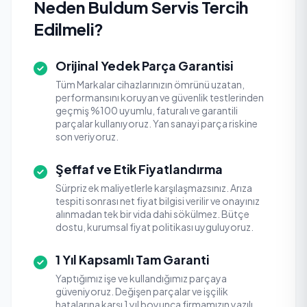
Neden Buldum Servis Tercih
Edilmeli?
Orijinal Yedek Parça Garantisi
Tüm Markalar cihazlarınızın ömrünü uzatan,
performansını koruyan ve güvenlik testlerinden
geçmiş %100 uyumlu, faturalı ve garantili
parçalar kullanıyoruz. Yan sanayi parça riskine
son veriyoruz.
Şeffaf ve Etik Fiyatlandırma
Sürpriz ek maliyetlerle karşılaşmazsınız. Arıza
tespiti sonrası net fiyat bilgisi verilir ve onayınız
alınmadan tek bir vida dahi sökülmez. Bütçe
dostu, kurumsal fiyat politikası uyguluyoruz.
1 Yıl Kapsamlı Tam Garanti
Yaptığımız işe ve kullandığımız parçaya
güveniyoruz. Değişen parçalar ve işçilik
hatalarına karşı 1 yıl boyunca firmamızın yazılı