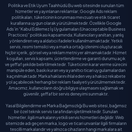
Politika ve Etik Uyum Taahhüdü Bu web sitesinde sunulan tüm
hizmetler ve yayınlanan reklamlar; Google Ads reklam
politikaları, tüketicinin korunması mevzuatı ve etik ticaret
kurallarına uygun olarak yürütülmektedir. Özellikle Google
Ads’in “Kabul Edilemez İş Uygulamaları (Unacceptable Business
Practices)” politikası kapsamında; Kullanıcıları yanıltan, yanlış
yönlendiren veya aldatıcı ifadeler kullanılmamaktadır. Yetkili
servis, resmi temsilci veya marka ortağı izlenimi oluşturacak
hiçbir içerik, görsel veya reklam metni yer almamaktadır. Hizmet
koşulları, servis kapsamı, ücretlendirme ve garanti durumu açık
ve şeffaf şekilde belirtilmektedir. Tüketicinin karar verme sürecini
manipüle eden, baskı kuran veya yanıltıcı ticari uygulamalardan
kaçınılmaktadır. Marka haklarını ihlal eden veya haksız rekabete
yol açabilecek herhangi bir reklam faaliyeti yürütülmemektedir.
Amacımız, kullanıcıların doğru bilgiye ulaşmasını sağlamak ve
güvenilir, şeffaf bir servis deneyimi sunmaktır.
Yasal Bilgilendirme ve Marka Bağımsızlığı Bu web sitesi, bağımsız
bir özel teknik servis tarafından işletilmektedir. Sunulan
hizmetler, ilgili markaların yetkili servis hizmetleri değildir. Web
sitemizde adı geçen marka, logo ve ticari unvanlar ilgili firmaların
tescilli markalarıdır ve yalnızca cihazların hangi markalara ait