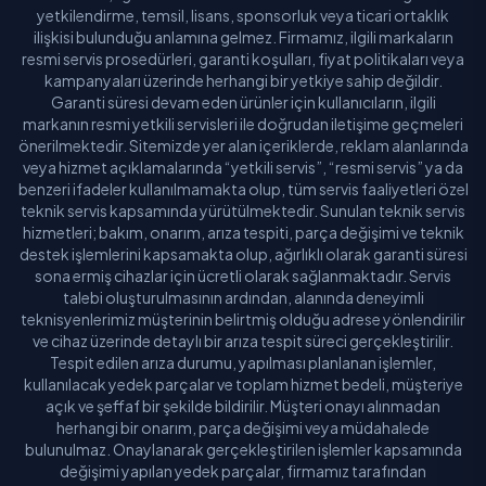
yetkilendirme, temsil, lisans, sponsorluk veya ticari ortaklık
ilişkisi bulunduğu anlamına gelmez. Firmamız, ilgili markaların
resmi servis prosedürleri, garanti koşulları, fiyat politikaları veya
kampanyaları üzerinde herhangi bir yetkiye sahip değildir.
Garanti süresi devam eden ürünler için kullanıcıların, ilgili
markanın resmi yetkili servisleri ile doğrudan iletişime geçmeleri
önerilmektedir. Sitemizde yer alan içeriklerde, reklam alanlarında
veya hizmet açıklamalarında “yetkili servis”, “resmi servis” ya da
benzeri ifadeler kullanılmamakta olup, tüm servis faaliyetleri özel
teknik servis kapsamında yürütülmektedir. Sunulan teknik servis
hizmetleri; bakım, onarım, arıza tespiti, parça değişimi ve teknik
destek işlemlerini kapsamakta olup, ağırlıklı olarak garanti süresi
sona ermiş cihazlar için ücretli olarak sağlanmaktadır. Servis
talebi oluşturulmasının ardından, alanında deneyimli
teknisyenlerimiz müşterinin belirtmiş olduğu adrese yönlendirilir
ve cihaz üzerinde detaylı bir arıza tespit süreci gerçekleştirilir.
Tespit edilen arıza durumu, yapılması planlanan işlemler,
kullanılacak yedek parçalar ve toplam hizmet bedeli, müşteriye
açık ve şeffaf bir şekilde bildirilir. Müşteri onayı alınmadan
herhangi bir onarım, parça değişimi veya müdahalede
bulunulmaz. Onaylanarak gerçekleştirilen işlemler kapsamında
değişimi yapılan yedek parçalar, firmamız tarafından