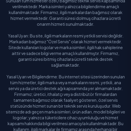
Sunulan tüm hizmetler özel / bağımsız teknik servis kapsamında
verilmektedir. Marka isimleri yalnızca bilgilendirme amaçlı
kullanılmaktadır. Firmamız, ilgili markalardan bağımsız olarak
hizmet vermektedir. Garanti süresi dolmuş cihazlara ücretli
onarım hizmeti sunulmaktadır.
Yasal Uyarı: Bu site, ilgili markaların resmi yetkili servisi değildir.
Markadan bağımsız "Özel Servis" olarak hizmet vermektedir.
Sitede kullanılan logolar ve marka isimleri, ilgili hak sahiplerine
aittir ve sadece bilgi verme amaçlı kullanılmıştır. Firmamız,
garanti süresi bitmiş cihazlara ücretli teknik destek
sağlamaktadır.
Yasal Uyarı ve Bilgilendirme: Bu internet sitesi üzerinden sunulan
tüm hizmetler, ilgili marka veya markaların resmi, yetkili, ana
servis ya da üretici destek ağı kapsamında yer almamaktadır.
Firmamız; üretici, ithalatçı veya distribütör firmalardan
tamamen bağımsız olarak faaliyet gösteren, özel servis
statüsünde hizmet sunan bir teknik servis kuruluşudur. Web
sitemizde adı geçen marka isimleri, ürün adları, model bilgileri ve
logolar; yalnızca tüketicilere cihaz uyumluluğu ve hizmet
kapsamı hakkında bilgi verilmesi amacıyla kullanılmaktadır. Bu
kullanım, ilgili markalar ile firmamız arasında herhangi bir