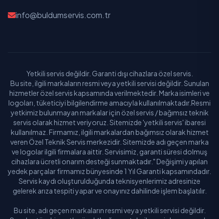
info@buldumservis.com.tr
Yetkili servis değildir. Garanti dışı cihazlara özel servis.
Bu site, ilgili markaların resmi veya yetkili servisi değildir. Sunulan
hizmetler özel servis kapsamında verilmektedir. Marka isimleri ve
logoları, tüketiciyi bilgilendirme amacıyla kullanılmaktadır.Resmi
yetkimiz bulunmayan markalar için özel servis / bağımsız teknik
servis olarak hizmet veriyoruz. Sitemizde 'yetkili servis' ibaresi
kullanılmaz. Firmamız, ilgili markalardan bağımsız olarak hizmet
veren Özel Teknik Servis merkezidir. Sitemizde adı geçen marka
ve logolar ilgili firmalara aittir. Servisimiz, garanti süresi dolmuş
cihazlara ücretli onarım desteği sunmaktadır." Değişimi yapılan
yedek parçalar firmamız bünyesinde 1 Yıl Garanti kapsamındadır.
Servis kaydı oluşturulduğunda teknisyenlerimiz adresinize
gelerek arıza tespiti yapar ve onayınız dahilinde işlem başlatılır.
Bu site, adı geçen markaların resmi veya yetkili servisi değildir.