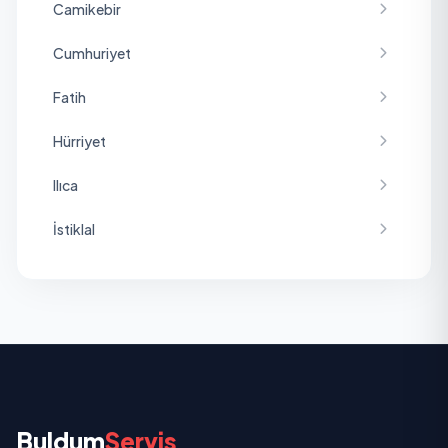
Camikebir
Cumhuriyet
Fatih
Hürriyet
Ilıca
İstiklal
Konak
Korubaşı
Pancar
Pınarbaşı
Buldum
Servis