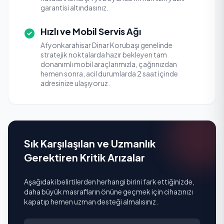
garantisi altındasınız.
Hızlı ve Mobil Servis Ağı
Afyonkarahisar Dinar Korubaşı genelinde
stratejik noktalarda hazır bekleyen tam
donanımlı mobil araçlarımızla, çağrınızdan
hemen sonra, acil durumlarda 2 saat içinde
adresinize ulaşıyoruz.
Sık Karşılaşılan ve Uzmanlık
Gerektiren Kritik Arızalar
Aşağıdaki belirtilerden herhangi birini fark ettiğinizde,
daha büyük masrafların önüne geçmek için cihazınızı
kapatıp hemen uzman desteği almalısınız.