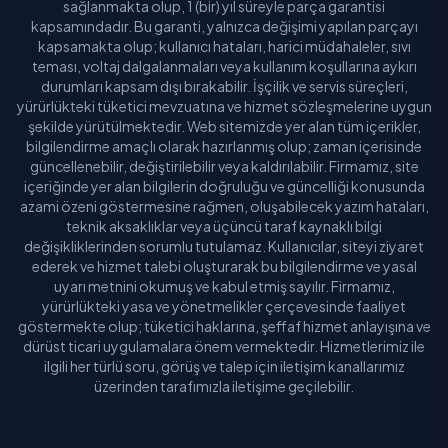
sağlanmakta olup, 1 (bir) yıl süreyle parça garantisi
kapsamındadır. Bu garanti, yalnızca değişimi yapılan parçayı
kapsamakta olup; kullanıcı hataları, harici müdahaleler, sıvı
teması, voltaj dalgalanmaları veya kullanım koşullarına aykırı
durumları kapsam dışı bırakabilir. İşçilik ve servis süreçleri,
yürürlükteki tüketici mevzuatına ve hizmet sözleşmelerine uygun
şekilde yürütülmektedir. Web sitemizde yer alan tüm içerikler,
bilgilendirme amaçlı olarak hazırlanmış olup; zaman içerisinde
güncellenebilir, değiştirilebilir veya kaldırılabilir. Firmamız, site
içeriğinde yer alan bilgilerin doğruluğu ve güncelliği konusunda
azami özeni göstermesine rağmen, oluşabilecek yazım hataları,
teknik aksaklıklar veya üçüncü taraf kaynaklı bilgi
değişikliklerinden sorumlu tutulamaz. Kullanıcılar, siteyi ziyaret
ederek ve hizmet talebi oluşturarak bu bilgilendirme ve yasal
uyarı metnini okumuş ve kabul etmiş sayılır. Firmamız,
yürürlükteki yasa ve yönetmelikler çerçevesinde faaliyet
göstermekte olup; tüketici haklarına, şeffaf hizmet anlayışına ve
dürüst ticari uygulamalara önem vermektedir. Hizmetlerimiz ile
ilgili her türlü soru, görüş ve talep için iletişim kanallarımız
üzerinden tarafımızla iletişime geçilebilir.