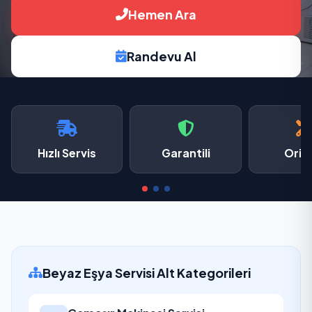
Hemen Ara
Randevu Al
Hızlı Servis
Garantili
Oriji
Beyaz Eşya Servisi Alt Kategorileri