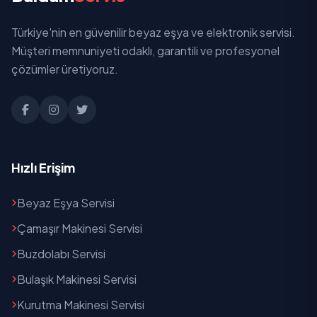
Sanayi
Türkiye'nin en güvenilir beyaz eşya ve elektronik servisi.
Santral
Müşteri memnuniyeti odaklı, garantili ve profesyonel
Stadyum
çözümler üretiyoruz.
Suçıkan
Toptepe
Uçarlar
Hızlı Erişim
Yeniyol
Beyaz Eşya Servisi
Zafer
Çamaşır Makinesi Servisi
Buzdolabı Servisi
Bulaşık Makinesi Servisi
Kurutma Makinesi Servisi