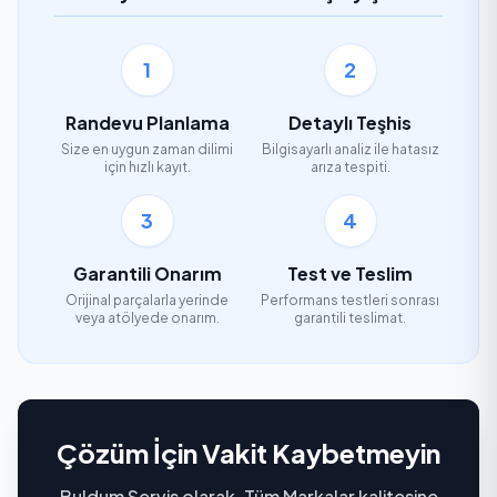
1
2
Randevu Planlama
Detaylı Teşhis
Size en uygun zaman dilimi
Bilgisayarlı analiz ile hatasız
için hızlı kayıt.
arıza tespiti.
3
4
Garantili Onarım
Test ve Teslim
Orijinal parçalarla yerinde
Performans testleri sonrası
veya atölyede onarım.
garantili teslimat.
Çözüm İçin Vakit Kaybetmeyin
Buldum Servis olarak, Tüm Markalar kalitesine