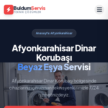
Buldum
Servis
TEKNIK ÇÖZÜMLER
Anasayfa
Afyonkarahisar
Afyonkarahisar Dinar
Korubaşı
Beyaz Eşya Servisi
Afyonkarahisar Dinar Korubaşı bölgesinde
cihazlarınız için uzman teknisyenlerimizle 7/24
hizmetinizdeyiz.