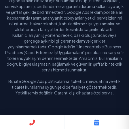
dışında kalan cihazlar için sunulmakta olup; hizmet koşulları,
servis kapsamı, ücretlendirme ve garanti durumu kullanıcıya açık
ve şeffaf şekilde bildirilmektedir. Google Ads reklam politikaları
kapsamında tanımlanan yanıltıcı beyanlar, yetkili servis izlenimi
oluşturma, haksız rekabet, kabul edilemez iş uygulamaları ve
aldatıcı ticari faaliyetlerden kesinlikle kaçınılmaktadır.
Kullanıcıları yanlış yönlendirecek, baskı oluşturacak veya
gerçeğe aykırı bilgi içeren reklam ve içerikler
yayınlanmamaktadır. Google Ads’in “Unacceptable Business
Practices (Kabul Edilemez İş Uygulamaları)” politikasına karşı sıfır
tolerans yaklaşımı benimsenmektedir. Amacımız, kullanıcıların
doğru bilgiye ulaşmasını sağlamak ve güvenilir, şeffaf bir teknik
servis hizmeti sunmaktır.
Bu site Google Ads politikalarına, tüketici mevzuatına ve etik
ticaret kurallarına uygun şekilde faaliyet göstermektedir.
Yetkili servis değildir. Garanti dışı cihazlara özel servis.
© 2026 Buldum Servis. Tüm hakları saklıdır.