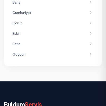
Barış
Cumhuriyet
Çörüt
Eskil
Fatih
Göçgün
Hacıali
Haceli
İncili
İnkılap
Buldum
Servis