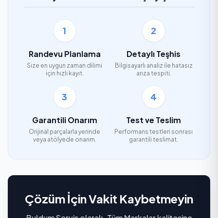
1
2
Randevu Planlama
Detaylı Teşhis
Size en uygun zaman dilimi
Bilgisayarlı analiz ile hatasız
için hızlı kayıt.
arıza tespiti.
3
4
Garantili Onarım
Test ve Teslim
Orijinal parçalarla yerinde
Performans testleri sonrası
veya atölyede onarım.
garantili teslimat.
Çözüm İçin Vakit Kaybetmeyin
Buldum Servis olarak, Tüm Markalar kalitesine