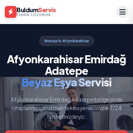
Buldum
Servis
TEKNIK ÇÖZÜMLER
Anasayfa
Afyonkarahisar
Afyonkarahisar Emirdağ
Adatepe
Beyaz Eşya Servisi
Afyonkarahisar Emirdağ Adatepe bölgesinde
cihazlarınız için uzman teknisyenlerimizle 7/24
hizmetinizdeyiz.