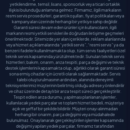
yetkilendirme, temsil, lisans, sponsorluk veya ticari ortaklık
ilişkisi bulunduğu anlamına gelmez. Firmamız, ilgili markaların
resmi servis prosedürleri, garanti koşulları, fiyat politikaları veya
kampanyaları üzerinde herhangi bir yetkiye sahip değildir.
Garanti süresi devam eden ürünler için kullanıcıların, ilgili
markanın resmi yetkili servisleri ile doğrudan iletişime geçmeleri
önerilmektedir. Sitemizde yer alan içeriklerde, reklam alanlarında
veya hizmet açıklamalarında “yetkili servis”, “resmi servis” ya da
benzeri ifadeler kullanılmamakta olup, tüm servis faaliyetleri özel
teknik servis kapsamında yürütülmektedir. Sunulan teknik servis
hizmetleri; bakım, onarım, arıza tespiti, parça değişimi ve teknik
destek işlemlerini kapsamakta olup, ağırlıklı olarak garanti süresi
sona ermiş cihazlar için ücretli olarak sağlanmaktadır. Servis
talebi oluşturulmasının ardından, alanında deneyimli
teknisyenlerimiz müşterinin belirtmiş olduğu adrese yönlendirilir
ve cihaz üzerinde detaylı bir arıza tespit süreci gerçekleştirilir.
Tespit edilen arıza durumu, yapılması planlanan işlemler,
kullanılacak yedek parçalar ve toplam hizmet bedeli, müşteriye
açık ve şeffaf bir şekilde bildirilir. Müşteri onayı alınmadan
herhangi bir onarım, parça değişimi veya müdahalede
bulunulmaz. Onaylanarak gerçekleştirilen işlemler kapsamında
değişimi yapılan yedek parçalar, firmamız tarafından