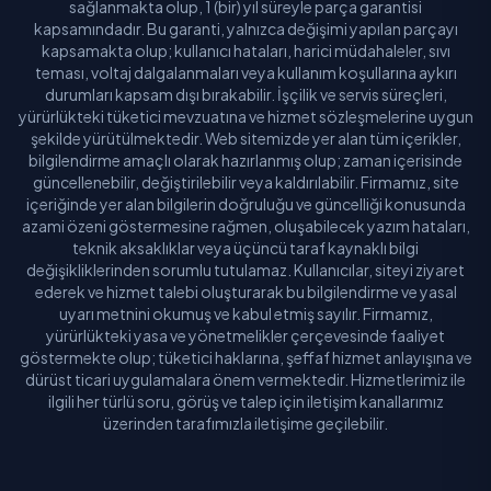
sağlanmakta olup, 1 (bir) yıl süreyle parça garantisi
kapsamındadır. Bu garanti, yalnızca değişimi yapılan parçayı
kapsamakta olup; kullanıcı hataları, harici müdahaleler, sıvı
teması, voltaj dalgalanmaları veya kullanım koşullarına aykırı
durumları kapsam dışı bırakabilir. İşçilik ve servis süreçleri,
yürürlükteki tüketici mevzuatına ve hizmet sözleşmelerine uygun
şekilde yürütülmektedir. Web sitemizde yer alan tüm içerikler,
bilgilendirme amaçlı olarak hazırlanmış olup; zaman içerisinde
güncellenebilir, değiştirilebilir veya kaldırılabilir. Firmamız, site
içeriğinde yer alan bilgilerin doğruluğu ve güncelliği konusunda
azami özeni göstermesine rağmen, oluşabilecek yazım hataları,
teknik aksaklıklar veya üçüncü taraf kaynaklı bilgi
değişikliklerinden sorumlu tutulamaz. Kullanıcılar, siteyi ziyaret
ederek ve hizmet talebi oluşturarak bu bilgilendirme ve yasal
uyarı metnini okumuş ve kabul etmiş sayılır. Firmamız,
yürürlükteki yasa ve yönetmelikler çerçevesinde faaliyet
göstermekte olup; tüketici haklarına, şeffaf hizmet anlayışına ve
dürüst ticari uygulamalara önem vermektedir. Hizmetlerimiz ile
ilgili her türlü soru, görüş ve talep için iletişim kanallarımız
üzerinden tarafımızla iletişime geçilebilir.