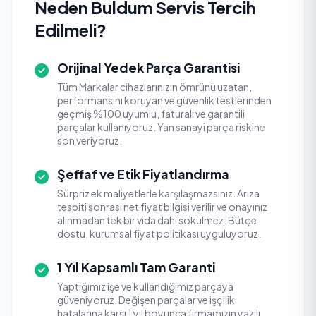
Neden Buldum Servis Tercih
Edilmeli?
Orijinal Yedek Parça Garantisi
Tüm Markalar cihazlarınızın ömrünü uzatan,
performansını koruyan ve güvenlik testlerinden
geçmiş %100 uyumlu, faturalı ve garantili
parçalar kullanıyoruz. Yan sanayi parça riskine
son veriyoruz.
Şeffaf ve Etik Fiyatlandırma
Sürpriz ek maliyetlerle karşılaşmazsınız. Arıza
tespiti sonrası net fiyat bilgisi verilir ve onayınız
alınmadan tek bir vida dahi sökülmez. Bütçe
dostu, kurumsal fiyat politikası uyguluyoruz.
1 Yıl Kapsamlı Tam Garanti
Yaptığımız işe ve kullandığımız parçaya
güveniyoruz. Değişen parçalar ve işçilik
hatalarına karşı 1 yıl boyunca firmamızın yazılı