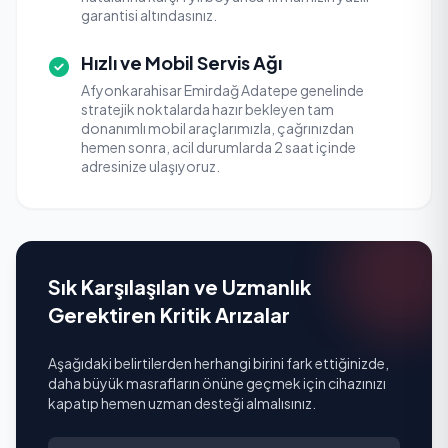
garantisi altındasınız.
Hızlı ve Mobil Servis Ağı
Afyonkarahisar Emirdağ Adatepe genelinde
stratejik noktalarda hazır bekleyen tam
donanımlı mobil araçlarımızla, çağrınızdan
hemen sonra, acil durumlarda 2 saat içinde
adresinize ulaşıyoruz.
Sık Karşılaşılan ve Uzmanlık
Gerektiren Kritik Arızalar
Aşağıdaki belirtilerden herhangi birini fark ettiğinizde,
daha büyük masrafların önüne geçmek için cihazınızı
kapatıp hemen uzman desteği almalısınız.