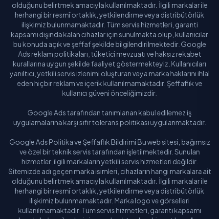
olduğunu belirtmek amacıyla kullanılmaktadır. İlgili markalar ile
herhangi bir resmî ortaklık, yetkilendirme veya distribütörlük
ilişkimiz bulunmamaktadır. Tüm servis hizmetleri, garanti
kapsamı dışında kalan cihazlar için sunulmakta olup, kullanıcılar
bu konuda açık ve şeffaf şekilde bilgilendirilmektedir. Google
Ads reklam politikaları, tüketici mevzuatı ve haksız rekabet
kurallarına uygun şekilde faaliyet göstermekteyiz. Kullanıcıları
yanıltıcı, yetkili servis izlenimi oluşturan veya marka haklarını ihlal
eden hiçbir reklam ve içerik kullanılmamaktadır. Şeffaflık ve
kullanıcı güveni önceliğimizdir.
Google Ads tarafından tanımlanan kabul edilemez iş
uygulamalarına karşı sıfır tolerans politikası uygulanmaktadır.
Google Ads Politika ve Şeffaflık Bildirimi Bu web sitesi, bağımsız
ve özel bir teknik servis tarafından işletilmektedir. Sunulan
hizmetler, ilgili markaların yetkili servis hizmetleri değildir.
Sitemizde adı geçen marka isimleri, cihazların hangi markalara ait
olduğunu belirtmek amacıyla kullanılmaktadır. İlgili markalar ile
herhangi bir resmî ortaklık, yetkilendirme veya distribütörlük
ilişkimiz bulunmamaktadır. Marka logo ve görselleri
kullanılmamaktadır. Tüm servis hizmetleri, garanti kapsamı