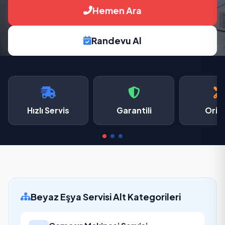
Hemen Ara
Randevu Al
Hızlı Servis
Garantili
Oriji
Beyaz Eşya Servisi Alt Kategorileri