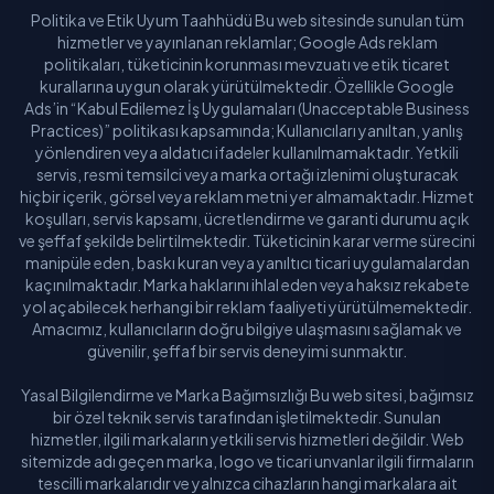
Politika ve Etik Uyum Taahhüdü Bu web sitesinde sunulan tüm
hizmetler ve yayınlanan reklamlar; Google Ads reklam
politikaları, tüketicinin korunması mevzuatı ve etik ticaret
kurallarına uygun olarak yürütülmektedir. Özellikle Google
Ads’in “Kabul Edilemez İş Uygulamaları (Unacceptable Business
Practices)” politikası kapsamında; Kullanıcıları yanıltan, yanlış
yönlendiren veya aldatıcı ifadeler kullanılmamaktadır. Yetkili
servis, resmi temsilci veya marka ortağı izlenimi oluşturacak
hiçbir içerik, görsel veya reklam metni yer almamaktadır. Hizmet
koşulları, servis kapsamı, ücretlendirme ve garanti durumu açık
ve şeffaf şekilde belirtilmektedir. Tüketicinin karar verme sürecini
manipüle eden, baskı kuran veya yanıltıcı ticari uygulamalardan
kaçınılmaktadır. Marka haklarını ihlal eden veya haksız rekabete
yol açabilecek herhangi bir reklam faaliyeti yürütülmemektedir.
Amacımız, kullanıcıların doğru bilgiye ulaşmasını sağlamak ve
güvenilir, şeffaf bir servis deneyimi sunmaktır.
Yasal Bilgilendirme ve Marka Bağımsızlığı Bu web sitesi, bağımsız
bir özel teknik servis tarafından işletilmektedir. Sunulan
hizmetler, ilgili markaların yetkili servis hizmetleri değildir. Web
sitemizde adı geçen marka, logo ve ticari unvanlar ilgili firmaların
tescilli markalarıdır ve yalnızca cihazların hangi markalara ait