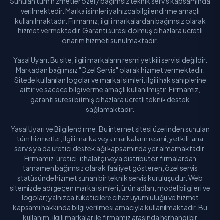
Sunulan tüm hizmetler özel / bağımsız teknik servis kapsamında
verilmektedir. Marka isimleri yalnızca bilgilendirme amaçlı
kullanılmaktadır. Firmamız, ilgili markalardan bağımsız olarak
hizmet vermektedir. Garanti süresi dolmuş cihazlara ücretli
onarım hizmeti sunulmaktadır.
Yasal Uyarı: Bu site, ilgili markaların resmi yetkili servisi değildir.
Markadan bağımsız "Özel Servis" olarak hizmet vermektedir.
Sitede kullanılan logolar ve marka isimleri, ilgili hak sahiplerine
aittir ve sadece bilgi verme amaçlı kullanılmıştır. Firmamız,
garanti süresi bitmiş cihazlara ücretli teknik destek
sağlamaktadır.
Yasal Uyarı ve Bilgilendirme: Bu internet sitesi üzerinden sunulan
tüm hizmetler, ilgili marka veya markaların resmi, yetkili, ana
servis ya da üretici destek ağı kapsamında yer almamaktadır.
Firmamız; üretici, ithalatçı veya distribütör firmalardan
tamamen bağımsız olarak faaliyet gösteren, özel servis
statüsünde hizmet sunan bir teknik servis kuruluşudur. Web
sitemizde adı geçen marka isimleri, ürün adları, model bilgileri ve
logolar; yalnızca tüketicilere cihaz uyumluluğu ve hizmet
kapsamı hakkında bilgi verilmesi amacıyla kullanılmaktadır. Bu
kullanım, ilgili markalar ile firmamız arasında herhangi bir