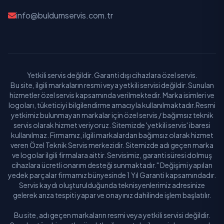
info@buldumservis.com.tr
Yetkili servis değildir. Garanti dışı cihazlara özel servis.
Bu site, ilgili markaların resmi veya yetkili servisi değildir. Sunulan
hizmetler özel servis kapsamında verilmektedir. Marka isimleri ve
logoları, tüketiciyi bilgilendirme amacıyla kullanılmaktadır.Resmi
yetkimiz bulunmayan markalar için özel servis / bağımsız teknik
servis olarak hizmet veriyoruz. Sitemizde 'yetkili servis' ibaresi
kullanılmaz. Firmamız, ilgili markalardan bağımsız olarak hizmet
veren Özel Teknik Servis merkezidir. Sitemizde adı geçen marka
ve logolar ilgili firmalara aittir. Servisimiz, garanti süresi dolmuş
cihazlara ücretli onarım desteği sunmaktadır." Değişimi yapılan
yedek parçalar firmamız bünyesinde 1 Yıl Garanti kapsamındadır.
Servis kaydı oluşturulduğunda teknisyenlerimiz adresinize
gelerek arıza tespiti yapar ve onayınız dahilinde işlem başlatılır.
Bu site, adı geçen markaların resmi veya yetkili servisi değildir.