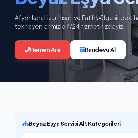
Afyonkarahisar İhsaniye Fatih bölgesinde ciha
teknisyenlerimizle 7/24 hizmetinizdeyiz.
Hemen Ara
Randevu Al
Beyaz Eşya Servisi Alt Kategorileri