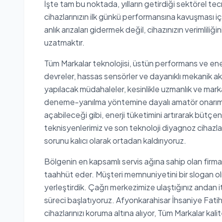
İşte tam bu noktada, yılların getirdiği sektörel te
cihazlarınızın ilk günkü performansına kavuşması
anlık arızaları gidermek değil, cihazınızın verimlil
uzatmaktır.
Tüm Markalar teknolojisi, üstün performans ve ene
devreler, hassas sensörler ve dayanıklı mekanik ak
yapılacak müdahaleler, kesinlikle uzmanlık ve markay
deneme-yanılma yöntemine dayalı amatör onarımla
açabileceği gibi, enerji tüketimini artırarak bütçeni
teknisyenlerimiz ve son teknoloji diyagnoz cihazlar
sorunu kalıcı olarak ortadan kaldırıyoruz.
Bölgenin en kapsamlı servis ağına sahip olan firma
taahhüt eder. Müşteri memnuniyetini bir slogan ol
yerleştirdik. Çağrı merkezimize ulaştığınız andan i
süreci başlatıyoruz. Afyonkarahisar İhsaniye Fatih 
cihazlarınızı koruma altına alıyor, Tüm Markalar kali