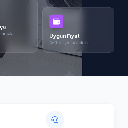
rça
parçalar
Uygun Fiyat
Şeffaf fiyat politikası