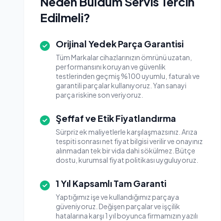
Neden Buldum Servis Tercih
Edilmeli?
Orijinal Yedek Parça Garantisi
Tüm Markalar cihazlarınızın ömrünü uzatan,
performansını koruyan ve güvenlik
testlerinden geçmiş %100 uyumlu, faturalı ve
garantili parçalar kullanıyoruz. Yan sanayi
parça riskine son veriyoruz.
Şeffaf ve Etik Fiyatlandırma
Sürpriz ek maliyetlerle karşılaşmazsınız. Arıza
tespiti sonrası net fiyat bilgisi verilir ve onayınız
alınmadan tek bir vida dahi sökülmez. Bütçe
dostu, kurumsal fiyat politikası uyguluyoruz.
1 Yıl Kapsamlı Tam Garanti
Yaptığımız işe ve kullandığımız parçaya
güveniyoruz. Değişen parçalar ve işçilik
hatalarına karşı 1 yıl boyunca firmamızın yazılı