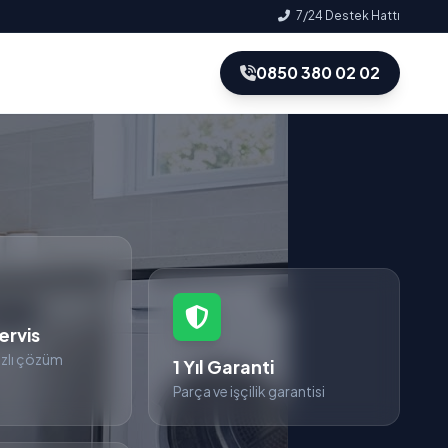
7/24 Destek Hattı
0850 380 02 02
ervis
zlı çözüm
1 Yıl Garanti
Parça ve işçilik garantisi