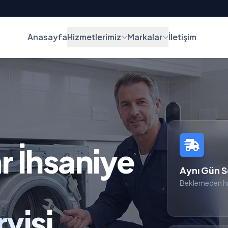
Anasayfa
Hizmetlerimiz
Markalar
İletişim
r İhsaniye
Aynı Gün S
Beklemeden hı
visi