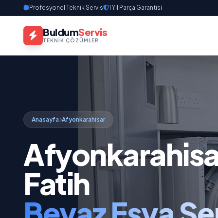
Profesyonel Teknik Servis
1 Yıl Parça Garantisi
Buldum
Servis
TEKNIK ÇÖZÜMLER
Anasayfa
Afyonkarahisar
Afyonkarahisa
Fatih
Beyaz Eşya Ser