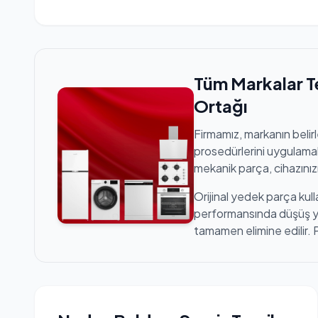
Tüm Markalar T
Ortağı
Firmamız, markanın belir
prosedürlerini uygulamak
mekanik parça, cihazınızı
Orijinal yedek parça kull
performansında düşüş yaş
tamamen elimine edilir. 