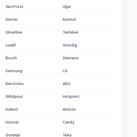
Vestfrost
Uğur
Simfer
Kumtel
Silverline
Termikel
Luxell
Grundig
Bosch
Siemens
Samsung
LG
Electrolux
AEG
Whirlpool
Hotpoint
Indesit
Ariston
Hoover
Candy
Gorenje
Teka