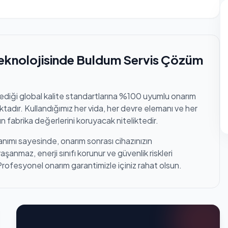
eknolojisinde Buldum Servis Çözüm
lediği global kalite standartlarına %100 uyumlu onarım
tadır. Kullandığımız her vida, her devre elemanı ve her
n fabrika değerlerini koruyacak niteliktedir.
anımı sayesinde, onarım sonrası cihazınızın
anmaz, enerji sınıfı korunur ve güvenlik riskleri
Profesyonel onarım garantimizle içiniz rahat olsun.