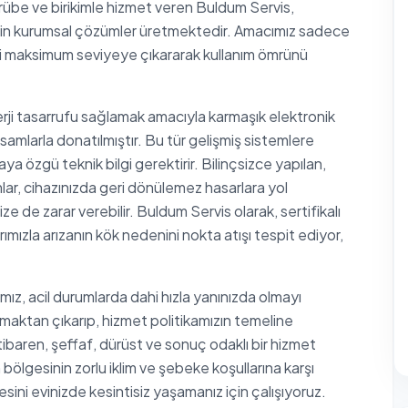
crübe ve birikimle hizmet veren Buldum Servis,
 için kurumsal çözümler üretmektedir. Amacımız sadece
iğini maksimum seviyeye çıkararak kullanım ömrünü
rji tasarrufu sağlamak amacıyla karmaşık elektronik
samlarla donatılmıştır. Bu tür gelişmiş sistemlere
a özgü teknik bilgi gerektirir. Bilinçsizce yapılan,
r, cihazınızda geri dönülemez hasarlara yol
ze de zarar verebilir. Buldum Servis olarak, sertifikalı
ımızla arızanın kök nedenini nokta atışı tespit ediyor,
mız, acil durumlarda dahi hızla yanınızda olmayı
maktan çıkarıp, hizmet politikamızın temeline
tibaren, şeffaf, dürüst ve sonuç odaklı bir hizmet
bölgesinin zorlu iklim ve şebeke koşullarına karşı
tesini evinizde kesintisiz yaşamanız için çalışıyoruz.