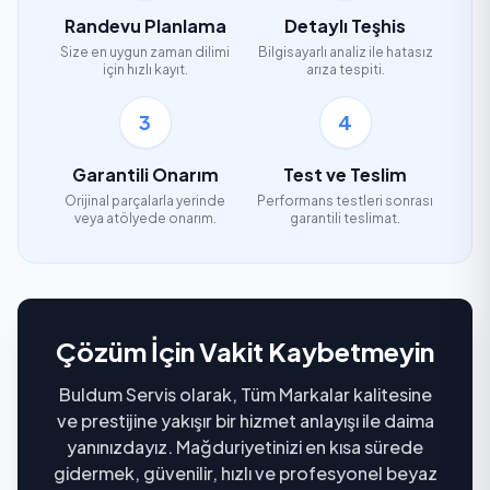
Randevu Planlama
Detaylı Teşhis
Size en uygun zaman dilimi
Bilgisayarlı analiz ile hatasız
için hızlı kayıt.
arıza tespiti.
3
4
Garantili Onarım
Test ve Teslim
Orijinal parçalarla yerinde
Performans testleri sonrası
veya atölyede onarım.
garantili teslimat.
Çözüm İçin Vakit Kaybetmeyin
Buldum Servis olarak, Tüm Markalar kalitesine
ve prestijine yakışır bir hizmet anlayışı ile daima
yanınızdayız. Mağduriyetinizi en kısa sürede
gidermek, güvenilir, hızlı ve profesyonel beyaz