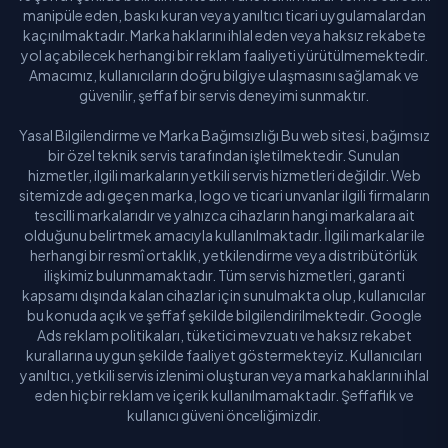
manipüle eden, baskı kuran veya yanıltıcı ticari uygulamalardan
kaçınılmaktadır. Marka haklarını ihlal eden veya haksız rekabete
yol açabilecek herhangi bir reklam faaliyeti yürütülmemektedir.
Amacımız, kullanıcıların doğru bilgiye ulaşmasını sağlamak ve
güvenilir, şeffaf bir servis deneyimi sunmaktır.
Yasal Bilgilendirme ve Marka Bağımsızlığı Bu web sitesi, bağımsız
bir özel teknik servis tarafından işletilmektedir. Sunulan
hizmetler, ilgili markaların yetkili servis hizmetleri değildir. Web
sitemizde adı geçen marka, logo ve ticari unvanlar ilgili firmaların
tescilli markalarıdır ve yalnızca cihazların hangi markalara ait
olduğunu belirtmek amacıyla kullanılmaktadır. İlgili markalar ile
herhangi bir resmî ortaklık, yetkilendirme veya distribütörlük
ilişkimiz bulunmamaktadır. Tüm servis hizmetleri, garanti
kapsamı dışında kalan cihazlar için sunulmakta olup, kullanıcılar
bu konuda açık ve şeffaf şekilde bilgilendirilmektedir. Google
Ads reklam politikaları, tüketici mevzuatı ve haksız rekabet
kurallarına uygun şekilde faaliyet göstermekteyiz. Kullanıcıları
yanıltıcı, yetkili servis izlenimi oluşturan veya marka haklarını ihlal
eden hiçbir reklam ve içerik kullanılmamaktadır. Şeffaflık ve
kullanıcı güveni önceliğimizdir.