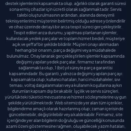
destek işlemlerini kapsamakta olup, ağırlıklı olarak garanti süresi
sona ermiş cihazlar için ücretli olarak sağlanmaktadır. Servis
talebi oluşturulmasının ardından, alanında deneyimli
teknisyenlerimiz müşterinin belirtmiş olduğu adrese yönlendirilir
ve cihaz üzerinde detaylı bir arıza tespit süreci gerçekleştirilir.
Tespit edilen arıza durumu, yapılması planlanan işlemler,
kullanılacak yedek parçalar ve toplam hizmet bedeli, müşteriye
açık ve şeffaf bir şekilde bildirilir. Müşteri onayı alınmadan
herhangi bir onarım, parça değişimi veya müdahalede
bulunulmaz. Onaylanarak gerçekleştirilen işlemler kapsamında
değişimi yapılan yedek parçalar, firmamız tarafından
sağlanmakta olup, 1 (bir) yıl süreyle parça garantisi
kapsamındadır. Bu garanti, yalnızca değişimi yapılan parçayı
kapsamakta olup; kullanıcı hataları, harici müdahaleler, sıvı
teması, voltaj dalgalanmaları veya kullanım koşullarına aykırı
durumları kapsam dışı bırakabilir. İşçilik ve servis süreçleri,
yürürlükteki tüketici mevzuatına ve hizmet sözleşmelerine uygun
şekilde yürütülmektedir. Web sitemizde yer alan tüm içerikler,
bilgilendirme amaçlı olarak hazırlanmış olup; zaman içerisinde
güncellenebilir, değiştirilebilir veya kaldırılabilir. Firmamız, site
içeriğinde yer alan bilgilerin doğruluğu ve güncelliği konusunda
azami özeni göstermesine rağmen, oluşabilecek yazım hataları,