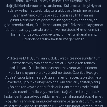
teknik aksaklıklar veya üçüncü taraf kaynaklı bilgi
değişikliklerinden sorumlu tutulamaz. Kullanıcılar, siteyi ziyaret
ederek ve hizmet talebi oluşturarak bu bilgilendirme ve yasal
uyarı metnini okumuş ve kabul etmiş sayılır. Firmamız,
yürürlükteki yasa ve yönetmelikler çerçevesinde faaliyet
göstermekte olup; tüketici haklarına, şeffaf hizmet anlayışına ve
dürüst ticari uygulamalara önem vermektedir. Hizmetlerimiz ile
ilgili her türlü soru, görüş ve talep için iletişim kanallarımız
üzerinden tarafımızla iletişime geçilebilir.
Politika ve Etik Uyum Taahhüdü Bu web sitesinde sunulan tüm
hizmetler ve yayınlanan reklamlar; Google Ads reklam
politikaları, tüketicinin korunması mevzuatı ve etik ticaret
kurallarına uygun olarak yürütülmektedir. Özellikle Google
Ads’in “Kabul Edilemez İş Uygulamaları (Unacceptable Business
Practices)” politikası kapsamında; Kullanıcıları yanıltan, yanlış
yönlendiren veya aldatıcı ifadeler kullanılmamaktadır. Yetkili
servis, resmi temsilci veya marka ortağı izlenimi oluşturacak
hiçbir içerik, görsel veya reklam metni yer almamaktadır. Hizmet
koşulları, servis kapsamı, ücretlendirme ve garanti durumu açık
ve şeffaf şekilde belirtilmektedir. Tüketicinin karar verme sürecini