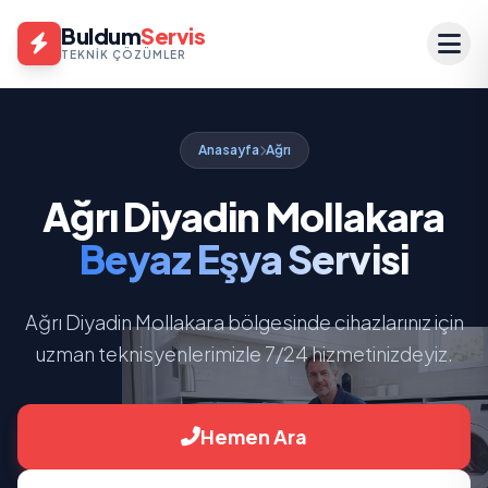
Buldum
Servis
TEKNIK ÇÖZÜMLER
Anasayfa
Ağrı
Ağrı Diyadin Mollakara
Beyaz Eşya Servisi
Ağrı Diyadin Mollakara bölgesinde cihazlarınız için
uzman teknisyenlerimizle 7/24 hizmetinizdeyiz.
Hemen Ara