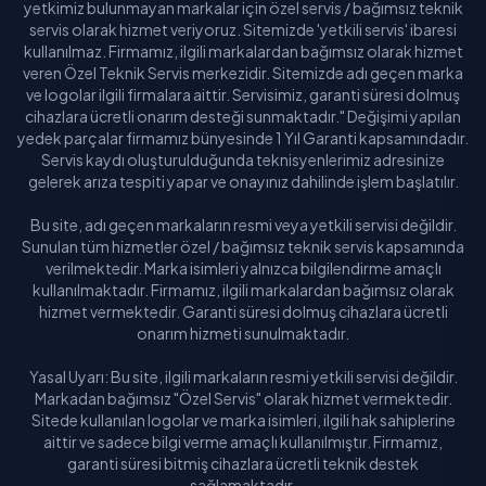
yetkimiz bulunmayan markalar için özel servis / bağımsız teknik
servis olarak hizmet veriyoruz. Sitemizde 'yetkili servis' ibaresi
kullanılmaz. Firmamız, ilgili markalardan bağımsız olarak hizmet
veren Özel Teknik Servis merkezidir. Sitemizde adı geçen marka
ve logolar ilgili firmalara aittir. Servisimiz, garanti süresi dolmuş
cihazlara ücretli onarım desteği sunmaktadır." Değişimi yapılan
yedek parçalar firmamız bünyesinde 1 Yıl Garanti kapsamındadır.
Servis kaydı oluşturulduğunda teknisyenlerimiz adresinize
gelerek arıza tespiti yapar ve onayınız dahilinde işlem başlatılır.
Bu site, adı geçen markaların resmi veya yetkili servisi değildir.
Sunulan tüm hizmetler özel / bağımsız teknik servis kapsamında
verilmektedir. Marka isimleri yalnızca bilgilendirme amaçlı
kullanılmaktadır. Firmamız, ilgili markalardan bağımsız olarak
hizmet vermektedir. Garanti süresi dolmuş cihazlara ücretli
onarım hizmeti sunulmaktadır.
Yasal Uyarı: Bu site, ilgili markaların resmi yetkili servisi değildir.
Markadan bağımsız "Özel Servis" olarak hizmet vermektedir.
Sitede kullanılan logolar ve marka isimleri, ilgili hak sahiplerine
aittir ve sadece bilgi verme amaçlı kullanılmıştır. Firmamız,
garanti süresi bitmiş cihazlara ücretli teknik destek
sağlamaktadır.