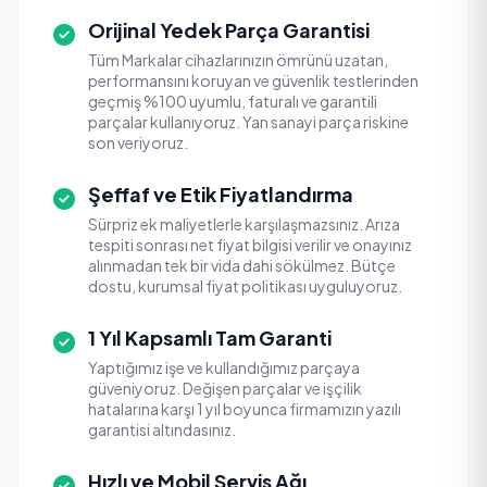
Orijinal Yedek Parça Garantisi
Tüm Markalar cihazlarınızın ömrünü uzatan,
performansını koruyan ve güvenlik testlerinden
geçmiş %100 uyumlu, faturalı ve garantili
parçalar kullanıyoruz. Yan sanayi parça riskine
son veriyoruz.
Şeffaf ve Etik Fiyatlandırma
Sürpriz ek maliyetlerle karşılaşmazsınız. Arıza
tespiti sonrası net fiyat bilgisi verilir ve onayınız
alınmadan tek bir vida dahi sökülmez. Bütçe
dostu, kurumsal fiyat politikası uyguluyoruz.
1 Yıl Kapsamlı Tam Garanti
Yaptığımız işe ve kullandığımız parçaya
güveniyoruz. Değişen parçalar ve işçilik
hatalarına karşı 1 yıl boyunca firmamızın yazılı
garantisi altındasınız.
Hızlı ve Mobil Servis Ağı