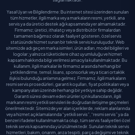
Yasal Uyarı ve Bilgilendirme: Bu internet sitesi üzerinden sunulan
tüm hizmetler, ilgili marka veya markaların resmi, yetkili, ana
servis ya da üretici destek ağı kapsamında yer almamaktadır.
Firmamız; üretici, ithalatçı veya distribütör firmalardan
tamamen bağımsız olarak faaliyet gösteren, özel servis
statüsünde hizmet sunan bir teknik servis kuruluşudur. Web
sitemizde adı geçen marka isimleri, ürün adları, model bilgileri ve
logolar; yalnızca tüketicilere cihaz uyumluluğu ve hizmet
kapsamı hakkında bilgi verilmesi amacıyla kullanılmaktadır. Bu
kullanım, ilgili markalar ile firmamız arasında herhangi bir
yetkilendirme, temsil, lisans, sponsorluk veya ticari ortaklık
ilişkisi bulunduğu anlamına gelmez. Firmamız, ilgili markaların
resmi servis prosedürleri, garanti koşulları, fiyat politikaları veya
kampanyaları üzerinde herhangi bir yetkiye sahip değildir.
Garanti süresi devam eden ürünler için kullanıcıların, ilgili
markanın resmi yetkili servisleri ile doğrudan iletişime geçmeleri
önerilmektedir. Sitemizde yer alan içeriklerde, reklam alanlarında
veya hizmet açıklamalarında “yetkili servis”, “resmi servis” ya da
benzeri ifadeler kullanılmamakta olup, tüm servis faaliyetleri özel
teknik servis kapsamında yürütülmektedir. Sunulan teknik servis
hizmetleri; bakım, onarım, arıza tespiti, parça değişimi ve teknik