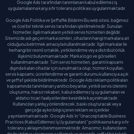
Google Ads tarafından tanımlanan kabul edilemez iş
uygulamalarına karşı sıfır tolerans politikası uygulanmaktadır.
Google Ads Politika ve Şeffaflık Bildirimi Bu web sitesi, bağımsız
ve özel bir teknik servis tarafından işletilmektedir. Sunulan
hizmetler, ilgili markaların yetkili servis hizmetleri değildir.
Sitemizde adı geçen marka isimleri, cihazların hangi markalara ait
olduğunu belirtmek amacıyla kullanılmaktadır. İlgili markalar ile
herhangi bir resmî ortaklık, yetkilendirme veya distribütörlük
ilişkimiz bulunmamaktadır. Marka logo ve görselleri
kullanılmamaktadır. Tüm servis hizmetleri, garanti kapsamı
dışında kalan cihazlar için sunulmakta olup; hizmet koşulları,
servis kapsamı, ücretlendirme ve garanti durumu kullanıcıya açık
ve şeffaf şekilde bildirilmektedir. Google Ads reklam politikaları
kapsamında tanımlanan yanıltıcı beyanlar, yetkili servis izlenimi
oluşturma, haksız rekabet, kabul edilemez iş uygulamaları ve
aldatıcı ticari faaliyetlerden kesinlikle kaçınılmaktadır.
Kullanıcıları yanlış yönlendirecek, baskı oluşturacak veya
gerçeğe aykırı bilgi içeren reklam ve içerikler
yayınlanmamaktadır. Google Ads’in “Unacceptable Business
Practices (Kabul Edilemez İş Uygulamaları)” politikasına karşı sıfır
tolerans yaklaşımı benimsenmektedir. Amacımız, kullanıcıların
doğru bilgiye ulaşmasını sağlamak ve güvenilir, şeffaf bir teknik