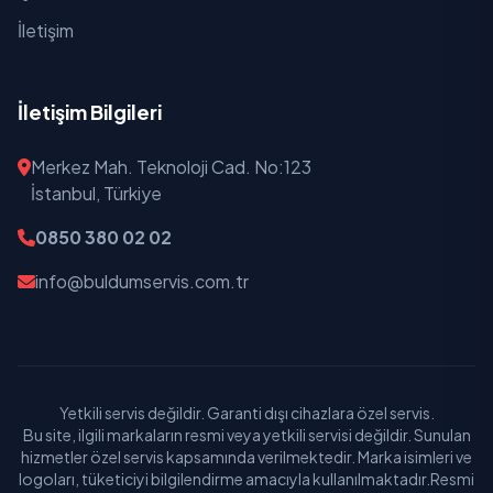
İletişim
İletişim Bilgileri
Merkez Mah. Teknoloji Cad. No:123
İstanbul, Türkiye
0850 380 02 02
info@buldumservis.com.tr
Yetkili servis değildir. Garanti dışı cihazlara özel servis.
Bu site, ilgili markaların resmi veya yetkili servisi değildir. Sunulan
hizmetler özel servis kapsamında verilmektedir. Marka isimleri ve
logoları, tüketiciyi bilgilendirme amacıyla kullanılmaktadır.Resmi