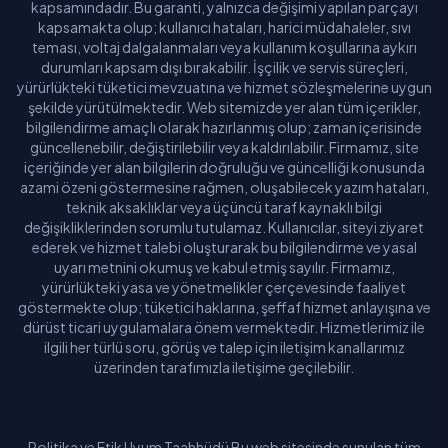
kapsamındadır. Bu garanti, yalnızca değişimi yapılan parçayı
kapsamakta olup; kullanıcı hataları, harici müdahaleler, sıvı
teması, voltaj dalgalanmaları veya kullanım koşullarına aykırı
durumları kapsam dışı bırakabilir. İşçilik ve servis süreçleri,
yürürlükteki tüketici mevzuatına ve hizmet sözleşmelerine uygun
şekilde yürütülmektedir. Web sitemizde yer alan tüm içerikler,
bilgilendirme amaçlı olarak hazırlanmış olup; zaman içerisinde
güncellenebilir, değiştirilebilir veya kaldırılabilir. Firmamız, site
içeriğinde yer alan bilgilerin doğruluğu ve güncelliği konusunda
azami özeni göstermesine rağmen, oluşabilecek yazım hataları,
teknik aksaklıklar veya üçüncü taraf kaynaklı bilgi
değişikliklerinden sorumlu tutulamaz. Kullanıcılar, siteyi ziyaret
ederek ve hizmet talebi oluşturarak bu bilgilendirme ve yasal
uyarı metnini okumuş ve kabul etmiş sayılır. Firmamız,
yürürlükteki yasa ve yönetmelikler çerçevesinde faaliyet
göstermekte olup; tüketici haklarına, şeffaf hizmet anlayışına ve
dürüst ticari uygulamalara önem vermektedir. Hizmetlerimiz ile
ilgili her türlü soru, görüş ve talep için iletişim kanallarımız
üzerinden tarafımızla iletişime geçilebilir.
Politika ve Etik Uyum Taahhüdü Bu web sitesinde sunulan tüm