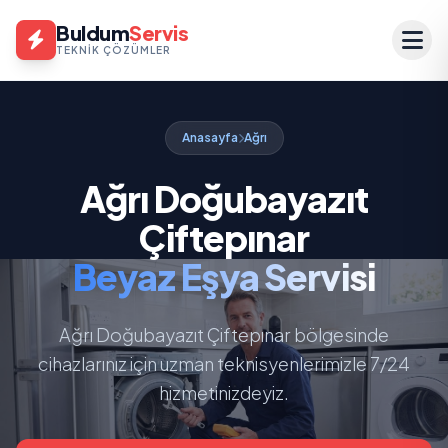
Buldum
Servis
TEKNIK ÇÖZÜMLER
Anasayfa
Ağrı
Ağrı Doğubayazıt
Çiftepınar
Beyaz Eşya Servisi
Ağrı Doğubayazıt Çiftepınar bölgesinde
cihazlarınız için uzman teknisyenlerimizle 7/24
hizmetinizdeyiz.