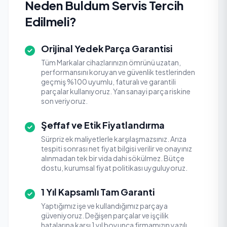
Neden Buldum Servis Tercih
Edilmeli?
Orijinal Yedek Parça Garantisi
Tüm Markalar cihazlarınızın ömrünü uzatan,
performansını koruyan ve güvenlik testlerinden
geçmiş %100 uyumlu, faturalı ve garantili
parçalar kullanıyoruz. Yan sanayi parça riskine
son veriyoruz.
Şeffaf ve Etik Fiyatlandırma
Sürpriz ek maliyetlerle karşılaşmazsınız. Arıza
tespiti sonrası net fiyat bilgisi verilir ve onayınız
alınmadan tek bir vida dahi sökülmez. Bütçe
dostu, kurumsal fiyat politikası uyguluyoruz.
1 Yıl Kapsamlı Tam Garanti
Yaptığımız işe ve kullandığımız parçaya
güveniyoruz. Değişen parçalar ve işçilik
hatalarına karşı 1 yıl boyunca firmamızın yazılı