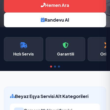
Hemen Ara
Randevu Al
Hızlı Servis
Garantili
Oriji
Beyaz Eşya Servisi Alt Kategorileri