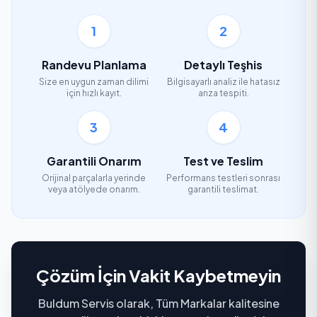
1
2
Randevu Planlama
Detaylı Teşhis
Size en uygun zaman dilimi
Bilgisayarlı analiz ile hatasız
için hızlı kayıt.
arıza tespiti.
3
4
Garantili Onarım
Test ve Teslim
Orijinal parçalarla yerinde
Performans testleri sonrası
veya atölyede onarım.
garantili teslimat.
Çözüm İçin Vakit Kaybetmeyin
Buldum Servis olarak, Tüm Markalar kalitesine