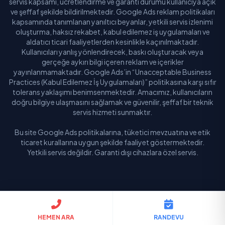
servis kapsamı, ücretlendirme ve garanti durumu kullanıcıya açık
ve şeffaf şekilde bildirilmektedir. Google Ads reklam politikaları
kapsamında tanımlanan yanıltıcı beyanlar, yetkili servis izlenimi
oluşturma, haksız rekabet, kabul edilemez iş uygulamaları ve
aldatıcı ticari faaliyetlerden kesinlikle kaçınılmaktadır.
Kullanıcıları yanlış yönlendirecek, baskı oluşturacak veya
gerçeğe aykırı bilgi içeren reklam ve içerikler
yayınlanmamaktadır. Google Ads’in “Unacceptable Business
Practices (Kabul Edilemez İş Uygulamaları)” politikasına karşı sıfır
tolerans yaklaşımı benimsenmektedir. Amacımız, kullanıcıların
doğru bilgiye ulaşmasını sağlamak ve güvenilir, şeffaf bir teknik
servis hizmeti sunmaktır.
Bu site Google Ads politikalarına, tüketici mevzuatına ve etik
ticaret kurallarına uygun şekilde faaliyet göstermektedir.
Yetkili servis değildir. Garanti dışı cihazlara özel servis.
© 2026 Buldum Servis. Tüm hakları saklıdır.
HEMEN ARA
RANDEVU