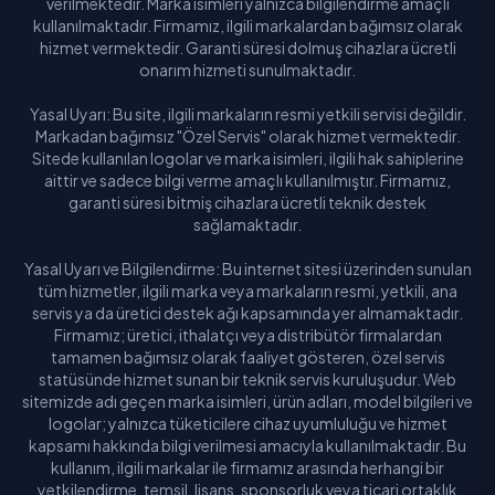
verilmektedir. Marka isimleri yalnızca bilgilendirme amaçlı
kullanılmaktadır. Firmamız, ilgili markalardan bağımsız olarak
hizmet vermektedir. Garanti süresi dolmuş cihazlara ücretli
onarım hizmeti sunulmaktadır.
Yasal Uyarı: Bu site, ilgili markaların resmi yetkili servisi değildir.
Markadan bağımsız "Özel Servis" olarak hizmet vermektedir.
Sitede kullanılan logolar ve marka isimleri, ilgili hak sahiplerine
aittir ve sadece bilgi verme amaçlı kullanılmıştır. Firmamız,
garanti süresi bitmiş cihazlara ücretli teknik destek
sağlamaktadır.
Yasal Uyarı ve Bilgilendirme: Bu internet sitesi üzerinden sunulan
tüm hizmetler, ilgili marka veya markaların resmi, yetkili, ana
servis ya da üretici destek ağı kapsamında yer almamaktadır.
Firmamız; üretici, ithalatçı veya distribütör firmalardan
tamamen bağımsız olarak faaliyet gösteren, özel servis
statüsünde hizmet sunan bir teknik servis kuruluşudur. Web
sitemizde adı geçen marka isimleri, ürün adları, model bilgileri ve
logolar; yalnızca tüketicilere cihaz uyumluluğu ve hizmet
kapsamı hakkında bilgi verilmesi amacıyla kullanılmaktadır. Bu
kullanım, ilgili markalar ile firmamız arasında herhangi bir
yetkilendirme, temsil, lisans, sponsorluk veya ticari ortaklık