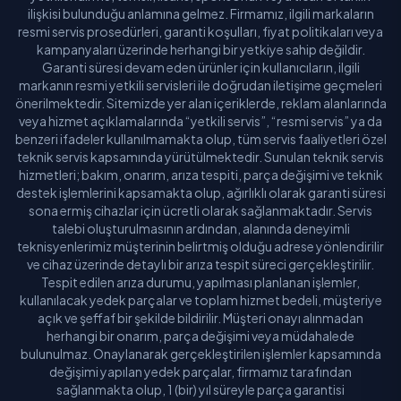
ilişkisi bulunduğu anlamına gelmez. Firmamız, ilgili markaların
resmi servis prosedürleri, garanti koşulları, fiyat politikaları veya
kampanyaları üzerinde herhangi bir yetkiye sahip değildir.
Garanti süresi devam eden ürünler için kullanıcıların, ilgili
markanın resmi yetkili servisleri ile doğrudan iletişime geçmeleri
önerilmektedir. Sitemizde yer alan içeriklerde, reklam alanlarında
veya hizmet açıklamalarında “yetkili servis”, “resmi servis” ya da
benzeri ifadeler kullanılmamakta olup, tüm servis faaliyetleri özel
teknik servis kapsamında yürütülmektedir. Sunulan teknik servis
hizmetleri; bakım, onarım, arıza tespiti, parça değişimi ve teknik
destek işlemlerini kapsamakta olup, ağırlıklı olarak garanti süresi
sona ermiş cihazlar için ücretli olarak sağlanmaktadır. Servis
talebi oluşturulmasının ardından, alanında deneyimli
teknisyenlerimiz müşterinin belirtmiş olduğu adrese yönlendirilir
ve cihaz üzerinde detaylı bir arıza tespit süreci gerçekleştirilir.
Tespit edilen arıza durumu, yapılması planlanan işlemler,
kullanılacak yedek parçalar ve toplam hizmet bedeli, müşteriye
açık ve şeffaf bir şekilde bildirilir. Müşteri onayı alınmadan
herhangi bir onarım, parça değişimi veya müdahalede
bulunulmaz. Onaylanarak gerçekleştirilen işlemler kapsamında
değişimi yapılan yedek parçalar, firmamız tarafından
sağlanmakta olup, 1 (bir) yıl süreyle parça garantisi