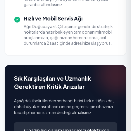
garantisi altındasınız.
Hızlı ve Mobil Servis Ağı
Ağrı Doğubayazıt Çiftepınar genelinde stratejik
noktalarda hazır bekleyen tam donanımlı mobil
araçlarımızla, çağrınızdan hemen sonra, acil
durumlarda 2 saat içinde adresinize ulaşıyoruz.
Sık Karşılaşılan ve Uzmanlık
Gerektiren Kritik Arızalar
Aşağıdaki belirtilerden herhangi birini fark ettiğinizde,
daha büyük masrafların önüne geçmek için cihazınızı
kapatıp hemen uzman desteği almalısınız.
Cihazın hiç çalışmaması veya elektriksel