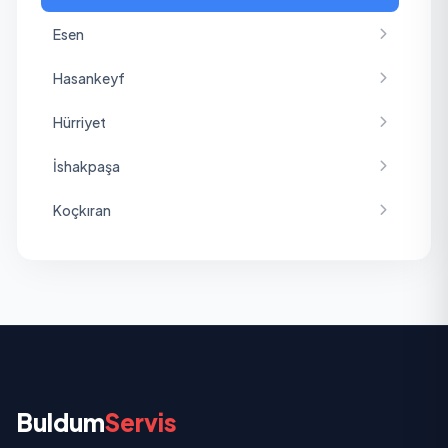
Esen
Hasankeyf
Hürriyet
İshakpaşa
Koçkıran
Sanayi
Uluyol
Vatan
Yeni
Buldum
Servis