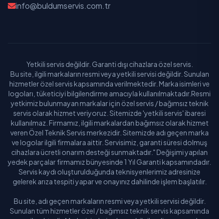
info@buldumservis.com.tr
Yetkili servis değildir. Garanti dışı cihazlara özel servis.
Bu site, ilgili markaların resmi veya yetkili servisi değildir. Sunulan
hizmetler özel servis kapsamında verilmektedir. Marka isimleri ve
logoları, tüketiciyi bilgilendirme amacıyla kullanılmaktadır.Resmi
yetkimiz bulunmayan markalar için özel servis / bağımsız teknik
servis olarak hizmet veriyoruz. Sitemizde 'yetkili servis' ibaresi
kullanılmaz. Firmamız, ilgili markalardan bağımsız olarak hizmet
veren Özel Teknik Servis merkezidir. Sitemizde adı geçen marka
ve logolar ilgili firmalara aittir. Servisimiz, garanti süresi dolmuş
cihazlara ücretli onarım desteği sunmaktadır." Değişimi yapılan
yedek parçalar firmamız bünyesinde 1 Yıl Garanti kapsamındadır.
Servis kaydı oluşturulduğunda teknisyenlerimiz adresinize
gelerek arıza tespiti yapar ve onayınız dahilinde işlem başlatılır.
Bu site, adı geçen markaların resmi veya yetkili servisi değildir.
Sunulan tüm hizmetler özel / bağımsız teknik servis kapsamında