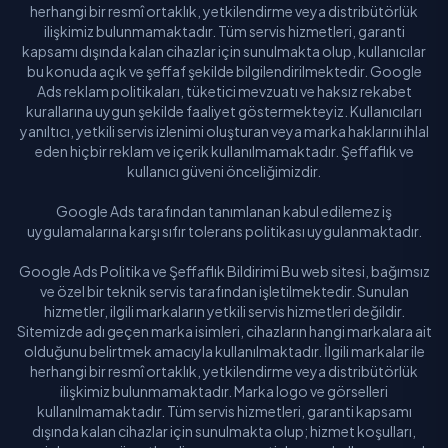
herhangi bir resmî ortaklık, yetkilendirme veya distribütörlük
ilişkimiz bulunmamaktadır. Tüm servis hizmetleri, garanti
kapsamı dışında kalan cihazlar için sunulmakta olup, kullanıcılar
bu konuda açık ve şeffaf şekilde bilgilendirilmektedir. Google
Ads reklam politikaları, tüketici mevzuatı ve haksız rekabet
kurallarına uygun şekilde faaliyet göstermekteyiz. Kullanıcıları
yanıltıcı, yetkili servis izlenimi oluşturan veya marka haklarını ihlal
eden hiçbir reklam ve içerik kullanılmamaktadır. Şeffaflık ve
kullanıcı güveni önceliğimizdir.
Google Ads tarafından tanımlanan kabul edilemez iş
uygulamalarına karşı sıfır tolerans politikası uygulanmaktadır.
Google Ads Politika ve Şeffaflık Bildirimi Bu web sitesi, bağımsız
ve özel bir teknik servis tarafından işletilmektedir. Sunulan
hizmetler, ilgili markaların yetkili servis hizmetleri değildir.
Sitemizde adı geçen marka isimleri, cihazların hangi markalara ait
olduğunu belirtmek amacıyla kullanılmaktadır. İlgili markalar ile
herhangi bir resmî ortaklık, yetkilendirme veya distribütörlük
ilişkimiz bulunmamaktadır. Marka logo ve görselleri
kullanılmamaktadır. Tüm servis hizmetleri, garanti kapsamı
dışında kalan cihazlar için sunulmakta olup; hizmet koşulları,