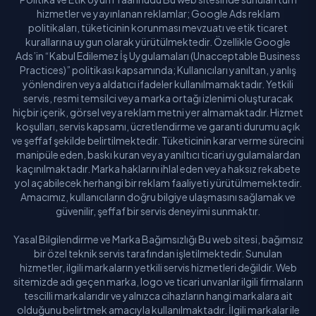
hizmetler ve yayınlanan reklamlar; Google Ads reklam
politikaları, tüketicinin korunması mevzuatı ve etik ticaret
kurallarına uygun olarak yürütülmektedir. Özellikle Google
Ads’in “Kabul Edilemez İş Uygulamaları (Unacceptable Business
Practices)” politikası kapsamında; Kullanıcıları yanıltan, yanlış
yönlendiren veya aldatıcı ifadeler kullanılmamaktadır. Yetkili
servis, resmi temsilci veya marka ortağı izlenimi oluşturacak
hiçbir içerik, görsel veya reklam metni yer almamaktadır. Hizmet
koşulları, servis kapsamı, ücretlendirme ve garanti durumu açık
ve şeffaf şekilde belirtilmektedir. Tüketicinin karar verme sürecini
manipüle eden, baskı kuran veya yanıltıcı ticari uygulamalardan
kaçınılmaktadır. Marka haklarını ihlal eden veya haksız rekabete
yol açabilecek herhangi bir reklam faaliyeti yürütülmemektedir.
Amacımız, kullanıcıların doğru bilgiye ulaşmasını sağlamak ve
güvenilir, şeffaf bir servis deneyimi sunmaktır.
Yasal Bilgilendirme ve Marka Bağımsızlığı Bu web sitesi, bağımsız
bir özel teknik servis tarafından işletilmektedir. Sunulan
hizmetler, ilgili markaların yetkili servis hizmetleri değildir. Web
sitemizde adı geçen marka, logo ve ticari unvanlar ilgili firmaların
tescilli markalarıdır ve yalnızca cihazların hangi markalara ait
olduğunu belirtmek amacıyla kullanılmaktadır. İlgili markalar ile