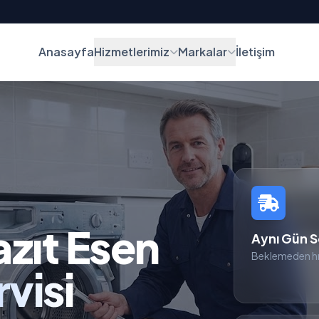
Anasayfa
Hizmetlerimiz
Markalar
İletişim
zıt Esen
Aynı Gün S
Beklemeden hı
visi