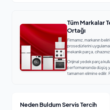
Tüm Markalar T
Ortağı
Firmamız, markanın belir
prosedürlerini uygulamak
mekanik parça, cihazınızı
Orijinal yedek parça kull
performansında düşüş yaş
tamamen elimine edilir. 
Neden Buldum Servis Tercih