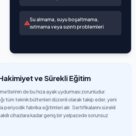
Su almama, suyu boşaltmama,
ısıtmama veya sızıntı problemleri
Hakimiyet ve Sürekli Eğitim
izmetlerinin de bu hıza ayak uydurması zorunludur.
ı tüm teknik bültenleri düzenli olarak takip eder, yeni
periyodik fabrika eğitimleri alır. Sertifikalarını sürekli
akıllı cihazlara kadar geniş bir yelpazede sorunsuz