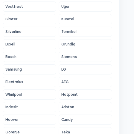
Vestfrost
Uğur
Simfer
Kumtel
Silverline
Termikel
Luxell
Grundig
Bosch
Siemens
Samsung
LG
Electrolux
AEG
Whirlpool
Hotpoint
Indesit
Ariston
Hoover
Candy
Gorenje
Teka