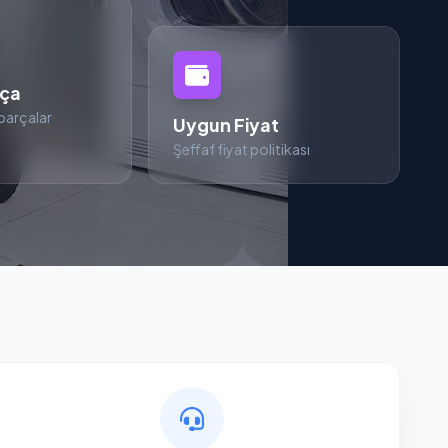
rça
parçalar
Uygun Fiyat
Şeffaf fiyat politikası