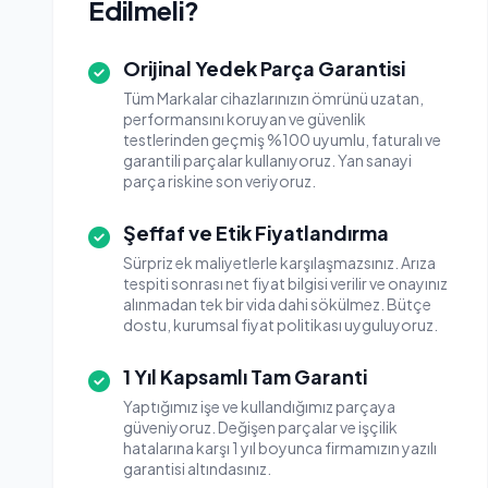
Edilmeli?
Orijinal Yedek Parça Garantisi
Tüm Markalar cihazlarınızın ömrünü uzatan,
performansını koruyan ve güvenlik
testlerinden geçmiş %100 uyumlu, faturalı ve
garantili parçalar kullanıyoruz. Yan sanayi
parça riskine son veriyoruz.
Şeffaf ve Etik Fiyatlandırma
Sürpriz ek maliyetlerle karşılaşmazsınız. Arıza
tespiti sonrası net fiyat bilgisi verilir ve onayınız
alınmadan tek bir vida dahi sökülmez. Bütçe
dostu, kurumsal fiyat politikası uyguluyoruz.
1 Yıl Kapsamlı Tam Garanti
Yaptığımız işe ve kullandığımız parçaya
güveniyoruz. Değişen parçalar ve işçilik
hatalarına karşı 1 yıl boyunca firmamızın yazılı
garantisi altındasınız.