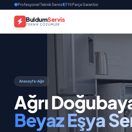
Profesyonel Teknik Servis
1 Yıl Parça Garantisi
Buldum
Servis
TEKNIK ÇÖZÜMLER
Anasayfa
Ağrı
Ağrı Doğubaya
Beyaz Eşya Ser