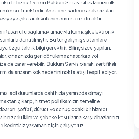
irikimle hizmet veren Buldum Servis, cihazlarınızın ilk
mler üretmektedir. Amacımız sadece anlık arızaları
 seviyeye çıkararak kullanım ömrünü uzatmaktır.
rji tasarrufu sağlamak amacıyla karmaşık elektronik
samlarla donatılmıştır. Bu tür gelişmiş sistemlere
a özgü teknik bilgi gerektirir. Bilinçsizce yapılan,
r, cihazınızda geri dönülemez hasarlara yol
ze de zarar verebilir. Buldum Servis olarak, sertifikalı
ımızla arızanın kök nedenini nokta atışı tespit ediyor,
mız, acil durumlarda dahi hızla yanınızda olmayı
maktan çıkarıp, hizmet politikamızın temeline
tibaren, şeffaf, dürüst ve sonuç odaklı bir hizmet
in zorlu iklim ve şebeke koşullarına karşı cihazlarınızı
de kesintisiz yaşamanız için çalışıyoruz.