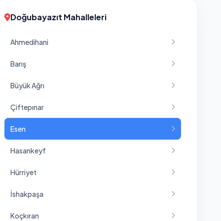
Doğubayazıt Mahalleleri
Ahmedihani
Barış
Büyük Ağrı
Çiftepınar
Esen
Hasankeyf
Hürriyet
İshakpaşa
Koçkıran