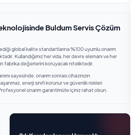
eknolojisinde Buldum Servis Çözüm
lediği global kalite standartlarına %100 uyumlu onarım
tadır. Kullandığımız her vida, her devre elemanı ve her
n fabrika değerlerini koruyacak niteliktedir.
anımı sayesinde, onarım sonrası cihazınızın
anmaz, enerji sınıfı korunur ve güvenlik riskleri
Profesyonel onarım garantimizle içiniz rahat olsun.