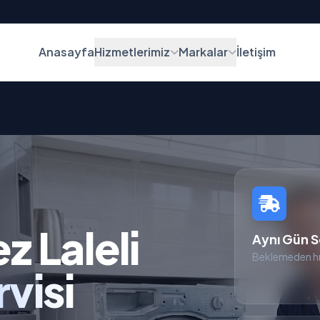
Anasayfa
Hizmetlerimiz
Markalar
İletişim
 Laleli
Aynı Gün S
Beklemeden hı
visi