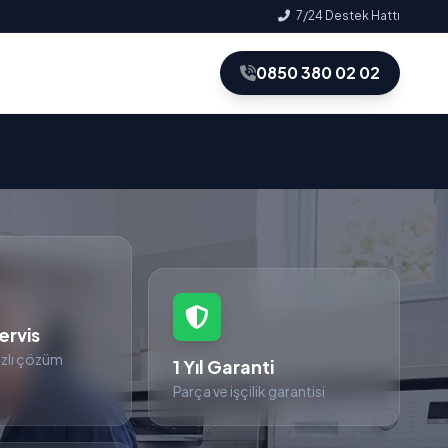
7/24 Destek Hattı
0850 380 02 02
ervis
zlı çözüm
1 Yıl Garanti
Parça ve işçilik garantisi