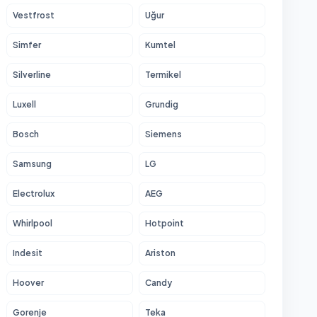
Vestfrost
Uğur
Simfer
Kumtel
Silverline
Termikel
Luxell
Grundig
Bosch
Siemens
Samsung
LG
Electrolux
AEG
Whirlpool
Hotpoint
Indesit
Ariston
Hoover
Candy
Gorenje
Teka