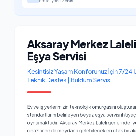
Profesyonel Servis
Aksaray Merkez Lalel
Eşya Servisi
Kesintisiz Yaşam Konforunuz İçin 7/24 
Teknik Destek | Buldum Servis
Ev ve iş yerlerimizin teknolojik omurgasını oluştur
standartlarını belirleyen beyaz eşya servisi ihtiyaçl
oynamaktadır. Aksaray Merkez Laleli genelinde, y
cihazlarınızda meydana gelebilecek en ufak bir aksak