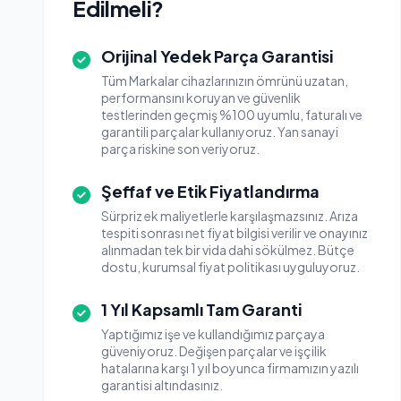
Edilmeli?
Orijinal Yedek Parça Garantisi
Tüm Markalar cihazlarınızın ömrünü uzatan,
performansını koruyan ve güvenlik
testlerinden geçmiş %100 uyumlu, faturalı ve
garantili parçalar kullanıyoruz. Yan sanayi
parça riskine son veriyoruz.
Şeffaf ve Etik Fiyatlandırma
Sürpriz ek maliyetlerle karşılaşmazsınız. Arıza
tespiti sonrası net fiyat bilgisi verilir ve onayınız
alınmadan tek bir vida dahi sökülmez. Bütçe
dostu, kurumsal fiyat politikası uyguluyoruz.
1 Yıl Kapsamlı Tam Garanti
Yaptığımız işe ve kullandığımız parçaya
güveniyoruz. Değişen parçalar ve işçilik
hatalarına karşı 1 yıl boyunca firmamızın yazılı
garantisi altındasınız.