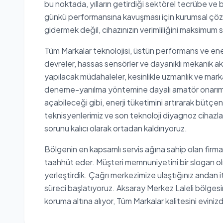
bu noktada, yılların getirdiği sektörel tecrübe ve b
günkü performansına kavuşması için kurumsal çözü
gidermek değil, cihazınızın verimliliğini maksimum
Tüm Markalar teknolojisi, üstün performans ve ene
devreler, hassas sensörler ve dayanıklı mekanik ak
yapılacak müdahaleler, kesinlikle uzmanlık ve markay
deneme-yanılma yöntemine dayalı amatör onarımla
açabileceği gibi, enerji tüketimini artırarak bütçeni
teknisyenlerimiz ve son teknoloji diyagnoz cihazlar
sorunu kalıcı olarak ortadan kaldırıyoruz.
Bölgenin en kapsamlı servis ağına sahip olan firma
taahhüt eder. Müşteri memnuniyetini bir slogan ol
yerleştirdik. Çağrı merkezimize ulaştığınız andan i
süreci başlatıyoruz. Aksaray Merkez Laleli bölgesini
koruma altına alıyor, Tüm Markalar kalitesini eviniz