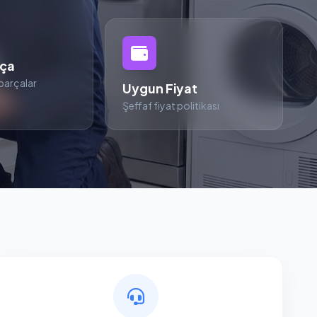
rça
parçalar
Uygun Fiyat
Şeffaf fiyat politikası