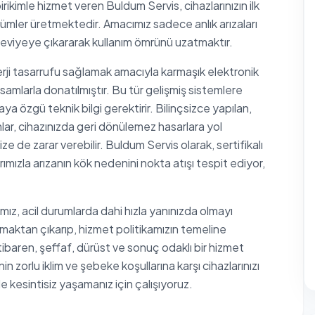
irikimle hizmet veren Buldum Servis, cihazlarınızın ilk
mler üretmektedir. Amacımız sadece anlık arızaları
 seviyeye çıkararak kullanım ömrünü uzatmaktır.
rji tasarrufu sağlamak amacıyla karmaşık elektronik
samlarla donatılmıştır. Bu tür gelişmiş sistemlere
a özgü teknik bilgi gerektirir. Bilinçsizce yapılan,
r, cihazınızda geri dönülemez hasarlara yol
ze de zarar verebilir. Buldum Servis olarak, sertifikalı
ımızla arızanın kök nedenini nokta atışı tespit ediyor,
mız, acil durumlarda dahi hızla yanınızda olmayı
maktan çıkarıp, hizmet politikamızın temeline
tibaren, şeffaf, dürüst ve sonuç odaklı bir hizmet
n zorlu iklim ve şebeke koşullarına karşı cihazlarınızı
de kesintisiz yaşamanız için çalışıyoruz.