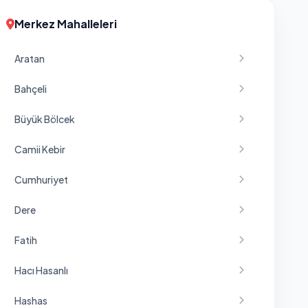
Merkez Mahalleleri
Aratan
Bahçeli
Büyük Bölcek
Camii Kebir
Cumhuriyet
Dere
Fatih
Hacı Hasanlı
Hashas