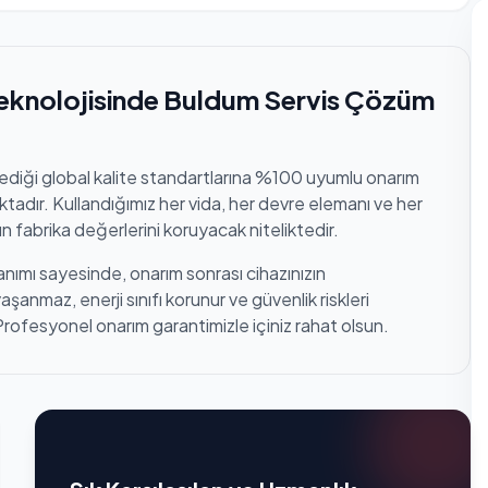
eknolojisinde Buldum Servis Çözüm
lediği global kalite standartlarına %100 uyumlu onarım
tadır. Kullandığımız her vida, her devre elemanı ve her
n fabrika değerlerini koruyacak niteliktedir.
anımı sayesinde, onarım sonrası cihazınızın
anmaz, enerji sınıfı korunur ve güvenlik riskleri
Profesyonel onarım garantimizle içiniz rahat olsun.