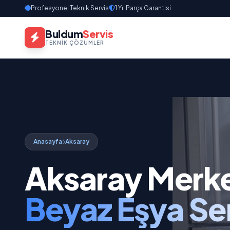
Profesyonel Teknik Servis
1 Yıl Parça Garantisi
Buldum
Servis
TEKNIK ÇÖZÜMLER
Anasayfa
Aksaray
Aksaray Merkez
Beyaz Eşya Ser