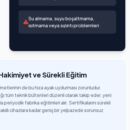
Su almama, suyu boşaltmama,
ısıtmama veya sızıntı problemleri
Hakimiyet ve Sürekli Eğitim
izmetlerinin de bu hıza ayak uydurması zorunludur.
ı tüm teknik bültenleri düzenli olarak takip eder, yeni
periyodik fabrika eğitimleri alır. Sertifikalarını sürekli
akıllı cihazlara kadar geniş bir yelpazede sorunsuz