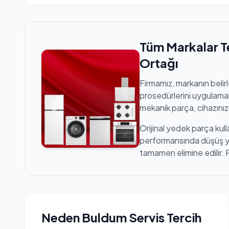
Tüm Markalar T
Ortağı
Firmamız, markanın belir
prosedürlerini uygulamak
mekanik parça, cihazınızı
Orijinal yedek parça kull
performansında düşüş yaş
tamamen elimine edilir. 
Neden Buldum Servis Tercih