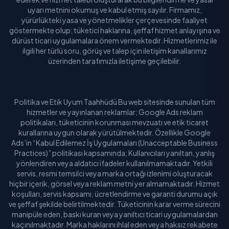
uyarı metnini okumuş ve kabul etmiş sayılır. Firmamız,
yürürlükteki yasa ve yönetmelikler çerçevesinde faaliyet
göstermekte olup; tüketici haklarına, şeffaf hizmet anlayışına ve
dürüst ticari uygulamalara önem vermektedir. Hizmetlerimiz ile
ilgili her türlü soru, görüş ve talep için iletişim kanallarımız
üzerinden tarafımızla iletişime geçilebilir.
Politika ve Etik Uyum Taahhüdü Bu web sitesinde sunulan tüm
hizmetler ve yayınlanan reklamlar; Google Ads reklam
politikaları, tüketicinin korunması mevzuatı ve etik ticaret
kurallarına uygun olarak yürütülmektedir. Özellikle Google
Ads’in “Kabul Edilemez İş Uygulamaları (Unacceptable Business
Practices)” politikası kapsamında; Kullanıcıları yanıltan, yanlış
yönlendiren veya aldatıcı ifadeler kullanılmamaktadır. Yetkili
servis, resmi temsilci veya marka ortağı izlenimi oluşturacak
hiçbir içerik, görsel veya reklam metni yer almamaktadır. Hizmet
koşulları, servis kapsamı, ücretlendirme ve garanti durumu açık
ve şeffaf şekilde belirtilmektedir. Tüketicinin karar verme sürecini
manipüle eden, baskı kuran veya yanıltıcı ticari uygulamalardan
kaçınılmaktadır. Marka haklarını ihlal eden veya haksız rekabete