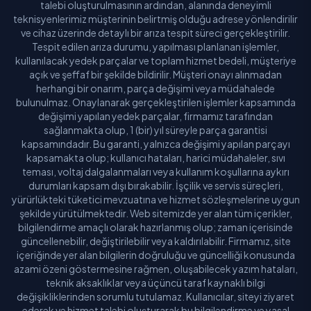
talebi oluşturulmasının ardından, alanında deneyimli
teknisyenlerimiz müşterinin belirtmiş olduğu adrese yönlendirilir
ve cihaz üzerinde detaylı bir arıza tespit süreci gerçekleştirilir.
Tespit edilen arıza durumu, yapılması planlanan işlemler,
kullanılacak yedek parçalar ve toplam hizmet bedeli, müşteriye
açık ve şeffaf bir şekilde bildirilir. Müşteri onayı alınmadan
herhangi bir onarım, parça değişimi veya müdahalede
bulunulmaz. Onaylanarak gerçekleştirilen işlemler kapsamında
değişimi yapılan yedek parçalar, firmamız tarafından
sağlanmakta olup, 1 (bir) yıl süreyle parça garantisi
kapsamındadır. Bu garanti, yalnızca değişimi yapılan parçayı
kapsamakta olup; kullanıcı hataları, harici müdahaleler, sıvı
teması, voltaj dalgalanmaları veya kullanım koşullarına aykırı
durumları kapsam dışı bırakabilir. İşçilik ve servis süreçleri,
yürürlükteki tüketici mevzuatına ve hizmet sözleşmelerine uygun
şekilde yürütülmektedir. Web sitemizde yer alan tüm içerikler,
bilgilendirme amaçlı olarak hazırlanmış olup; zaman içerisinde
güncellenebilir, değiştirilebilir veya kaldırılabilir. Firmamız, site
içeriğinde yer alan bilgilerin doğruluğu ve güncelliği konusunda
azami özeni göstermesine rağmen, oluşabilecek yazım hataları,
teknik aksaklıklar veya üçüncü taraf kaynaklı bilgi
değişikliklerinden sorumlu tutulamaz. Kullanıcılar, siteyi ziyaret
ederek ve hizmet talebi oluşturarak bu bilgilendirme ve yasal