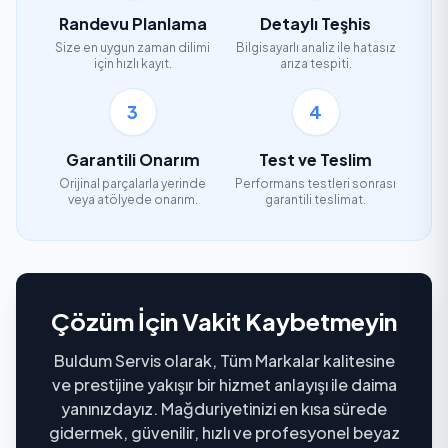
Randevu Planlama
Detaylı Teşhis
Size en uygun zaman dilimi
Bilgisayarlı analiz ile hatasız
için hızlı kayıt.
arıza tespiti.
3
4
Garantili Onarım
Test ve Teslim
Orijinal parçalarla yerinde
Performans testleri sonrası
veya atölyede onarım.
garantili teslimat.
Çözüm İçin Vakit Kaybetmeyin
Buldum Servis olarak, Tüm Markalar kalitesine
ve prestijine yakışır bir hizmet anlayışı ile daima
yanınızdayız. Mağduriyetinizi en kısa sürede
gidermek, güvenilir, hızlı ve profesyonel beyaz