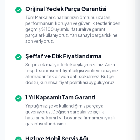
Orijinal Yedek Parça Garantisi
Tüm Markalar cihazlarınızın ömrünü uzatan,
performansını koruyan ve güvenlik testlerinden
geçmiş %100 uyumlu, faturalı ve garantili
parçalar kullanıyoruz. Yan sanayi parça riskine
son veriyoruz.
Şeffaf ve Etik Fiyatlandırma
Sürpriz ek maliyetlerle karşılaşmazsınız. Arıza
tespiti sonrası net fiyat bilgisi verilir ve onayınız
alınmadan tek bir vida dahi sökülmez. Bütçe
dostu, kurumsal fiyat politikası uyguluyoruz.
1 Yıl Kapsamlı Tam Garanti
Yaptığımız işe ve kullandığımız parçaya
güveniyoruz. Değişen parçalar ve işçilik
hatalarına karşı 1 yıl boyunca firmamızın yazılı
garantisi altındasınız.
Hızlı ve Mobil Servis Ağı