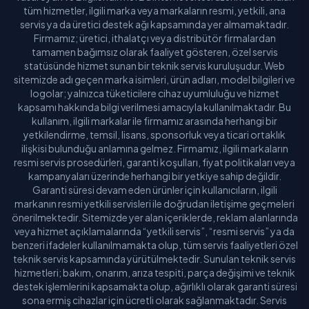
tüm hizmetler, ilgili marka veya markaların resmi, yetkili, ana
servis ya da üretici destek ağı kapsamında yer almamaktadır.
Firmamız; üretici, ithalatçı veya distribütör firmalardan
tamamen bağımsız olarak faaliyet gösteren, özel servis
statüsünde hizmet sunan bir teknik servis kuruluşudur. Web
sitemizde adı geçen marka isimleri, ürün adları, model bilgileri ve
logolar; yalnızca tüketicilere cihaz uyumluluğu ve hizmet
kapsamı hakkında bilgi verilmesi amacıyla kullanılmaktadır. Bu
kullanım, ilgili markalar ile firmamız arasında herhangi bir
yetkilendirme, temsil, lisans, sponsorluk veya ticari ortaklık
ilişkisi bulunduğu anlamına gelmez. Firmamız, ilgili markaların
resmi servis prosedürleri, garanti koşulları, fiyat politikaları veya
kampanyaları üzerinde herhangi bir yetkiye sahip değildir.
Garanti süresi devam eden ürünler için kullanıcıların, ilgili
markanın resmi yetkili servisleri ile doğrudan iletişime geçmeleri
önerilmektedir. Sitemizde yer alan içeriklerde, reklam alanlarında
veya hizmet açıklamalarında “yetkili servis”, “resmi servis” ya da
benzeri ifadeler kullanılmamakta olup, tüm servis faaliyetleri özel
teknik servis kapsamında yürütülmektedir. Sunulan teknik servis
hizmetleri; bakım, onarım, arıza tespiti, parça değişimi ve teknik
destek işlemlerini kapsamakta olup, ağırlıklı olarak garanti süresi
sona ermiş cihazlar için ücretli olarak sağlanmaktadır. Servis