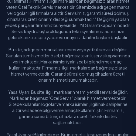
kullanılmaz. Firmamız, ilgili markalardan bağımsız olarak hizmet
veren Özel Teknik Servis merkezidir. Sitemizde adı geçen marka
ve logolar ilgili firmalara aittir. Servisimiz, garanti süresi dolmuş
cihazlara ücretli onarım desteği sunmaktadır." Değişimi yapılan
yedek parçalar firmamız bünyesinde 1 Yıl Garanti kapsamındadır.
Servis kaydı oluşturulduğunda teknisyenlerimiz adresinize
gelerek arıza tespiti yapar ve onayınız dahilinde işlem başlatılır.
Bu site, adı geçen markaların resmi veya yetkili servisi değildir.
Sunulan tüm hizmetler özel / bağımsız teknik servis kapsamında
verilmektedir. Marka isimleri yalnızca bilgilendirme amaçlı
kullanılmaktadır. Firmamız, ilgili markalardan bağımsız olarak
hizmet vermektedir. Garanti süresi dolmuş cihazlara ücretli
onarım hizmeti sunulmaktadır.
Yasal Uyarı: Bu site, ilgili markaların resmi yetkili servisi değildir.
Markadan bağımsız "Özel Servis" olarak hizmet vermektedir.
Sitede kullanılan logolar ve marka isimleri, ilgili hak sahiplerine
aittir ve sadece bilgi verme amaçlı kullanılmıştır. Firmamız,
garanti süresi bitmiş cihazlara ücretli teknik destek
sağlamaktadır.
Yasal Uyarı ve Bilgilendirme: Bu internet sitesi üzerinden sunulan