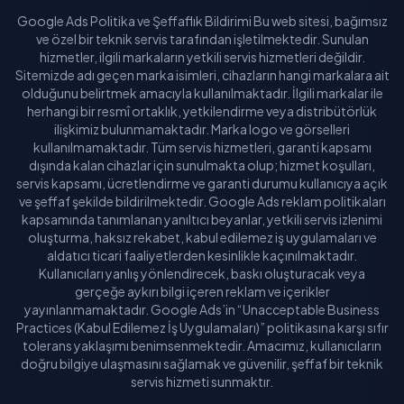
Google Ads Politika ve Şeffaflık Bildirimi Bu web sitesi, bağımsız
ve özel bir teknik servis tarafından işletilmektedir. Sunulan
hizmetler, ilgili markaların yetkili servis hizmetleri değildir.
Sitemizde adı geçen marka isimleri, cihazların hangi markalara ait
olduğunu belirtmek amacıyla kullanılmaktadır. İlgili markalar ile
herhangi bir resmî ortaklık, yetkilendirme veya distribütörlük
ilişkimiz bulunmamaktadır. Marka logo ve görselleri
kullanılmamaktadır. Tüm servis hizmetleri, garanti kapsamı
dışında kalan cihazlar için sunulmakta olup; hizmet koşulları,
servis kapsamı, ücretlendirme ve garanti durumu kullanıcıya açık
ve şeffaf şekilde bildirilmektedir. Google Ads reklam politikaları
kapsamında tanımlanan yanıltıcı beyanlar, yetkili servis izlenimi
oluşturma, haksız rekabet, kabul edilemez iş uygulamaları ve
aldatıcı ticari faaliyetlerden kesinlikle kaçınılmaktadır.
Kullanıcıları yanlış yönlendirecek, baskı oluşturacak veya
gerçeğe aykırı bilgi içeren reklam ve içerikler
yayınlanmamaktadır. Google Ads’in “Unacceptable Business
Practices (Kabul Edilemez İş Uygulamaları)” politikasına karşı sıfır
tolerans yaklaşımı benimsenmektedir. Amacımız, kullanıcıların
doğru bilgiye ulaşmasını sağlamak ve güvenilir, şeffaf bir teknik
servis hizmeti sunmaktır.