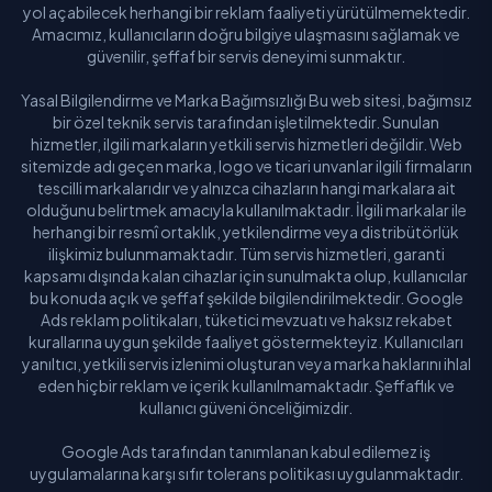
yol açabilecek herhangi bir reklam faaliyeti yürütülmemektedir.
Amacımız, kullanıcıların doğru bilgiye ulaşmasını sağlamak ve
güvenilir, şeffaf bir servis deneyimi sunmaktır.
Yasal Bilgilendirme ve Marka Bağımsızlığı Bu web sitesi, bağımsız
bir özel teknik servis tarafından işletilmektedir. Sunulan
hizmetler, ilgili markaların yetkili servis hizmetleri değildir. Web
sitemizde adı geçen marka, logo ve ticari unvanlar ilgili firmaların
tescilli markalarıdır ve yalnızca cihazların hangi markalara ait
olduğunu belirtmek amacıyla kullanılmaktadır. İlgili markalar ile
herhangi bir resmî ortaklık, yetkilendirme veya distribütörlük
ilişkimiz bulunmamaktadır. Tüm servis hizmetleri, garanti
kapsamı dışında kalan cihazlar için sunulmakta olup, kullanıcılar
bu konuda açık ve şeffaf şekilde bilgilendirilmektedir. Google
Ads reklam politikaları, tüketici mevzuatı ve haksız rekabet
kurallarına uygun şekilde faaliyet göstermekteyiz. Kullanıcıları
yanıltıcı, yetkili servis izlenimi oluşturan veya marka haklarını ihlal
eden hiçbir reklam ve içerik kullanılmamaktadır. Şeffaflık ve
kullanıcı güveni önceliğimizdir.
Google Ads tarafından tanımlanan kabul edilemez iş
uygulamalarına karşı sıfır tolerans politikası uygulanmaktadır.