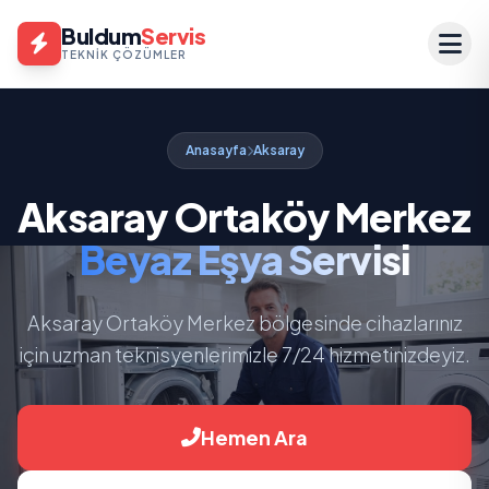
Buldum
Servis
TEKNIK ÇÖZÜMLER
Anasayfa
Aksaray
Aksaray Ortaköy Merkez
Beyaz Eşya Servisi
Aksaray Ortaköy Merkez bölgesinde cihazlarınız
için uzman teknisyenlerimizle 7/24 hizmetinizdeyiz.
Hemen Ara