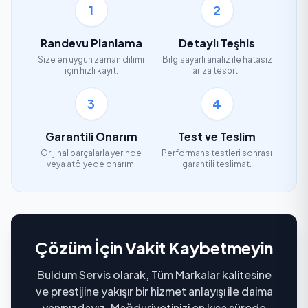
1
2
Randevu Planlama
Detaylı Teşhis
Size en uygun zaman dilimi
Bilgisayarlı analiz ile hatasız
için hızlı kayıt.
arıza tespiti.
3
4
Garantili Onarım
Test ve Teslim
Orijinal parçalarla yerinde
Performans testleri sonrası
veya atölyede onarım.
garantili teslimat.
Çözüm İçin Vakit Kaybetmeyin
Buldum Servis olarak, Tüm Markalar kalitesine
ve prestijine yakışır bir hizmet anlayışı ile daima
yanınızdayız. Mağduriyetinizi en kısa sürede