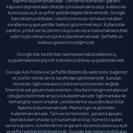
ilişkimiz bulunmamaktadır. Tüm servis hizmetleri, garanti
kapsamı dışında kalan cihazlar için sunulmakta olup, kullanıcılar
bu konuda açık ve şeffaf şekilde bilgilendirilmektedir. Google
Ads reklam politikaları, tüketici mevzuatı ve haksız rekabet
kurallarına uygun şekilde faaliyet göstermekteyiz. Kullanıcıları
yanıltıcı, yetkili servis izlenimi oluşturan veya marka haklarını ihlal
eden hiçbir reklam ve içerik kullanılmamaktadır. Şeffaflık ve
kullanıcı güveni önceliğimizdir.
Google Ads tarafından tanımlanan kabul edilemez iş
uygulamalarına karşı sıfır tolerans politikası uygulanmaktadır.
Google Ads Politika ve Şeffaflık Bildirimi Bu web sitesi, bağımsız
ve özel bir teknik servis tarafından işletilmektedir. Sunulan
hizmetler, ilgili markaların yetkili servis hizmetleri değildir.
Sitemizde adı geçen marka isimleri, cihazların hangi markalara ait
olduğunu belirtmek amacıyla kullanılmaktadır. İlgili markalar ile
herhangi bir resmî ortaklık, yetkilendirme veya distribütörlük
ilişkimiz bulunmamaktadır. Marka logo ve görselleri
kullanılmamaktadır. Tüm servis hizmetleri, garanti kapsamı
dışında kalan cihazlar için sunulmakta olup; hizmet koşulları,
servis kapsamı, ücretlendirme ve garanti durumu kullanıcıya açık
ve şeffaf şekilde bildirilmektedir. Google Ads reklam politikaları