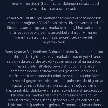
hizmet vermektedir. Garanti süresi dolmuş cihazlara ücretli
onarım hizmeti sunulmaktadır.
Yasal Uyarı: Bu site, ilgili markaların resmi yetkili servisi değildir.
Markadan bağımsız "Özel Servis" olarak hizmet vermektedir.
Sitede kullanılan logolar ve marka isimleri, ilgili hak sahiplerine
aittir ve sadece bilgi verme amaçlı kullanılmıştır. Firmamız,
garanti süresi bitmiş cihazlara ücretli teknik destek
sağlamaktadır.
Yasal Uyarı ve Bilgilendirme: Bu internet sitesi üzerinden sunulan
tüm hizmetler, ilgili marka veya markaların resmi, yetkili, ana
servis ya da üretici destek ağı kapsamında yer almamaktadır.
Firmamız; üretici, ithalatçı veya distribütör firmalardan
tamamen bağımsız olarak faaliyet gösteren, özel servis
statüsünde hizmet sunan bir teknik servis kuruluşudur. Web
sitemizde adı geçen marka isimleri, ürün adları, model bilgileri ve
logolar; yalnızca tüketicilere cihaz uyumluluğu ve hizmet
kapsamı hakkında bilgi verilmesi amacıyla kullanılmaktadır. Bu
kullanım, ilgili markalar ile firmamız arasında herhangi bir
yetkilendirme, temsil, lisans, sponsorluk veya ticari ortaklık
ilişkisi bulunduğu anlamına gelmez. Firmamız, ilgili markaların