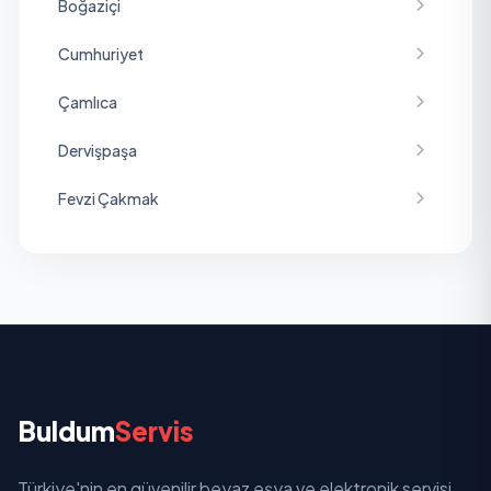
Boğaziçi
Cumhuriyet
Çamlıca
Dervişpaşa
Fevzi Çakmak
Hürriyet
İstasyon
Kale
Pınarbaşı
Buldum
Servis
Sulumağara
Türkiye'nin en güvenilir beyaz eşya ve elektronik servisi.
Yesemek