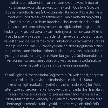
politikaları, tüketicinin korunması mevzuatı ve etik ticaret
kurallarına uygun olarak yürütülmektedir. Özellikle Google
Ads’in “Kabul Edilemez İş Uygulamaları (Unacceptable Business
Practices)” politikası kapsamında; Kullanıcıları yanıltan, yanlış
yönlendiren veya aldatıcı ifadeler kullanılmamaktadır. Yetkili
servis, resmi temsilci veya marka ortağı izlenimi oluşturacak
hiçbir içerik, görsel veya reklam metni yer almamaktadır. Hizmet
koşulları, servis kapsamı, ücretlendirme ve garanti durumu açık
ve şeffaf şekilde belirtilmektedir. Tüketicinin karar verme sürecini
manipüle eden, baskı kuran veya yanıltıcı ticari uygulamalardan
kaçınılmaktadır. Marka haklarını ihlal eden veya haksız rekabete
yol açabilecek herhangi bir reklam faaliyeti yürütülmemektedir.
Amacımız, kullanıcıların doğru bilgiye ulaşmasını sağlamak ve
güvenilir, şeffaf bir servis deneyimi sunmaktır.
Yasal Bilgilendirme ve Marka Bağımsızlığı Bu web sitesi, bağımsız
bir özel teknik servis tarafından işletilmektedir. Sunulan
hizmetler, ilgili markaların yetkili servis hizmetleri değildir. Web
sitemizde adı geçen marka, logo ve ticari unvanlar ilgili firmaların
tescilli markalarıdır ve yalnızca cihazların hangi markalara ait
olduğunu belirtmek amacıyla kullanılmaktadır. İlgili markalar ile
herhangi bir resmî ortaklık, yetkilendirme veya distribütörlük