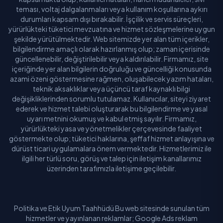
teması, voltaj dalgalanmaları veya kullanım koşullarına aykırı
durumları kapsam dışı bırakabilir. İşçilik ve servis süreçleri,
yürürlükteki tüketici mevzuatına ve hizmet sözleşmelerine uygun
şekilde yürütülmektedir. Web sitemizde yer alan tüm içerikler,
bilgilendirme amaçlı olarak hazırlanmış olup; zaman içerisinde
güncellenebilir, değiştirilebilir veya kaldırılabilir. Firmamız, site
içeriğinde yer alan bilgilerin doğruluğu ve güncelliği konusunda
azami özeni göstermesine rağmen, oluşabilecek yazım hataları,
teknik aksaklıklar veya üçüncü taraf kaynaklı bilgi
değişikliklerinden sorumlu tutulamaz. Kullanıcılar, siteyi ziyaret
ederek ve hizmet talebi oluşturarak bu bilgilendirme ve yasal
uyarı metnini okumuş ve kabul etmiş sayılır. Firmamız,
yürürlükteki yasa ve yönetmelikler çerçevesinde faaliyet
göstermekte olup; tüketici haklarına, şeffaf hizmet anlayışına ve
dürüst ticari uygulamalara önem vermektedir. Hizmetlerimiz ile
ilgili her türlü soru, görüş ve talep için iletişim kanallarımız
üzerinden tarafımızla iletişime geçilebilir.
Politika ve Etik Uyum Taahhüdü Bu web sitesinde sunulan tüm
hizmetler ve yayınlanan reklamlar; Google Ads reklam