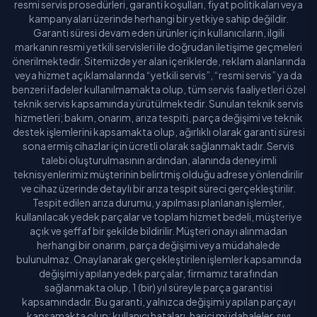
resmi servis prosedürleri, garanti koşulları, fiyat politikaları veya
kampanyaları üzerinde herhangi bir yetkiye sahip değildir.
Garanti süresi devam eden ürünler için kullanıcıların, ilgili
markanın resmi yetkili servisleri ile doğrudan iletişime geçmeleri
önerilmektedir. Sitemizde yer alan içeriklerde, reklam alanlarında
veya hizmet açıklamalarında “yetkili servis”, “resmi servis” ya da
benzeri ifadeler kullanılmamakta olup, tüm servis faaliyetleri özel
teknik servis kapsamında yürütülmektedir. Sunulan teknik servis
hizmetleri; bakım, onarım, arıza tespiti, parça değişimi ve teknik
destek işlemlerini kapsamakta olup, ağırlıklı olarak garanti süresi
sona ermiş cihazlar için ücretli olarak sağlanmaktadır. Servis
talebi oluşturulmasının ardından, alanında deneyimli
teknisyenlerimiz müşterinin belirtmiş olduğu adrese yönlendirilir
ve cihaz üzerinde detaylı bir arıza tespit süreci gerçekleştirilir.
Tespit edilen arıza durumu, yapılması planlanan işlemler,
kullanılacak yedek parçalar ve toplam hizmet bedeli, müşteriye
açık ve şeffaf bir şekilde bildirilir. Müşteri onayı alınmadan
herhangi bir onarım, parça değişimi veya müdahalede
bulunulmaz. Onaylanarak gerçekleştirilen işlemler kapsamında
değişimi yapılan yedek parçalar, firmamız tarafından
sağlanmakta olup, 1 (bir) yıl süreyle parça garantisi
kapsamındadır. Bu garanti, yalnızca değişimi yapılan parçayı
kapsamakta olup; kullanıcı hataları, harici müdahaleler, sıvı