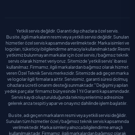
Yetkili servis değildir. Garanti dışı cihazlara özel servis.
Bu site, ilgili markaların resmi veya yetkili servisi değildir. Sunulan
hizmetler özel servis kapsamında verilmektedir. Marka isimleri ve
logoları, tüketiciyi bilgilendirme amacıyla kullanılmaktadır.Resmi
yetkimiz bulunmayan markalar için özel servis / bağımsız teknik
servis olarak hizmet veriyoruz. Sitemizde 'yetkili servis' ibaresi
kullanılmaz. Firmamız, ilgili markalardan bağımsız olarak hizmet
veren Özel Teknik Servis merkezidir. Sitemizde adı geçen marka
ve logolar ilgili firmalara aittir. Servisimiz, garanti süresi dolmuş
cihazlara ücretli onarım desteği sunmaktadır." Değişimi yapılan
yedek parçalar firmamız bünyesinde 1 Yıl Garanti kapsamındadır.
Servis kaydı oluşturulduğunda teknisyenlerimiz adresinize
gelerek arıza tespiti yapar ve onayınız dahilinde işlem başlatılır.
Bu site, adı geçen markaların resmi veya yetkili servisi değildir.
Sunulan tüm hizmetler özel / bağımsız teknik servis kapsamında
verilmektedir. Marka isimleri yalnızca bilgilendirme amaçlı
kullanılmaktadır. Firmamız, ilgili markalardan bağımsız olarak