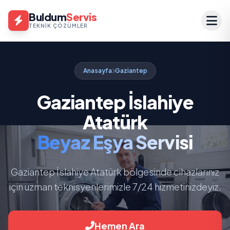
Buldum
Servis
TEKNIK ÇÖZÜMLER
Anasayfa
Gaziantep
Gaziantep İslahiye
Atatürk
Beyaz Eşya Servisi
Gaziantep İslahiye Atatürk bölgesinde cihazlarınız
için uzman teknisyenlerimizle 7/24 hizmetinizdeyiz.
Hemen Ara