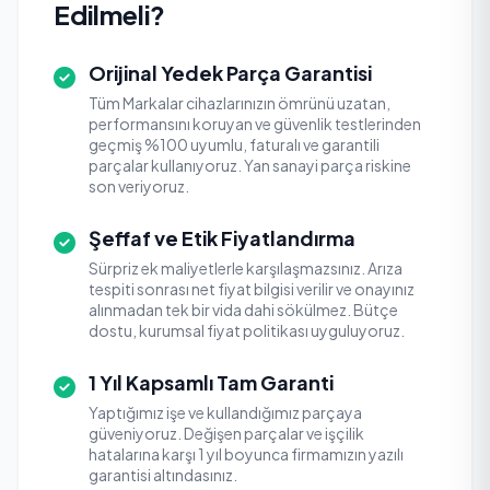
Edilmeli?
Orijinal Yedek Parça Garantisi
Tüm Markalar cihazlarınızın ömrünü uzatan,
performansını koruyan ve güvenlik testlerinden
geçmiş %100 uyumlu, faturalı ve garantili
parçalar kullanıyoruz. Yan sanayi parça riskine
son veriyoruz.
Şeffaf ve Etik Fiyatlandırma
Sürpriz ek maliyetlerle karşılaşmazsınız. Arıza
tespiti sonrası net fiyat bilgisi verilir ve onayınız
alınmadan tek bir vida dahi sökülmez. Bütçe
dostu, kurumsal fiyat politikası uyguluyoruz.
1 Yıl Kapsamlı Tam Garanti
Yaptığımız işe ve kullandığımız parçaya
güveniyoruz. Değişen parçalar ve işçilik
hatalarına karşı 1 yıl boyunca firmamızın yazılı
garantisi altındasınız.