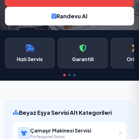
Randevu Al
Hızlı Servis
Garantili
Oriji
Beyaz Eşya Servisi Alt Kategorileri
Çamaşır Makinesi Servisi
Profesyonel Servis