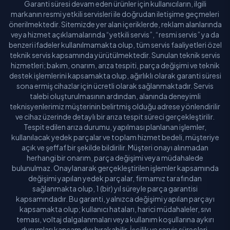
Garanti süresi devam eden ürünler için kullanıcıların, ilgili
markanın resmi yetkili servisleri ile doğrudan iletişime geçmeleri
önerilmektedir. Sitemizde yer alan içeriklerde, reklam alanlarında
veya hizmet açıklamalarında “yetkili servis”, “resmi servis” ya da
benzeri ifadeler kullanılmamakta olup, tüm servis faaliyetleri özel
teknik servis kapsamında yürütülmektedir. Sunulan teknik servis
hizmetleri; bakım, onarım, arıza tespiti, parça değişimi ve teknik
destek işlemlerini kapsamakta olup, ağırlıklı olarak garanti süresi
sona ermiş cihazlar için ücretli olarak sağlanmaktadır. Servis
talebi oluşturulmasının ardından, alanında deneyimli
teknisyenlerimiz müşterinin belirtmiş olduğu adrese yönlendirilir
ve cihaz üzerinde detaylı bir arıza tespit süreci gerçekleştirilir.
Tespit edilen arıza durumu, yapılması planlanan işlemler,
kullanılacak yedek parçalar ve toplam hizmet bedeli, müşteriye
açık ve şeffaf bir şekilde bildirilir. Müşteri onayı alınmadan
herhangi bir onarım, parça değişimi veya müdahalede
bulunulmaz. Onaylanarak gerçekleştirilen işlemler kapsamında
değişimi yapılan yedek parçalar, firmamız tarafından
sağlanmakta olup, 1 (bir) yıl süreyle parça garantisi
kapsamındadır. Bu garanti, yalnızca değişimi yapılan parçayı
kapsamakta olup; kullanıcı hataları, harici müdahaleler, sıvı
teması, voltaj dalgalanmaları veya kullanım koşullarına aykırı
durumları kapsam dışı bırakabilir. İşçilik ve servis süreçleri,