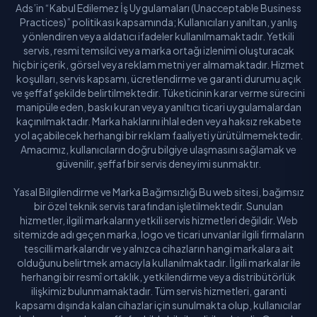
Ads’in “Kabul Edilemez İş Uygulamaları (Unacceptable Business
Practices)” politikası kapsamında; Kullanıcıları yanıltan, yanlış
yönlendiren veya aldatıcı ifadeler kullanılmamaktadır. Yetkili
servis, resmi temsilci veya marka ortağı izlenimi oluşturacak
hiçbir içerik, görsel veya reklam metni yer almamaktadır. Hizmet
koşulları, servis kapsamı, ücretlendirme ve garanti durumu açık
ve şeffaf şekilde belirtilmektedir. Tüketicinin karar verme sürecini
manipüle eden, baskı kuran veya yanıltıcı ticari uygulamalardan
kaçınılmaktadır. Marka haklarını ihlal eden veya haksız rekabete
yol açabilecek herhangi bir reklam faaliyeti yürütülmemektedir.
Amacımız, kullanıcıların doğru bilgiye ulaşmasını sağlamak ve
güvenilir, şeffaf bir servis deneyimi sunmaktır.
Yasal Bilgilendirme ve Marka Bağımsızlığı Bu web sitesi, bağımsız
bir özel teknik servis tarafından işletilmektedir. Sunulan
hizmetler, ilgili markaların yetkili servis hizmetleri değildir. Web
sitemizde adı geçen marka, logo ve ticari unvanlar ilgili firmaların
tescilli markalarıdır ve yalnızca cihazların hangi markalara ait
olduğunu belirtmek amacıyla kullanılmaktadır. İlgili markalar ile
herhangi bir resmî ortaklık, yetkilendirme veya distribütörlük
ilişkimiz bulunmamaktadır. Tüm servis hizmetleri, garanti
kapsamı dışında kalan cihazlar için sunulmakta olup, kullanıcılar