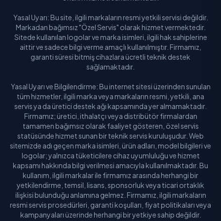
Yasal Uyarı: Bu site, ilgili markaların resmi yetkili servisi değildir.
Markadan bağımsız "Özel Servis" olarak hizmet vermektedir.
Sitede kullanılan logolar ve marka isimleri, ilgili hak sahiplerine
aittir ve sadece bilgi verme amaçlı kullanılmıştır. Firmamız,
garanti süresi bitmiş cihazlara ücretli teknik destek
sağlamaktadır.
Yasal Uyarı ve Bilgilendirme: Bu internet sitesi üzerinden sunulan
tüm hizmetler, ilgili marka veya markaların resmi, yetkili, ana
servis ya da üretici destek ağı kapsamında yer almamaktadır.
Firmamız; üretici, ithalatçı veya distribütör firmalardan
tamamen bağımsız olarak faaliyet gösteren, özel servis
statüsünde hizmet sunan bir teknik servis kuruluşudur. Web
sitemizde adı geçen marka isimleri, ürün adları, model bilgileri ve
logolar; yalnızca tüketicilere cihaz uyumluluğu ve hizmet
kapsamı hakkında bilgi verilmesi amacıyla kullanılmaktadır. Bu
kullanım, ilgili markalar ile firmamız arasında herhangi bir
yetkilendirme, temsil, lisans, sponsorluk veya ticari ortaklık
ilişkisi bulunduğu anlamına gelmez. Firmamız, ilgili markaların
resmi servis prosedürleri, garanti koşulları, fiyat politikaları veya
kampanyaları üzerinde herhangi bir yetkiye sahip değildir.