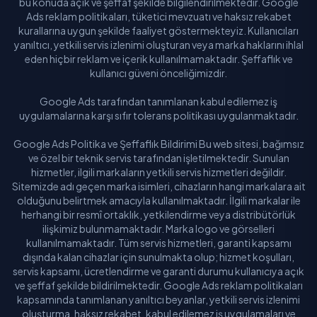
bu konuda açık ve şeffaf şekilde bilgilendirilmektedir. Google
Ads reklam politikaları, tüketici mevzuatı ve haksız rekabet
kurallarına uygun şekilde faaliyet göstermekteyiz. Kullanıcıları
yanıltıcı, yetkili servis izlenimi oluşturan veya marka haklarını ihlal
eden hiçbir reklam ve içerik kullanılmamaktadır. Şeffaflık ve
kullanıcı güveni önceliğimizdir.
Google Ads tarafından tanımlanan kabul edilemez iş
uygulamalarına karşı sıfır tolerans politikası uygulanmaktadır.
Google Ads Politika ve Şeffaflık Bildirimi Bu web sitesi, bağımsız
ve özel bir teknik servis tarafından işletilmektedir. Sunulan
hizmetler, ilgili markaların yetkili servis hizmetleri değildir.
Sitemizde adı geçen marka isimleri, cihazların hangi markalara ait
olduğunu belirtmek amacıyla kullanılmaktadır. İlgili markalar ile
herhangi bir resmî ortaklık, yetkilendirme veya distribütörlük
ilişkimiz bulunmamaktadır. Marka logo ve görselleri
kullanılmamaktadır. Tüm servis hizmetleri, garanti kapsamı
dışında kalan cihazlar için sunulmakta olup; hizmet koşulları,
servis kapsamı, ücretlendirme ve garanti durumu kullanıcıya açık
ve şeffaf şekilde bildirilmektedir. Google Ads reklam politikaları
kapsamında tanımlanan yanıltıcı beyanlar, yetkili servis izlenimi
oluşturma, haksız rekabet, kabul edilemez iş uygulamaları ve