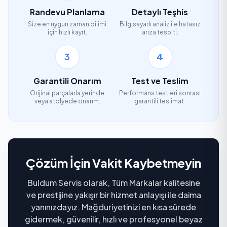
Randevu Planlama
Detaylı Teşhis
Size en uygun zaman dilimi
Bilgisayarlı analiz ile hatasız
için hızlı kayıt.
arıza tespiti.
3
4
Garantili Onarım
Test ve Teslim
Orijinal parçalarla yerinde
Performans testleri sonrası
veya atölyede onarım.
garantili teslimat.
Çözüm İçin Vakit Kaybetmeyin
Buldum Servis olarak, Tüm Markalar kalitesine
ve prestijine yakışır bir hizmet anlayışı ile daima
yanınızdayız. Mağduriyetinizi en kısa sürede
gidermek, güvenilir, hızlı ve profesyonel beyaz