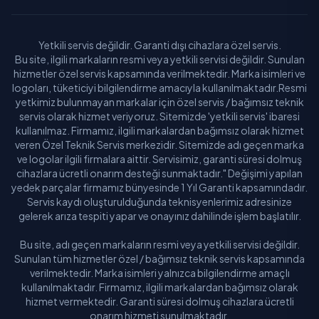
Yetkili servis değildir. Garanti dışı cihazlara özel servis.
Bu site, ilgili markaların resmi veya yetkili servisi değildir. Sunulan
hizmetler özel servis kapsamında verilmektedir. Marka isimleri ve
logoları, tüketiciyi bilgilendirme amacıyla kullanılmaktadır.Resmi
yetkimiz bulunmayan markalar için özel servis / bağımsız teknik
servis olarak hizmet veriyoruz. Sitemizde 'yetkili servis' ibaresi
kullanılmaz. Firmamız, ilgili markalardan bağımsız olarak hizmet
veren Özel Teknik Servis merkezidir. Sitemizde adı geçen marka
ve logolar ilgili firmalara aittir. Servisimiz, garanti süresi dolmuş
cihazlara ücretli onarım desteği sunmaktadır." Değişimi yapılan
yedek parçalar firmamız bünyesinde 1 Yıl Garanti kapsamındadır.
Servis kaydı oluşturulduğunda teknisyenlerimiz adresinize
gelerek arıza tespiti yapar ve onayınız dahilinde işlem başlatılır.
Bu site, adı geçen markaların resmi veya yetkili servisi değildir.
Sunulan tüm hizmetler özel / bağımsız teknik servis kapsamında
verilmektedir. Marka isimleri yalnızca bilgilendirme amaçlı
kullanılmaktadır. Firmamız, ilgili markalardan bağımsız olarak
hizmet vermektedir. Garanti süresi dolmuş cihazlara ücretli
onarım hizmeti sunulmaktadır.