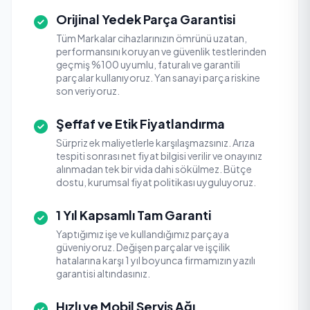
Orijinal Yedek Parça Garantisi
Tüm Markalar cihazlarınızın ömrünü uzatan,
performansını koruyan ve güvenlik testlerinden
geçmiş %100 uyumlu, faturalı ve garantili
parçalar kullanıyoruz. Yan sanayi parça riskine
son veriyoruz.
Şeffaf ve Etik Fiyatlandırma
Sürpriz ek maliyetlerle karşılaşmazsınız. Arıza
tespiti sonrası net fiyat bilgisi verilir ve onayınız
alınmadan tek bir vida dahi sökülmez. Bütçe
dostu, kurumsal fiyat politikası uyguluyoruz.
1 Yıl Kapsamlı Tam Garanti
Yaptığımız işe ve kullandığımız parçaya
güveniyoruz. Değişen parçalar ve işçilik
hatalarına karşı 1 yıl boyunca firmamızın yazılı
garantisi altındasınız.
Hızlı ve Mobil Servis Ağı