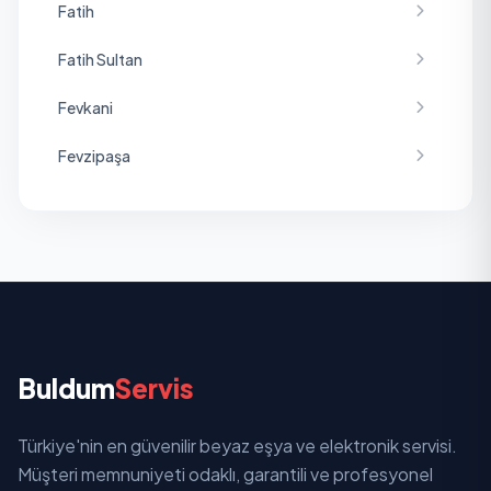
Fatih
Fatih Sultan
Fevkani
Fevzipaşa
Hafızpaşa
Hatice
Hürriyet
İstiklal
Buldum
Servis
İstasyon
Türkiye'nin en güvenilir beyaz eşya ve elektronik servisi.
Karşıyaka
Müşteri memnuniyeti odaklı, garantili ve profesyonel