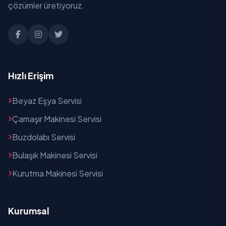
Keret
çözümler üretiyoruz.
Kıbrıs
Menderes
Mimarsinan
Hızlı Erişim
Namıkkemal
Beyaz Eşya Servisi
Pazar
Çamaşır Makinesi Servisi
Saha
Buzdolabı Servisi
Bulaşık Makinesi Servisi
Şıhlar
Kurutma Makinesi Servisi
Sultan
Tahtani
Kurumsal
Yeni