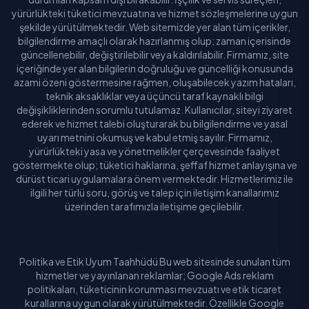
yürürlükteki tüketici mevzuatına ve hizmet sözleşmelerine uygun
şekilde yürütülmektedir. Web sitemizde yer alan tüm içerikler,
bilgilendirme amaçlı olarak hazırlanmış olup; zaman içerisinde
güncellenebilir, değiştirilebilir veya kaldırılabilir. Firmamız, site
içeriğinde yer alan bilgilerin doğruluğu ve güncelliği konusunda
azami özeni göstermesine rağmen, oluşabilecek yazım hataları,
teknik aksaklıklar veya üçüncü taraf kaynaklı bilgi
değişikliklerinden sorumlu tutulamaz. Kullanıcılar, siteyi ziyaret
ederek ve hizmet talebi oluşturarak bu bilgilendirme ve yasal
uyarı metnini okumuş ve kabul etmiş sayılır. Firmamız,
yürürlükteki yasa ve yönetmelikler çerçevesinde faaliyet
göstermekte olup; tüketici haklarına, şeffaf hizmet anlayışına ve
dürüst ticari uygulamalara önem vermektedir. Hizmetlerimiz ile
ilgili her türlü soru, görüş ve talep için iletişim kanallarımız
üzerinden tarafımızla iletişime geçilebilir.
Politika ve Etik Uyum Taahhüdü Bu web sitesinde sunulan tüm
hizmetler ve yayınlanan reklamlar; Google Ads reklam
politikaları, tüketicinin korunması mevzuatı ve etik ticaret
kurallarına uygun olarak yürütülmektedir. Özellikle Google