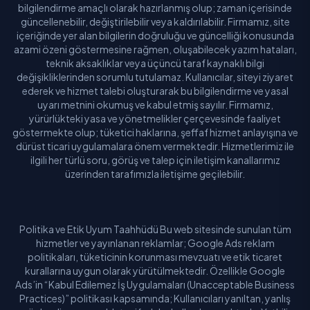
bilgilendirme amaçlı olarak hazırlanmış olup; zaman içerisinde
güncellenebilir, değiştirilebilir veya kaldırılabilir. Firmamız, site
içeriğinde yer alan bilgilerin doğruluğu ve güncelliği konusunda
azami özeni göstermesine rağmen, oluşabilecek yazım hataları,
teknik aksaklıklar veya üçüncü taraf kaynaklı bilgi
değişikliklerinden sorumlu tutulamaz. Kullanıcılar, siteyi ziyaret
ederek ve hizmet talebi oluşturarak bu bilgilendirme ve yasal
uyarı metnini okumuş ve kabul etmiş sayılır. Firmamız,
yürürlükteki yasa ve yönetmelikler çerçevesinde faaliyet
göstermekte olup; tüketici haklarına, şeffaf hizmet anlayışına ve
dürüst ticari uygulamalara önem vermektedir. Hizmetlerimiz ile
ilgili her türlü soru, görüş ve talep için iletişim kanallarımız
üzerinden tarafımızla iletişime geçilebilir.
Politika ve Etik Uyum Taahhüdü Bu web sitesinde sunulan tüm
hizmetler ve yayınlanan reklamlar; Google Ads reklam
politikaları, tüketicinin korunması mevzuatı ve etik ticaret
kurallarına uygun olarak yürütülmektedir. Özellikle Google
Ads’in “Kabul Edilemez İş Uygulamaları (Unacceptable Business
Practices)” politikası kapsamında; Kullanıcıları yanıltan, yanlış