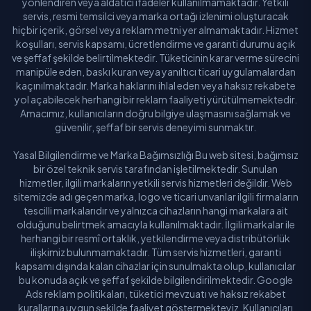
yönlendiren veya aldatıcı ifadeler kullanılmamaktadır. Yetkili
servis, resmi temsilci veya marka ortağı izlenimi oluşturacak
hiçbir içerik, görsel veya reklam metni yer almamaktadır. Hizmet
koşulları, servis kapsamı, ücretlendirme ve garanti durumu açık
ve şeffaf şekilde belirtilmektedir. Tüketicinin karar verme sürecini
manipüle eden, baskı kuran veya yanıltıcı ticari uygulamalardan
kaçınılmaktadır. Marka haklarını ihlal eden veya haksız rekabete
yol açabilecek herhangi bir reklam faaliyeti yürütülmemektedir.
Amacımız, kullanıcıların doğru bilgiye ulaşmasını sağlamak ve
güvenilir, şeffaf bir servis deneyimi sunmaktır.
Yasal Bilgilendirme ve Marka Bağımsızlığı Bu web sitesi, bağımsız
bir özel teknik servis tarafından işletilmektedir. Sunulan
hizmetler, ilgili markaların yetkili servis hizmetleri değildir. Web
sitemizde adı geçen marka, logo ve ticari unvanlar ilgili firmaların
tescilli markalarıdır ve yalnızca cihazların hangi markalara ait
olduğunu belirtmek amacıyla kullanılmaktadır. İlgili markalar ile
herhangi bir resmî ortaklık, yetkilendirme veya distribütörlük
ilişkimiz bulunmamaktadır. Tüm servis hizmetleri, garanti
kapsamı dışında kalan cihazlar için sunulmakta olup, kullanıcılar
bu konuda açık ve şeffaf şekilde bilgilendirilmektedir. Google
Ads reklam politikaları, tüketici mevzuatı ve haksız rekabet
kurallarına uygun şekilde faaliyet göstermekteyiz. Kullanıcıları