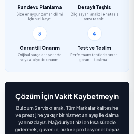
Randevu Planlama
Detaylı Teşhis
Size en uygun zaman dilimi
Bilgisayarlı analiz ile hatasız
için hızlı kayıt.
arıza tespiti.
3
4
Garantili Onarım
Test ve Teslim
Orijinal parçalarla yerinde
Performans testleri sonrası
veya atölyede onarım.
garantili teslimat.
Çözüm İçin Vakit Kaybetmeyin
Buldum Servis olarak, Tüm Markalar kalitesine
ve prestijine yakışır bir hizmet anlayışı ile daima
yanınızdayız. Mağduriyetinizi en kısa sürede
gidermek, güvenilir, hızlı ve profesyonel beyaz