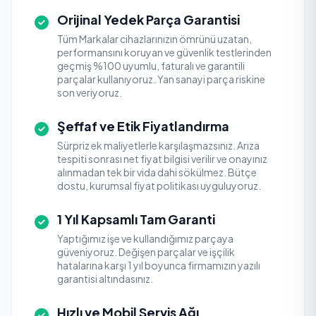
Orijinal Yedek Parça Garantisi
Tüm Markalar cihazlarınızın ömrünü uzatan,
performansını koruyan ve güvenlik testlerinden
geçmiş %100 uyumlu, faturalı ve garantili
parçalar kullanıyoruz. Yan sanayi parça riskine
son veriyoruz.
Şeffaf ve Etik Fiyatlandırma
Sürpriz ek maliyetlerle karşılaşmazsınız. Arıza
tespiti sonrası net fiyat bilgisi verilir ve onayınız
alınmadan tek bir vida dahi sökülmez. Bütçe
dostu, kurumsal fiyat politikası uyguluyoruz.
1 Yıl Kapsamlı Tam Garanti
Yaptığımız işe ve kullandığımız parçaya
güveniyoruz. Değişen parçalar ve işçilik
hatalarına karşı 1 yıl boyunca firmamızın yazılı
garantisi altındasınız.
Hızlı ve Mobil Servis Ağı