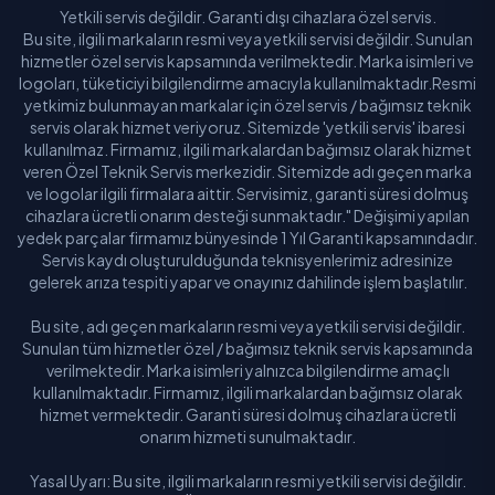
Yetkili servis değildir. Garanti dışı cihazlara özel servis.
Bu site, ilgili markaların resmi veya yetkili servisi değildir. Sunulan
hizmetler özel servis kapsamında verilmektedir. Marka isimleri ve
logoları, tüketiciyi bilgilendirme amacıyla kullanılmaktadır.Resmi
yetkimiz bulunmayan markalar için özel servis / bağımsız teknik
servis olarak hizmet veriyoruz. Sitemizde 'yetkili servis' ibaresi
kullanılmaz. Firmamız, ilgili markalardan bağımsız olarak hizmet
veren Özel Teknik Servis merkezidir. Sitemizde adı geçen marka
ve logolar ilgili firmalara aittir. Servisimiz, garanti süresi dolmuş
cihazlara ücretli onarım desteği sunmaktadır." Değişimi yapılan
yedek parçalar firmamız bünyesinde 1 Yıl Garanti kapsamındadır.
Servis kaydı oluşturulduğunda teknisyenlerimiz adresinize
gelerek arıza tespiti yapar ve onayınız dahilinde işlem başlatılır.
Bu site, adı geçen markaların resmi veya yetkili servisi değildir.
Sunulan tüm hizmetler özel / bağımsız teknik servis kapsamında
verilmektedir. Marka isimleri yalnızca bilgilendirme amaçlı
kullanılmaktadır. Firmamız, ilgili markalardan bağımsız olarak
hizmet vermektedir. Garanti süresi dolmuş cihazlara ücretli
onarım hizmeti sunulmaktadır.
Yasal Uyarı: Bu site, ilgili markaların resmi yetkili servisi değildir.