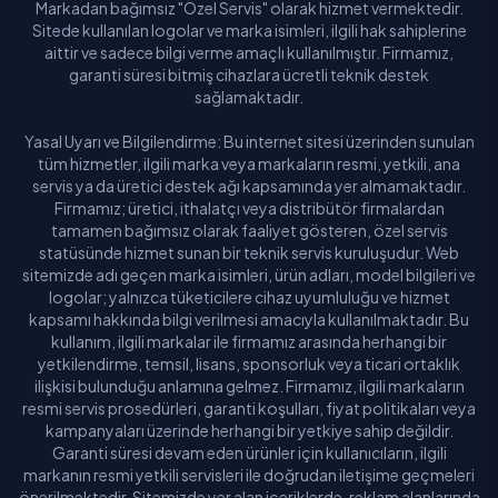
Markadan bağımsız "Özel Servis" olarak hizmet vermektedir.
Sitede kullanılan logolar ve marka isimleri, ilgili hak sahiplerine
aittir ve sadece bilgi verme amaçlı kullanılmıştır. Firmamız,
garanti süresi bitmiş cihazlara ücretli teknik destek
sağlamaktadır.
Yasal Uyarı ve Bilgilendirme: Bu internet sitesi üzerinden sunulan
tüm hizmetler, ilgili marka veya markaların resmi, yetkili, ana
servis ya da üretici destek ağı kapsamında yer almamaktadır.
Firmamız; üretici, ithalatçı veya distribütör firmalardan
tamamen bağımsız olarak faaliyet gösteren, özel servis
statüsünde hizmet sunan bir teknik servis kuruluşudur. Web
sitemizde adı geçen marka isimleri, ürün adları, model bilgileri ve
logolar; yalnızca tüketicilere cihaz uyumluluğu ve hizmet
kapsamı hakkında bilgi verilmesi amacıyla kullanılmaktadır. Bu
kullanım, ilgili markalar ile firmamız arasında herhangi bir
yetkilendirme, temsil, lisans, sponsorluk veya ticari ortaklık
ilişkisi bulunduğu anlamına gelmez. Firmamız, ilgili markaların
resmi servis prosedürleri, garanti koşulları, fiyat politikaları veya
kampanyaları üzerinde herhangi bir yetkiye sahip değildir.
Garanti süresi devam eden ürünler için kullanıcıların, ilgili
markanın resmi yetkili servisleri ile doğrudan iletişime geçmeleri
önerilmektedir. Sitemizde yer alan içeriklerde, reklam alanlarında