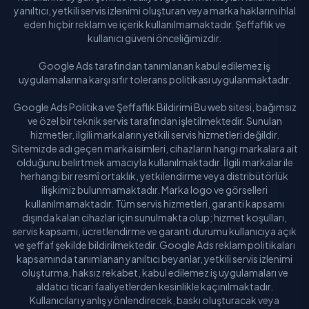
yanıltıcı, yetkili servis izlenimi oluşturan veya marka haklarını ihlal
eden hiçbir reklam ve içerik kullanılmamaktadır. Şeffaflık ve
kullanıcı güveni önceliğimizdir.
Google Ads tarafından tanımlanan kabul edilemez iş
uygulamalarına karşı sıfır tolerans politikası uygulanmaktadır.
Google Ads Politika ve Şeffaflık Bildirimi Bu web sitesi, bağımsız
ve özel bir teknik servis tarafından işletilmektedir. Sunulan
hizmetler, ilgili markaların yetkili servis hizmetleri değildir.
Sitemizde adı geçen marka isimleri, cihazların hangi markalara ait
olduğunu belirtmek amacıyla kullanılmaktadır. İlgili markalar ile
herhangi bir resmî ortaklık, yetkilendirme veya distribütörlük
ilişkimiz bulunmamaktadır. Marka logo ve görselleri
kullanılmamaktadır. Tüm servis hizmetleri, garanti kapsamı
dışında kalan cihazlar için sunulmakta olup; hizmet koşulları,
servis kapsamı, ücretlendirme ve garanti durumu kullanıcıya açık
ve şeffaf şekilde bildirilmektedir. Google Ads reklam politikaları
kapsamında tanımlanan yanıltıcı beyanlar, yetkili servis izlenimi
oluşturma, haksız rekabet, kabul edilemez iş uygulamaları ve
aldatıcı ticari faaliyetlerden kesinlikle kaçınılmaktadır.
Kullanıcıları yanlış yönlendirecek, baskı oluşturacak veya