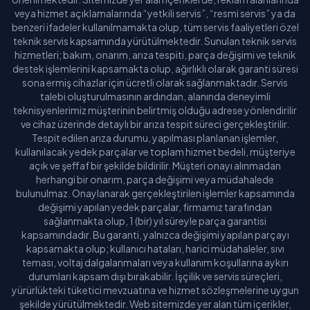
veya hizmet açıklamalarında “yetkili servis”, “resmi servis” ya da
benzeri ifadeler kullanılmamakta olup, tüm servis faaliyetleri özel
teknik servis kapsamında yürütülmektedir. Sunulan teknik servis
hizmetleri; bakım, onarım, arıza tespiti, parça değişimi ve teknik
destek işlemlerini kapsamakta olup, ağırlıklı olarak garanti süresi
sona ermiş cihazlar için ücretli olarak sağlanmaktadır. Servis
talebi oluşturulmasının ardından, alanında deneyimli
teknisyenlerimiz müşterinin belirtmiş olduğu adrese yönlendirilir
ve cihaz üzerinde detaylı bir arıza tespit süreci gerçekleştirilir.
Tespit edilen arıza durumu, yapılması planlanan işlemler,
kullanılacak yedek parçalar ve toplam hizmet bedeli, müşteriye
açık ve şeffaf bir şekilde bildirilir. Müşteri onayı alınmadan
herhangi bir onarım, parça değişimi veya müdahalede
bulunulmaz. Onaylanarak gerçekleştirilen işlemler kapsamında
değişimi yapılan yedek parçalar, firmamız tarafından
sağlanmakta olup, 1 (bir) yıl süreyle parça garantisi
kapsamındadır. Bu garanti, yalnızca değişimi yapılan parçayı
kapsamakta olup; kullanıcı hataları, harici müdahaleler, sıvı
teması, voltaj dalgalanmaları veya kullanım koşullarına aykırı
durumları kapsam dışı bırakabilir. İşçilik ve servis süreçleri,
yürürlükteki tüketici mevzuatına ve hizmet sözleşmelerine uygun
şekilde yürütülmektedir. Web sitemizde yer alan tüm içerikler,