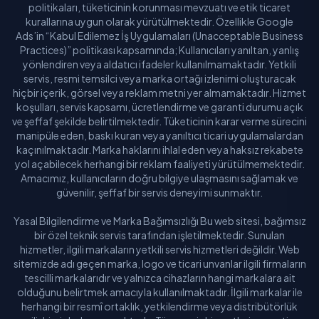
politikaları, tüketicinin korunması mevzuatı ve etik ticaret
kurallarına uygun olarak yürütülmektedir. Özellikle Google
Ads’in “Kabul Edilemez İş Uygulamaları (Unacceptable Business
Practices)” politikası kapsamında; Kullanıcıları yanıltan, yanlış
yönlendiren veya aldatıcı ifadeler kullanılmamaktadır. Yetkili
servis, resmi temsilci veya marka ortağı izlenimi oluşturacak
hiçbir içerik, görsel veya reklam metni yer almamaktadır. Hizmet
koşulları, servis kapsamı, ücretlendirme ve garanti durumu açık
ve şeffaf şekilde belirtilmektedir. Tüketicinin karar verme sürecini
manipüle eden, baskı kuran veya yanıltıcı ticari uygulamalardan
kaçınılmaktadır. Marka haklarını ihlal eden veya haksız rekabete
yol açabilecek herhangi bir reklam faaliyeti yürütülmemektedir.
Amacımız, kullanıcıların doğru bilgiye ulaşmasını sağlamak ve
güvenilir, şeffaf bir servis deneyimi sunmaktır.
Yasal Bilgilendirme ve Marka Bağımsızlığı Bu web sitesi, bağımsız
bir özel teknik servis tarafından işletilmektedir. Sunulan
hizmetler, ilgili markaların yetkili servis hizmetleri değildir. Web
sitemizde adı geçen marka, logo ve ticari unvanlar ilgili firmaların
tescilli markalarıdır ve yalnızca cihazların hangi markalara ait
olduğunu belirtmek amacıyla kullanılmaktadır. İlgili markalar ile
herhangi bir resmî ortaklık, yetkilendirme veya distribütörlük