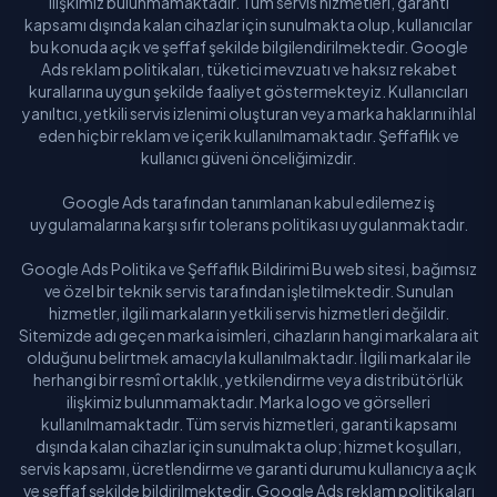
ilişkimiz bulunmamaktadır. Tüm servis hizmetleri, garanti
kapsamı dışında kalan cihazlar için sunulmakta olup, kullanıcılar
bu konuda açık ve şeffaf şekilde bilgilendirilmektedir. Google
Ads reklam politikaları, tüketici mevzuatı ve haksız rekabet
kurallarına uygun şekilde faaliyet göstermekteyiz. Kullanıcıları
yanıltıcı, yetkili servis izlenimi oluşturan veya marka haklarını ihlal
eden hiçbir reklam ve içerik kullanılmamaktadır. Şeffaflık ve
kullanıcı güveni önceliğimizdir.
Google Ads tarafından tanımlanan kabul edilemez iş
uygulamalarına karşı sıfır tolerans politikası uygulanmaktadır.
Google Ads Politika ve Şeffaflık Bildirimi Bu web sitesi, bağımsız
ve özel bir teknik servis tarafından işletilmektedir. Sunulan
hizmetler, ilgili markaların yetkili servis hizmetleri değildir.
Sitemizde adı geçen marka isimleri, cihazların hangi markalara ait
olduğunu belirtmek amacıyla kullanılmaktadır. İlgili markalar ile
herhangi bir resmî ortaklık, yetkilendirme veya distribütörlük
ilişkimiz bulunmamaktadır. Marka logo ve görselleri
kullanılmamaktadır. Tüm servis hizmetleri, garanti kapsamı
dışında kalan cihazlar için sunulmakta olup; hizmet koşulları,
servis kapsamı, ücretlendirme ve garanti durumu kullanıcıya açık
ve şeffaf şekilde bildirilmektedir. Google Ads reklam politikaları