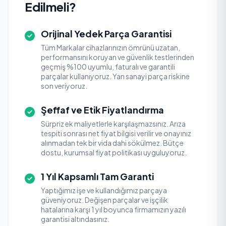
Edilmeli?
Orijinal Yedek Parça Garantisi
Tüm Markalar cihazlarınızın ömrünü uzatan,
performansını koruyan ve güvenlik testlerinden
geçmiş %100 uyumlu, faturalı ve garantili
parçalar kullanıyoruz. Yan sanayi parça riskine
son veriyoruz.
Şeffaf ve Etik Fiyatlandırma
Sürpriz ek maliyetlerle karşılaşmazsınız. Arıza
tespiti sonrası net fiyat bilgisi verilir ve onayınız
alınmadan tek bir vida dahi sökülmez. Bütçe
dostu, kurumsal fiyat politikası uyguluyoruz.
1 Yıl Kapsamlı Tam Garanti
Yaptığımız işe ve kullandığımız parçaya
güveniyoruz. Değişen parçalar ve işçilik
hatalarına karşı 1 yıl boyunca firmamızın yazılı
garantisi altındasınız.