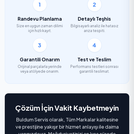
1
2
Randevu Planlama
Detaylı Teşhis
Size en uygun zaman dilimi
Bilgisayarlı analiz ile hatasız
için hızlı kayıt.
arıza tespiti.
3
4
Garantili Onarım
Test ve Teslim
Orijinal parçalarla yerinde
Performans testleri sonrası
veya atölyede onarım.
garantili teslimat.
Çözüm İçin Vakit Kaybetmeyin
Buldum Servis olarak, Tüm Markalar kalitesine
ve prestijine yakışır bir hizmet anlayışı ile daima
yanınızdayız. Mağduriyetinizi en kısa sürede