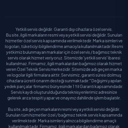
Yetkili servis değildir. Garanti dışı cihazlara özel servis.
Bu site, ilgili markaların resmi veya yetkili servisi değildir. Sunulan
hizmetler özel servis kapsamında verilmektedir. Marka isimleri ve
logoları, tüketiciyi bilgilendirme amacıyla kullanılmaktadır.Resmi
yetkimiz bulunmayan markalar için özel servis / bağımsız teknik
servis olarak hizmet veriyoruz. Sitemizde 'yetkili servis' ibaresi
kullanılmaz. Firmamız, ilgili markalardan bağımsız olarak hizmet
veren Özel Teknik Servis merkezidir. Sitemizde adı geçen marka
ve logolar ilgili firmalara aittir. Servisimiz, garanti süresi dolmuş
cihazlara ücretli onarım desteği sunmaktadır." Değişimi yapılan
yedek parçalar firmamız bünyesinde 1 Yıl Garanti kapsamındadır.
Servis kaydı oluşturulduğunda teknisyenlerimiz adresinize
gelerek arıza tespiti yapar ve onayınız dahilinde işlem başlatılır.
Bu site, adı geçen markaların resmi veya yetkili servisi değildir.
Sunulan tüm hizmetler özel / bağımsız teknik servis kapsamında
verilmektedir. Marka isimleri yalnızca bilgilendirme amaçlı
kullanılmaktadır. Firmamız, ilgili markalardan bağımsız olarak