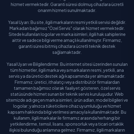
hizmet vermektedir. Garanti süresi dolmuş cihazlara ücretli
onarım hizmeti sunulmaktadır.
Yasal Uyarı: Bu site, ilgili markaların resmi yetkili servisi değildir.
Markadan bağımsız "Özel Servis" olarak hizmet vermektedir.
Sitede kullanılan logolar ve marka isimleri, ilgili hak sahiplerine
aittir ve sadece bilgi verme amaçlı kullanılmıştır. Firmamız,
garanti süresi bitmiş cihazlara ücretli teknik destek
sağlamaktadır.
Yasal Uyarı ve Bilgilendirme: Bu internet sitesi üzerinden sunulan
tüm hizmetler, ilgili marka veya markaların resmi, yetkili, ana
servis ya da üretici destek ağı kapsamında yer almamaktadır.
Firmamız; üretici, ithalatçı veya distribütör firmalardan
tamamen bağımsız olarak faaliyet gösteren, özel servis
statüsünde hizmet sunan bir teknik servis kuruluşudur. Web
sitemizde adı geçen marka isimleri, ürün adları, model bilgileri ve
logolar; yalnızca tüketicilere cihaz uyumluluğu ve hizmet
kapsamı hakkında bilgi verilmesi amacıyla kullanılmaktadır. Bu
kullanım, ilgili markalar ile firmamız arasında herhangi bir
yetkilendirme, temsil, lisans, sponsorluk veya ticari ortaklık
ilişkisi bulunduğu anlamına gelmez. Firmamız, ilgili markaların