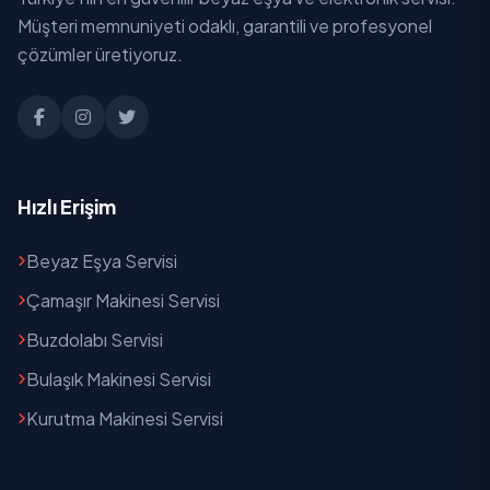
Müşteri memnuniyeti odaklı, garantili ve profesyonel
Şeyh Sinan
çözümler üretiyoruz.
Soğuksu
Tepeköy
Tokat
Hızlı Erişim
Toptepe
Beyaz Eşya Servisi
Uluderbent
Çamaşır Makinesi Servisi
Yeni
Buzdolabı Servisi
Bulaşık Makinesi Servisi
Yenice
Kurutma Makinesi Servisi
Yeşilyurt
Yıldırım