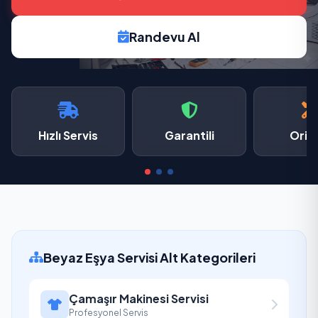
Randevu Al
Hızlı Servis
Garantili
Oriji
Beyaz Eşya Servisi Alt Kategorileri
Çamaşır Makinesi Servisi
Profesyonel Servis