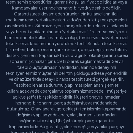
resmi servis prosedürleri, garanti koşulları, fiyat politikaları veya
kampanyaları üzerinde herhangi bir yetkiye sahip değildir.
Garanti süresi devam eden ürünler için kullanıcıların, ilgili
markanın resmi yetkili servisleri ile doğrudan iletişime geçmeleri
önerilmektedir. Sitemizde yer alan içeriklerde, reklam alanlarında
veya hizmet açıklamalarında “yetkili servis”, “resmi servis” ya da
benzeri ifadeler kullanılmamakta olup, tüm servis faaliyetleri özel
teknik servis kapsamında yürütülmektedir. Sunulan teknik servis
hizmetleri; bakım, onarım, arıza tespiti, parça değişimi ve teknik
destek işlemlerini kapsamakta olup, ağırlıklı olarak garanti süresi
sona ermiş cihazlar için ücretli olarak sağlanmaktadır. Servis
talebi oluşturulmasının ardından, alanında deneyimli
teknisyenlerimiz müşterinin belirtmiş olduğu adrese yönlendirilir
ve cihaz üzerinde detaylı bir arıza tespit süreci gerçekleştirilir.
Tespit edilen arıza durumu, yapılması planlanan işlemler,
kullanılacak yedek parçalar ve toplam hizmet bedeli, müşteriye
açık ve şeffaf bir şekilde bildirilir. Müşteri onayı alınmadan
herhangi bir onarım, parça değişimi veya müdahalede
bulunulmaz. Onaylanarak gerçekleştirilen işlemler kapsamında
değişimi yapılan yedek parçalar, firmamız tarafından
sağlanmakta olup, 1 (bir) yıl süreyle parça garantisi
kapsamındadır. Bu garanti, yalnızca değişimi yapılan parçayı
kapsamakta olup; kullanıcı hataları, harici müdahaleler, sıvı