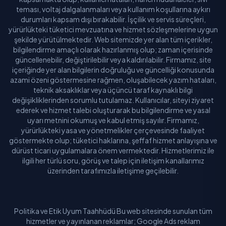
teması, voltaj dalgalanmaları veya kullanım koşullarına aykırı
durumları kapsam dışı bırakabilir. İşçilik ve servis süreçleri,
yürürlükteki tüketici mevzuatına ve hizmet sözleşmelerine uygun
şekilde yürütülmektedir. Web sitemizde yer alan tüm içerikler,
bilgilendirme amaçlı olarak hazırlanmış olup; zaman içerisinde
güncellenebilir, değiştirilebilir veya kaldırılabilir. Firmamız, site
içeriğinde yer alan bilgilerin doğruluğu ve güncelliği konusunda
azami özeni göstermesine rağmen, oluşabilecek yazım hataları,
teknik aksaklıklar veya üçüncü taraf kaynaklı bilgi
değişikliklerinden sorumlu tutulamaz. Kullanıcılar, siteyi ziyaret
ederek ve hizmet talebi oluşturarak bu bilgilendirme ve yasal
uyarı metnini okumuş ve kabul etmiş sayılır. Firmamız,
yürürlükteki yasa ve yönetmelikler çerçevesinde faaliyet
göstermekte olup; tüketici haklarına, şeffaf hizmet anlayışına ve
dürüst ticari uygulamalara önem vermektedir. Hizmetlerimiz ile
ilgili her türlü soru, görüş ve talep için iletişim kanallarımız
üzerinden tarafımızla iletişime geçilebilir.
Politika ve Etik Uyum Taahhüdü Bu web sitesinde sunulan tüm
hizmetler ve yayınlanan reklamlar; Google Ads reklam