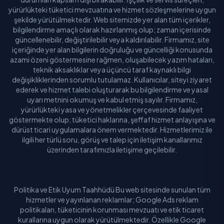
yürürlükteki tüketici mevzuatına ve hizmet sözleşmelerine uygun
şekilde yürütülmektedir. Web sitemizde yer alan tüm içerikler,
bilgilendirme amaçlı olarak hazırlanmış olup; zaman içerisinde
güncellenebilir, değiştirilebilir veya kaldırılabilir. Firmamız, site
içeriğinde yer alan bilgilerin doğruluğu ve güncelliği konusunda
azami özeni göstermesine rağmen, oluşabilecek yazım hataları,
teknik aksaklıklar veya üçüncü taraf kaynaklı bilgi
değişikliklerinden sorumlu tutulamaz. Kullanıcılar, siteyi ziyaret
ederek ve hizmet talebi oluşturarak bu bilgilendirme ve yasal
uyarı metnini okumuş ve kabul etmiş sayılır. Firmamız,
yürürlükteki yasa ve yönetmelikler çerçevesinde faaliyet
göstermekte olup; tüketici haklarına, şeffaf hizmet anlayışına ve
dürüst ticari uygulamalara önem vermektedir. Hizmetlerimiz ile
ilgili her türlü soru, görüş ve talep için iletişim kanallarımız
üzerinden tarafımızla iletişime geçilebilir.
Politika ve Etik Uyum Taahhüdü Bu web sitesinde sunulan tüm
hizmetler ve yayınlanan reklamlar; Google Ads reklam
politikaları, tüketicinin korunması mevzuatı ve etik ticaret
kurallarına uygun olarak yürütülmektedir. Özellikle Google