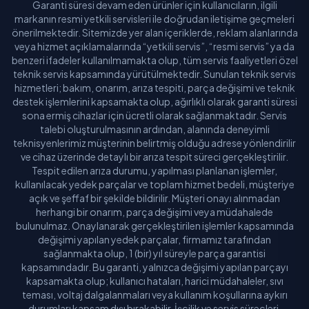
Garanti süresi devam eden ürünler için kullanıcıların, ilgili
markanın resmi yetkili servisleri ile doğrudan iletişime geçmeleri
önerilmektedir. Sitemizde yer alan içeriklerde, reklam alanlarında
veya hizmet açıklamalarında “yetkili servis”, “resmi servis” ya da
benzeri ifadeler kullanılmamakta olup, tüm servis faaliyetleri özel
teknik servis kapsamında yürütülmektedir. Sunulan teknik servis
hizmetleri; bakım, onarım, arıza tespiti, parça değişimi ve teknik
destek işlemlerini kapsamakta olup, ağırlıklı olarak garanti süresi
sona ermiş cihazlar için ücretli olarak sağlanmaktadır. Servis
talebi oluşturulmasının ardından, alanında deneyimli
teknisyenlerimiz müşterinin belirtmiş olduğu adrese yönlendirilir
ve cihaz üzerinde detaylı bir arıza tespit süreci gerçekleştirilir.
Tespit edilen arıza durumu, yapılması planlanan işlemler,
kullanılacak yedek parçalar ve toplam hizmet bedeli, müşteriye
açık ve şeffaf bir şekilde bildirilir. Müşteri onayı alınmadan
herhangi bir onarım, parça değişimi veya müdahalede
bulunulmaz. Onaylanarak gerçekleştirilen işlemler kapsamında
değişimi yapılan yedek parçalar, firmamız tarafından
sağlanmakta olup, 1 (bir) yıl süreyle parça garantisi
kapsamındadır. Bu garanti, yalnızca değişimi yapılan parçayı
kapsamakta olup; kullanıcı hataları, harici müdahaleler, sıvı
teması, voltaj dalgalanmaları veya kullanım koşullarına aykırı
durumları kapsam dışı bırakabilir. İşçilik ve servis süreçleri,