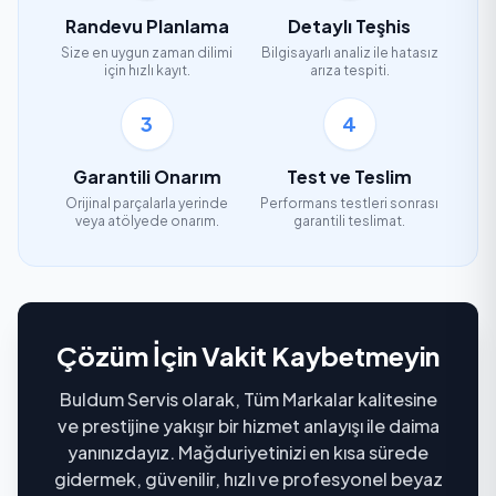
Randevu Planlama
Detaylı Teşhis
Size en uygun zaman dilimi
Bilgisayarlı analiz ile hatasız
için hızlı kayıt.
arıza tespiti.
3
4
Garantili Onarım
Test ve Teslim
Orijinal parçalarla yerinde
Performans testleri sonrası
veya atölyede onarım.
garantili teslimat.
Çözüm İçin Vakit Kaybetmeyin
Buldum Servis olarak, Tüm Markalar kalitesine
ve prestijine yakışır bir hizmet anlayışı ile daima
yanınızdayız. Mağduriyetinizi en kısa sürede
gidermek, güvenilir, hızlı ve profesyonel beyaz