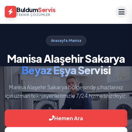
Buldum
Servis
TEKNIK ÇÖZÜMLER
Anasayfa
Manisa
Manisa Alaşehir Sakarya
Beyaz Eşya Servisi
Manisa Alaşehir Sakarya bölgesinde cihazlarınız
için uzman teknisyenlerimizle 7/24 hizmetinizdeyiz.
Hemen Ara