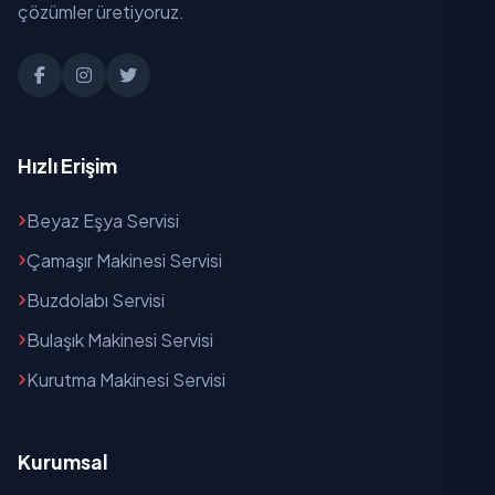
Şeyh Sinan
çözümler üretiyoruz.
Soğuksu
Tepeköy
Tokat
Hızlı Erişim
Toptepe
Beyaz Eşya Servisi
Uluderbent
Çamaşır Makinesi Servisi
Yeni
Buzdolabı Servisi
Bulaşık Makinesi Servisi
Yenice
Kurutma Makinesi Servisi
Yeşilyurt
Yıldırım
Kurumsal
Zafer