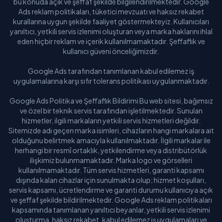
bu konuda açık ve şeffaf şekilde bilgilendirilmektedir. Google
Ads reklam politikaları, tüketici mevzuatı ve haksız rekabet
kurallarına uygun şekilde faaliyet göstermekteyiz. Kullanıcıları
yanıltıcı, yetkili servis izlenimi oluşturan veya marka haklarını ihlal
eden hiçbir reklam ve içerik kullanılmamaktadır. Şeffaflık ve
kullanıcı güveni önceliğimizdir.
Google Ads tarafından tanımlanan kabul edilemez iş
uygulamalarına karşı sıfır tolerans politikası uygulanmaktadır.
Google Ads Politika ve Şeffaflık Bildirimi Bu web sitesi, bağımsız
ve özel bir teknik servis tarafından işletilmektedir. Sunulan
hizmetler, ilgili markaların yetkili servis hizmetleri değildir.
Sitemizde adı geçen marka isimleri, cihazların hangi markalara ait
olduğunu belirtmek amacıyla kullanılmaktadır. İlgili markalar ile
herhangi bir resmî ortaklık, yetkilendirme veya distribütörlük
ilişkimiz bulunmamaktadır. Marka logo ve görselleri
kullanılmamaktadır. Tüm servis hizmetleri, garanti kapsamı
dışında kalan cihazlar için sunulmakta olup; hizmet koşulları,
servis kapsamı, ücretlendirme ve garanti durumu kullanıcıya açık
ve şeffaf şekilde bildirilmektedir. Google Ads reklam politikaları
kapsamında tanımlanan yanıltıcı beyanlar, yetkili servis izlenimi
oluşturma, haksız rekabet, kabul edilemez iş uygulamaları ve