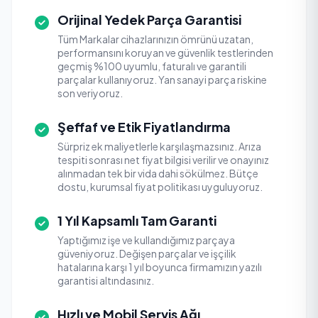
Orijinal Yedek Parça Garantisi
Tüm Markalar cihazlarınızın ömrünü uzatan,
performansını koruyan ve güvenlik testlerinden
geçmiş %100 uyumlu, faturalı ve garantili
parçalar kullanıyoruz. Yan sanayi parça riskine
son veriyoruz.
Şeffaf ve Etik Fiyatlandırma
Sürpriz ek maliyetlerle karşılaşmazsınız. Arıza
tespiti sonrası net fiyat bilgisi verilir ve onayınız
alınmadan tek bir vida dahi sökülmez. Bütçe
dostu, kurumsal fiyat politikası uyguluyoruz.
1 Yıl Kapsamlı Tam Garanti
Yaptığımız işe ve kullandığımız parçaya
güveniyoruz. Değişen parçalar ve işçilik
hatalarına karşı 1 yıl boyunca firmamızın yazılı
garantisi altındasınız.
Hızlı ve Mobil Servis Ağı