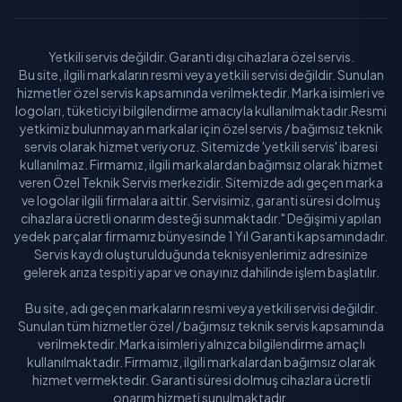
Yetkili servis değildir. Garanti dışı cihazlara özel servis.
Bu site, ilgili markaların resmi veya yetkili servisi değildir. Sunulan
hizmetler özel servis kapsamında verilmektedir. Marka isimleri ve
logoları, tüketiciyi bilgilendirme amacıyla kullanılmaktadır.Resmi
yetkimiz bulunmayan markalar için özel servis / bağımsız teknik
servis olarak hizmet veriyoruz. Sitemizde 'yetkili servis' ibaresi
kullanılmaz. Firmamız, ilgili markalardan bağımsız olarak hizmet
veren Özel Teknik Servis merkezidir. Sitemizde adı geçen marka
ve logolar ilgili firmalara aittir. Servisimiz, garanti süresi dolmuş
cihazlara ücretli onarım desteği sunmaktadır." Değişimi yapılan
yedek parçalar firmamız bünyesinde 1 Yıl Garanti kapsamındadır.
Servis kaydı oluşturulduğunda teknisyenlerimiz adresinize
gelerek arıza tespiti yapar ve onayınız dahilinde işlem başlatılır.
Bu site, adı geçen markaların resmi veya yetkili servisi değildir.
Sunulan tüm hizmetler özel / bağımsız teknik servis kapsamında
verilmektedir. Marka isimleri yalnızca bilgilendirme amaçlı
kullanılmaktadır. Firmamız, ilgili markalardan bağımsız olarak
hizmet vermektedir. Garanti süresi dolmuş cihazlara ücretli
onarım hizmeti sunulmaktadır.