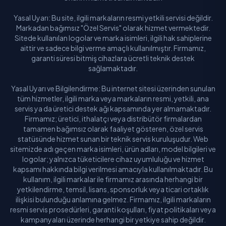
Yasal Uyarı: Bu site, ilgili markaların resmi yetkili servisi değildir.
Markadan bağımsız "Özel Servis" olarak hizmet vermektedir.
Sitede kullanılan logolar ve marka isimleri, ilgili hak sahiplerine
aittir ve sadece bilgi verme amaçlı kullanılmıştır. Firmamız,
garanti süresi bitmiş cihazlara ücretli teknik destek
sağlamaktadır.
Yasal Uyarı ve Bilgilendirme: Bu internet sitesi üzerinden sunulan
tüm hizmetler, ilgili marka veya markaların resmi, yetkili, ana
servis ya da üretici destek ağı kapsamında yer almamaktadır.
Firmamız; üretici, ithalatçı veya distribütör firmalardan
tamamen bağımsız olarak faaliyet gösteren, özel servis
statüsünde hizmet sunan bir teknik servis kuruluşudur. Web
sitemizde adı geçen marka isimleri, ürün adları, model bilgileri ve
logolar; yalnızca tüketicilere cihaz uyumluluğu ve hizmet
kapsamı hakkında bilgi verilmesi amacıyla kullanılmaktadır. Bu
kullanım, ilgili markalar ile firmamız arasında herhangi bir
yetkilendirme, temsil, lisans, sponsorluk veya ticari ortaklık
ilişkisi bulunduğu anlamına gelmez. Firmamız, ilgili markaların
resmi servis prosedürleri, garanti koşulları, fiyat politikaları veya
kampanyaları üzerinde herhangi bir yetkiye sahip değildir.