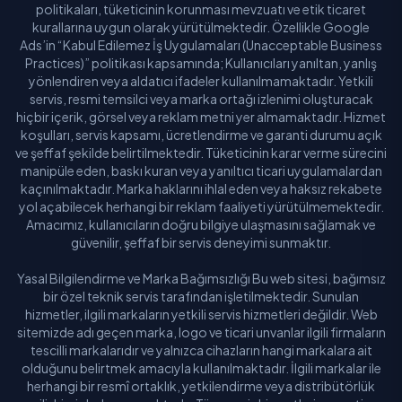
politikaları, tüketicinin korunması mevzuatı ve etik ticaret
kurallarına uygun olarak yürütülmektedir. Özellikle Google
Ads’in “Kabul Edilemez İş Uygulamaları (Unacceptable Business
Practices)” politikası kapsamında; Kullanıcıları yanıltan, yanlış
yönlendiren veya aldatıcı ifadeler kullanılmamaktadır. Yetkili
servis, resmi temsilci veya marka ortağı izlenimi oluşturacak
hiçbir içerik, görsel veya reklam metni yer almamaktadır. Hizmet
koşulları, servis kapsamı, ücretlendirme ve garanti durumu açık
ve şeffaf şekilde belirtilmektedir. Tüketicinin karar verme sürecini
manipüle eden, baskı kuran veya yanıltıcı ticari uygulamalardan
kaçınılmaktadır. Marka haklarını ihlal eden veya haksız rekabete
yol açabilecek herhangi bir reklam faaliyeti yürütülmemektedir.
Amacımız, kullanıcıların doğru bilgiye ulaşmasını sağlamak ve
güvenilir, şeffaf bir servis deneyimi sunmaktır.
Yasal Bilgilendirme ve Marka Bağımsızlığı Bu web sitesi, bağımsız
bir özel teknik servis tarafından işletilmektedir. Sunulan
hizmetler, ilgili markaların yetkili servis hizmetleri değildir. Web
sitemizde adı geçen marka, logo ve ticari unvanlar ilgili firmaların
tescilli markalarıdır ve yalnızca cihazların hangi markalara ait
olduğunu belirtmek amacıyla kullanılmaktadır. İlgili markalar ile
herhangi bir resmî ortaklık, yetkilendirme veya distribütörlük