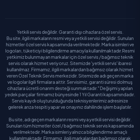
Yetkili servis değildir. Garanti dışı cihazlara özel servis.
Bu site, ilgili markaların resmi veya yetkili servisi değildir. Sunulan
hizmetler özel servis kapsamında verilmektedir. Marka isimleri ve
logoları, tüketiciyi bilgilendirme amacıyla kullanılmaktadır.Resmi
yetkimiz bulunmayan markalar için özel servis / bağımsız teknik
servis olarak hizmet veriyoruz. Sitemizde 'yetkili servis' ibaresi
kullanılmaz. Firmamız, ilgili markalardan bağımsız olarak hizmet
veren Özel Teknik Servis merkezidir. Sitemizde adı geçen marka
ve logolar ilgili firmalara aittir. Servisimiz, garanti süresi dolmuş
cihazlara ücretli onarım desteği sunmaktadır." Değişimi yapılan
yedek parçalar firmamız bünyesinde 1 Yıl Garanti kapsamındadır.
Servis kaydı oluşturulduğunda teknisyenlerimiz adresinize
gelerek arıza tespiti yapar ve onayınız dahilinde işlem başlatılır.
Bu site, adı geçen markaların resmi veya yetkili servisi değildir.
Sunulan tüm hizmetler özel / bağımsız teknik servis kapsamında
verilmektedir. Marka isimleri yalnızca bilgilendirme amaçlı
kullanılmaktadır. Firmamız, ilgili markalardan bağımsız olarak