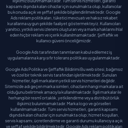
ilişkimiz bulunmamaktadır. Tüm servis hizmetleri, garanti
kapsamı dışında kalan cihazlar için sunulmakta olup, kullanıcılar
bu konuda açık ve şeffaf şekilde bilgilendirilmektedir. Google
Ads reklam politikaları, tüketici mevzuatı ve haksız rekabet
kurallarına uygun şekilde faaliyet göstermekteyiz. Kullanıcıları
yanıltıcı, yetkili servis izlenimi oluşturan veya marka haklarını ihlal
eden hiçbir reklam ve içerik kullanılmamaktadır. Şeffaflık ve
kullanıcı güveni önceliğimizdir.
Google Ads tarafından tanımlanan kabul edilemez iş
uygulamalarına karşı sıfır tolerans politikası uygulanmaktadır.
Google Ads Politika ve Şeffaflık Bildirimi Bu web sitesi, bağımsız
ve özel bir teknik servis tarafından işletilmektedir. Sunulan
hizmetler, ilgili markaların yetkili servis hizmetleri değildir.
Sitemizde adı geçen marka isimleri, cihazların hangi markalara ait
olduğunu belirtmek amacıyla kullanılmaktadır. İlgili markalar ile
herhangi bir resmî ortaklık, yetkilendirme veya distribütörlük
ilişkimiz bulunmamaktadır. Marka logo ve görselleri
kullanılmamaktadır. Tüm servis hizmetleri, garanti kapsamı
dışında kalan cihazlar için sunulmakta olup; hizmet koşulları,
servis kapsamı, ücretlendirme ve garanti durumu kullanıcıya açık
ve şeffaf şekilde bildirilmektedir. Google Ads reklam politikaları