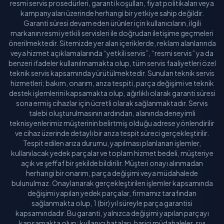
resmi servis prosedürleri, garanti koşulları, fiyat politikaları veya
kampanyaları üzerinde herhangi bir yetkiye sahip değildir.
Garanti süresi devam eden ürünler için kullanıcıların, ilgili
markanın resmi yetkili servisleri ile doğrudan iletişime geçmeleri
önerilmektedir. Sitemizde yer alan içeriklerde, reklam alanlarında
veya hizmet açıklamalarında “yetkili servis”, “resmi servis” ya da
benzeri ifadeler kullanılmamakta olup, tüm servis faaliyetleri özel
teknik servis kapsamında yürütülmektedir. Sunulan teknik servis
hizmetleri; bakım, onarım, arıza tespiti, parça değişimi ve teknik
destek işlemlerini kapsamakta olup, ağırlıklı olarak garanti süresi
sona ermiş cihazlar için ücretli olarak sağlanmaktadır. Servis
talebi oluşturulmasının ardından, alanında deneyimli
teknisyenlerimiz müşterinin belirtmiş olduğu adrese yönlendirilir
ve cihaz üzerinde detaylı bir arıza tespit süreci gerçekleştirilir.
Tespit edilen arıza durumu, yapılması planlanan işlemler,
kullanılacak yedek parçalar ve toplam hizmet bedeli, müşteriye
açık ve şeffaf bir şekilde bildirilir. Müşteri onayı alınmadan
herhangi bir onarım, parça değişimi veya müdahalede
bulunulmaz. Onaylanarak gerçekleştirilen işlemler kapsamında
değişimi yapılan yedek parçalar, firmamız tarafından
sağlanmakta olup, 1 (bir) yıl süreyle parça garantisi
kapsamındadır. Bu garanti, yalnızca değişimi yapılan parçayı
kapsamakta olup; kullanıcı hataları, harici müdahaleler, sıvı