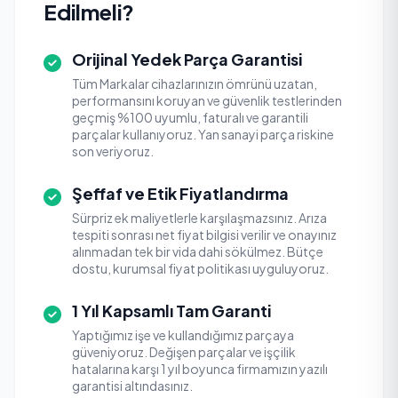
Edilmeli?
Orijinal Yedek Parça Garantisi
Tüm Markalar cihazlarınızın ömrünü uzatan,
performansını koruyan ve güvenlik testlerinden
geçmiş %100 uyumlu, faturalı ve garantili
parçalar kullanıyoruz. Yan sanayi parça riskine
son veriyoruz.
Şeffaf ve Etik Fiyatlandırma
Sürpriz ek maliyetlerle karşılaşmazsınız. Arıza
tespiti sonrası net fiyat bilgisi verilir ve onayınız
alınmadan tek bir vida dahi sökülmez. Bütçe
dostu, kurumsal fiyat politikası uyguluyoruz.
1 Yıl Kapsamlı Tam Garanti
Yaptığımız işe ve kullandığımız parçaya
güveniyoruz. Değişen parçalar ve işçilik
hatalarına karşı 1 yıl boyunca firmamızın yazılı
garantisi altındasınız.