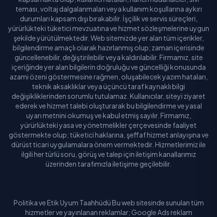
teması, voltaj dalgalanmaları veya kullanım koşullarına aykırı
durumları kapsam dışı bırakabilir. İşçilik ve servis süreçleri,
yürürlükteki tüketici mevzuatına ve hizmet sözleşmelerine uygun
şekilde yürütülmektedir. Web sitemizde yer alan tüm içerikler,
bilgilendirme amaçlı olarak hazırlanmış olup; zaman içerisinde
güncellenebilir, değiştirilebilir veya kaldırılabilir. Firmamız, site
içeriğinde yer alan bilgilerin doğruluğu ve güncelliği konusunda
azami özeni göstermesine rağmen, oluşabilecek yazım hataları,
teknik aksaklıklar veya üçüncü taraf kaynaklı bilgi
değişikliklerinden sorumlu tutulamaz. Kullanıcılar, siteyi ziyaret
ederek ve hizmet talebi oluşturarak bu bilgilendirme ve yasal
uyarı metnini okumuş ve kabul etmiş sayılır. Firmamız,
yürürlükteki yasa ve yönetmelikler çerçevesinde faaliyet
göstermekte olup; tüketici haklarına, şeffaf hizmet anlayışına ve
dürüst ticari uygulamalara önem vermektedir. Hizmetlerimiz ile
ilgili her türlü soru, görüş ve talep için iletişim kanallarımız
üzerinden tarafımızla iletişime geçilebilir.
Politika ve Etik Uyum Taahhüdü Bu web sitesinde sunulan tüm
hizmetler ve yayınlanan reklamlar; Google Ads reklam