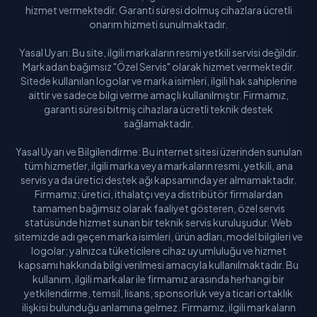
hizmet vermektedir. Garanti süresi dolmuş cihazlara ücretli
onarım hizmeti sunulmaktadır.
Yasal Uyarı: Bu site, ilgili markaların resmi yetkili servisi değildir.
Markadan bağımsız "Özel Servis" olarak hizmet vermektedir.
Sitede kullanılan logolar ve marka isimleri, ilgili hak sahiplerine
aittir ve sadece bilgi verme amaçlı kullanılmıştır. Firmamız,
garanti süresi bitmiş cihazlara ücretli teknik destek
sağlamaktadır.
Yasal Uyarı ve Bilgilendirme: Bu internet sitesi üzerinden sunulan
tüm hizmetler, ilgili marka veya markaların resmi, yetkili, ana
servis ya da üretici destek ağı kapsamında yer almamaktadır.
Firmamız; üretici, ithalatçı veya distribütör firmalardan
tamamen bağımsız olarak faaliyet gösteren, özel servis
statüsünde hizmet sunan bir teknik servis kuruluşudur. Web
sitemizde adı geçen marka isimleri, ürün adları, model bilgileri ve
logolar; yalnızca tüketicilere cihaz uyumluluğu ve hizmet
kapsamı hakkında bilgi verilmesi amacıyla kullanılmaktadır. Bu
kullanım, ilgili markalar ile firmamız arasında herhangi bir
yetkilendirme, temsil, lisans, sponsorluk veya ticari ortaklık
ilişkisi bulunduğu anlamına gelmez. Firmamız, ilgili markaların