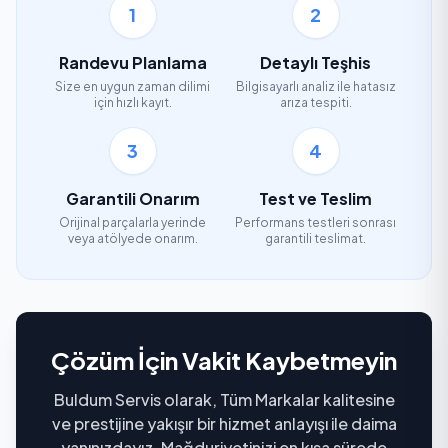
1
2
Randevu Planlama
Detaylı Teşhis
Size en uygun zaman dilimi
Bilgisayarlı analiz ile hatasız
için hızlı kayıt.
arıza tespiti.
3
4
Garantili Onarım
Test ve Teslim
Orijinal parçalarla yerinde
Performans testleri sonrası
veya atölyede onarım.
garantili teslimat.
Çözüm İçin Vakit Kaybetmeyin
Buldum Servis olarak, Tüm Markalar kalitesine
ve prestijine yakışır bir hizmet anlayışı ile daima
yanınızdayız. Mağduriyetinizi en kısa sürede