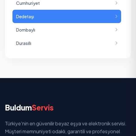
Cumhuriyet
Dedetaşı
Dombaylı
Durasıllı
Eminbey
Eskicami
Fatih
Gaffar Okkan
Buldum
Servis
Hacıbektaşlı
Türkiye'nin en güvenilir beyaz eşya ve elektronik servisi.
Keli
Müşteri memnuniyeti odaklı, garantili ve profesyonel