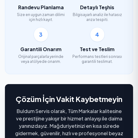
Randevu Planlama
Detaylı Teşhis
Size en uygun zaman dilimi
Bilgisayarlı analiz ile hatasız
için hızlı kayıt.
arıza tespiti.
3
4
Garantili Onarım
Test ve Teslim
Orijinal parçalarla yerinde
Performans testleri sonrası
veya atölyede onarım.
garantili teslimat.
Çözüm İçin Vakit Kaybetmeyin
Buldum Servis olarak, Tüm Markalar kalitesine
ve prestijine yakışır bir hizmet anlayışı ile daima
yanınızdayız. Mağduriyetinizi en kısa sürede
gidermek, güvenilir, hızlı ve profesyonel beyaz