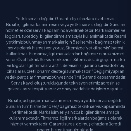
Yetkili servis değildir. Garanti dışı cihazlara özel servis.
Bu site, ilgili markaların resmi veya yetkili servisi değildir. Sunulan
hizmetler özel servis kapsamında verilmektedir. Marka isimleri ve
logoları, tüketiciyi bilgilendirme amacıyla kullanılmaktadır.Resmi
yetkimiz bulunmayan markalar için özel servis / bağımsız teknik
servis olarak hizmet veriyoruz. Sitemizde 'yetkili servis' ibaresi
kullanılmaz. Firmamız, ilgili markalardan bağımsız olarak hizmet
veren Özel Teknik Servis merkezidir. Sitemizde adı geçen marka
ve logolar ilgili firmalara aittir. Servisimiz, garanti süresi dolmuş
cihazlara ücretli onarım desteği sunmaktadır." Değişimi yapılan
yedek parçalar firmamız bünyesinde 1 Yıl Garanti kapsamındadır.
Servis kaydı oluşturulduğunda teknisyenlerimiz adresinize
gelerek arıza tespiti yapar ve onayınız dahilinde işlem başlatılır.
Bu site, adı geçen markaların resmi veya yetkili servisi değildir.
Sunulan tüm hizmetler özel / bağımsız teknik servis kapsamında
verilmektedir. Marka isimleri yalnızca bilgilendirme amaçlı
kullanılmaktadır. Firmamız, ilgili markalardan bağımsız olarak
hizmet vermektedir. Garanti süresi dolmuş cihazlara ücretli
onarım hizmeti sunulmaktadır.