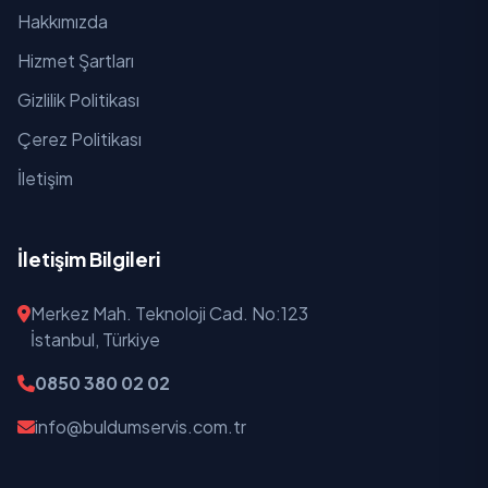
Hakkımızda
Yedi Eylül
Hizmet Şartları
Yeni
Gizlilik Politikası
Çerez Politikası
Yılmaz
İletişim
Zafer
İletişim Bilgileri
Merkez Mah. Teknoloji Cad. No:123
İstanbul, Türkiye
0850 380 02 02
info@buldumservis.com.tr