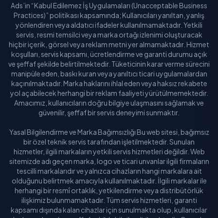
Ads’in “Kabul Edilemez İş Uygulamaları (Unacceptable Business
Practices)” politikası kapsamında; Kullanıcıları yanıltan, yanlış
yönlendiren veya aldatıcı ifadeler kullanılmamaktadır. Yetkili
servis, resmi temsilci veya marka ortağı izlenimi oluşturacak
hiçbir içerik, görsel veya reklam metni yer almamaktadır. Hizmet
koşulları, servis kapsamı, ücretlendirme ve garanti durumu açık
ve şeffaf şekilde belirtilmektedir. Tüketicinin karar verme sürecini
manipüle eden, baskı kuran veya yanıltıcı ticari uygulamalardan
kaçınılmaktadır. Marka haklarını ihlal eden veya haksız rekabete
yol açabilecek herhangi bir reklam faaliyeti yürütülmemektedir.
Amacımız, kullanıcıların doğru bilgiye ulaşmasını sağlamak ve
güvenilir, şeffaf bir servis deneyimi sunmaktır.
Yasal Bilgilendirme ve Marka Bağımsızlığı Bu web sitesi, bağımsız
bir özel teknik servis tarafından işletilmektedir. Sunulan
hizmetler, ilgili markaların yetkili servis hizmetleri değildir. Web
sitemizde adı geçen marka, logo ve ticari unvanlar ilgili firmaların
tescilli markalarıdır ve yalnızca cihazların hangi markalara ait
olduğunu belirtmek amacıyla kullanılmaktadır. İlgili markalar ile
herhangi bir resmî ortaklık, yetkilendirme veya distribütörlük
ilişkimiz bulunmamaktadır. Tüm servis hizmetleri, garanti
kapsamı dışında kalan cihazlar için sunulmakta olup, kullanıcılar