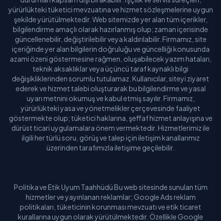
yürürlükteki tüketici mevzuatına ve hizmet sözleşmelerine uygun
şekilde yürütülmektedir. Web sitemizde yer alan tüm içerikler,
bilgilendirme amaçlı olarak hazırlanmış olup; zaman içerisinde
güncellenebilir, değiştirilebilir veya kaldırılabilir. Firmamız, site
içeriğinde yer alan bilgilerin doğruluğu ve güncelliği konusunda
azami özeni göstermesine rağmen, oluşabilecek yazım hataları,
teknik aksaklıklar veya üçüncü taraf kaynaklı bilgi
değişikliklerinden sorumlu tutulamaz. Kullanıcılar, siteyi ziyaret
ederek ve hizmet talebi oluşturarak bu bilgilendirme ve yasal
uyarı metnini okumuş ve kabul etmiş sayılır. Firmamız,
yürürlükteki yasa ve yönetmelikler çerçevesinde faaliyet
göstermekte olup; tüketici haklarına, şeffaf hizmet anlayışına ve
dürüst ticari uygulamalara önem vermektedir. Hizmetlerimiz ile
ilgili her türlü soru, görüş ve talep için iletişim kanallarımız
üzerinden tarafımızla iletişime geçilebilir.
Politika ve Etik Uyum Taahhüdü Bu web sitesinde sunulan tüm
hizmetler ve yayınlanan reklamlar; Google Ads reklam
politikaları, tüketicinin korunması mevzuatı ve etik ticaret
kurallarına uygun olarak yürütülmektedir. Özellikle Google