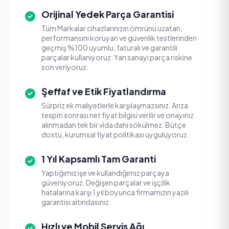
Orijinal Yedek Parça Garantisi
Tüm Markalar cihazlarınızın ömrünü uzatan,
performansını koruyan ve güvenlik testlerinden
geçmiş %100 uyumlu, faturalı ve garantili
parçalar kullanıyoruz. Yan sanayi parça riskine
son veriyoruz.
Şeffaf ve Etik Fiyatlandırma
Sürpriz ek maliyetlerle karşılaşmazsınız. Arıza
tespiti sonrası net fiyat bilgisi verilir ve onayınız
alınmadan tek bir vida dahi sökülmez. Bütçe
dostu, kurumsal fiyat politikası uyguluyoruz.
1 Yıl Kapsamlı Tam Garanti
Yaptığımız işe ve kullandığımız parçaya
güveniyoruz. Değişen parçalar ve işçilik
hatalarına karşı 1 yıl boyunca firmamızın yazılı
garantisi altındasınız.
Hızlı ve Mobil Servis Ağı