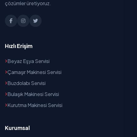
Kırveli
çözümler üretiyoruz.
Kurtuluş
Mithatpaşa
Namık Kemal
Hızlı Erişim
Poyrazdamları
Beyaz Eşya Servisi
Sağlık
Çamaşır Makinesi Servisi
Sart
Buzdolabı Servisi
Bulaşık Makinesi Servisi
Şehitler
Kurutma Makinesi Servisi
Seyrantepe
Taytan
Kurumsal
Yağbasan