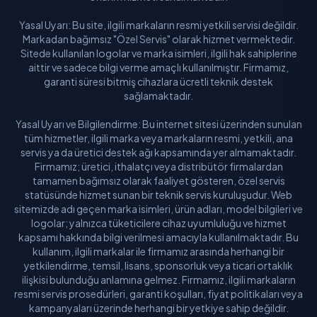
Yasal Uyarı: Bu site, ilgili markaların resmi yetkili servisi değildir.
Markadan bağımsız "Özel Servis" olarak hizmet vermektedir.
Sitede kullanılan logolar ve marka isimleri, ilgili hak sahiplerine
aittir ve sadece bilgi verme amaçlı kullanılmıştır. Firmamız,
garanti süresi bitmiş cihazlara ücretli teknik destek
sağlamaktadır.
Yasal Uyarı ve Bilgilendirme: Bu internet sitesi üzerinden sunulan
tüm hizmetler, ilgili marka veya markaların resmi, yetkili, ana
servis ya da üretici destek ağı kapsamında yer almamaktadır.
Firmamız; üretici, ithalatçı veya distribütör firmalardan
tamamen bağımsız olarak faaliyet gösteren, özel servis
statüsünde hizmet sunan bir teknik servis kuruluşudur. Web
sitemizde adı geçen marka isimleri, ürün adları, model bilgileri ve
logolar; yalnızca tüketicilere cihaz uyumluluğu ve hizmet
kapsamı hakkında bilgi verilmesi amacıyla kullanılmaktadır. Bu
kullanım, ilgili markalar ile firmamız arasında herhangi bir
yetkilendirme, temsil, lisans, sponsorluk veya ticari ortaklık
ilişkisi bulunduğu anlamına gelmez. Firmamız, ilgili markaların
resmi servis prosedürleri, garanti koşulları, fiyat politikaları veya
kampanyaları üzerinde herhangi bir yetkiye sahip değildir.