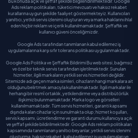
bu konuda açık ve şeffaf şekilde bilgilendirilmektedir. Google
Ads reklam politikaları, tüketici mevzuatı ve haksız rekabet
kurallarına uygun şekilde faaliyet göstermekteyiz. Kullanıcıları
yanıltıcı, yetkili servis izlenimi oluşturan veya marka haklarını ihlal
eden hiçbir reklam ve içerik kullanılmamaktadır. Şeffaflık ve
kullanıcı güveni önceliğimizdir.
Google Ads tarafından tanımlanan kabul edilemez iş
uygulamalarına karşı sıfır tolerans politikası uygulanmaktadır.
Google Ads Politika ve Şeffaflık Bildirimi Bu web sitesi, bağımsız
ve özel bir teknik servis tarafından işletilmektedir. Sunulan
hizmetler, ilgili markaların yetkili servis hizmetleri değildir.
Sitemizde adı geçen marka isimleri, cihazların hangi markalara ait
olduğunu belirtmek amacıyla kullanılmaktadır. İlgili markalar ile
herhangi bir resmî ortaklık, yetkilendirme veya distribütörlük
ilişkimiz bulunmamaktadır. Marka logo ve görselleri
kullanılmamaktadır. Tüm servis hizmetleri, garanti kapsamı
dışında kalan cihazlar için sunulmakta olup; hizmet koşulları,
servis kapsamı, ücretlendirme ve garanti durumu kullanıcıya açık
ve şeffaf şekilde bildirilmektedir. Google Ads reklam politikaları
kapsamında tanımlanan yanıltıcı beyanlar, yetkili servis izlenimi
oluşturma, haksız rekabet, kabul edilemez iş uygulamaları ve