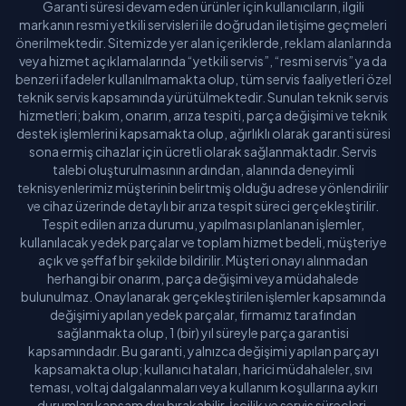
Garanti süresi devam eden ürünler için kullanıcıların, ilgili
markanın resmi yetkili servisleri ile doğrudan iletişime geçmeleri
önerilmektedir. Sitemizde yer alan içeriklerde, reklam alanlarında
veya hizmet açıklamalarında “yetkili servis”, “resmi servis” ya da
benzeri ifadeler kullanılmamakta olup, tüm servis faaliyetleri özel
teknik servis kapsamında yürütülmektedir. Sunulan teknik servis
hizmetleri; bakım, onarım, arıza tespiti, parça değişimi ve teknik
destek işlemlerini kapsamakta olup, ağırlıklı olarak garanti süresi
sona ermiş cihazlar için ücretli olarak sağlanmaktadır. Servis
talebi oluşturulmasının ardından, alanında deneyimli
teknisyenlerimiz müşterinin belirtmiş olduğu adrese yönlendirilir
ve cihaz üzerinde detaylı bir arıza tespit süreci gerçekleştirilir.
Tespit edilen arıza durumu, yapılması planlanan işlemler,
kullanılacak yedek parçalar ve toplam hizmet bedeli, müşteriye
açık ve şeffaf bir şekilde bildirilir. Müşteri onayı alınmadan
herhangi bir onarım, parça değişimi veya müdahalede
bulunulmaz. Onaylanarak gerçekleştirilen işlemler kapsamında
değişimi yapılan yedek parçalar, firmamız tarafından
sağlanmakta olup, 1 (bir) yıl süreyle parça garantisi
kapsamındadır. Bu garanti, yalnızca değişimi yapılan parçayı
kapsamakta olup; kullanıcı hataları, harici müdahaleler, sıvı
teması, voltaj dalgalanmaları veya kullanım koşullarına aykırı
durumları kapsam dışı bırakabilir. İşçilik ve servis süreçleri,