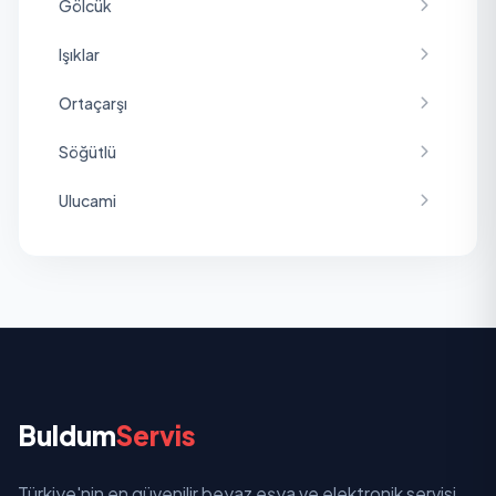
Gölcük
Işıklar
Ortaçarşı
Söğütlü
Ulucami
Yeni
Yunus Emre
Buldum
Servis
Türkiye'nin en güvenilir beyaz eşya ve elektronik servisi.