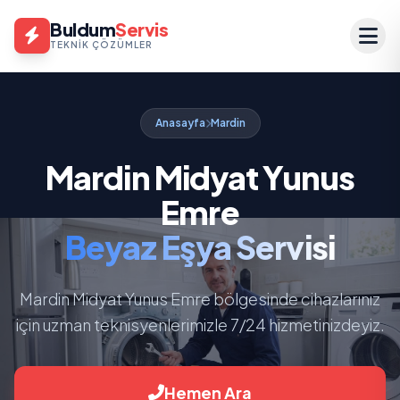
Buldum
Servis
TEKNIK ÇÖZÜMLER
Anasayfa
Mardin
Mardin Midyat Yunus
Emre
Beyaz Eşya Servisi
Mardin Midyat Yunus Emre bölgesinde cihazlarınız
için uzman teknisyenlerimizle 7/24 hizmetinizdeyiz.
Hemen Ara