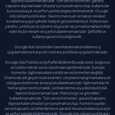
ilişkimiz bulunmamaktadır. Tüm servis hizmetleri, garanti
kapsamı dışında kalan cihazlar için sunulmakta olup, kullanıcılar
bu konuda açık ve şeffaf şekilde bilgilendirilmektedir. Google
Ads reklam politikaları, tüketici mevzuatı ve haksız rekabet
kurallarına uygun şekilde faaliyet göstermekteyiz. Kullanıcıları
yanıltıcı, yetkili servis izlenimi oluşturan veya marka haklarını ihlal
eden hiçbir reklam ve içerik kullanılmamaktadır. Şeffaflık ve
kullanıcı güveni önceliğimizdir.
Google Ads tarafından tanımlanan kabul edilemez iş
uygulamalarına karşı sıfır tolerans politikası uygulanmaktadır.
Google Ads Politika ve Şeffaflık Bildirimi Bu web sitesi, bağımsız
ve özel bir teknik servis tarafından işletilmektedir. Sunulan
hizmetler, ilgili markaların yetkili servis hizmetleri değildir.
Sitemizde adı geçen marka isimleri, cihazların hangi markalara ait
olduğunu belirtmek amacıyla kullanılmaktadır. İlgili markalar ile
herhangi bir resmî ortaklık, yetkilendirme veya distribütörlük
ilişkimiz bulunmamaktadır. Marka logo ve görselleri
kullanılmamaktadır. Tüm servis hizmetleri, garanti kapsamı
dışında kalan cihazlar için sunulmakta olup; hizmet koşulları,
servis kapsamı, ücretlendirme ve garanti durumu kullanıcıya açık
ve şeffaf şekilde bildirilmektedir. Google Ads reklam politikaları