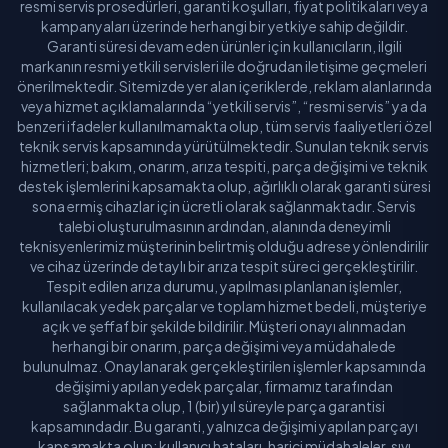
resmi servis prosedürleri, garanti koşulları, fiyat politikaları veya
kampanyaları üzerinde herhangi bir yetkiye sahip değildir.
Garanti süresi devam eden ürünler için kullanıcıların, ilgili
markanın resmi yetkili servisleri ile doğrudan iletişime geçmeleri
önerilmektedir. Sitemizde yer alan içeriklerde, reklam alanlarında
veya hizmet açıklamalarında “yetkili servis”, “resmi servis” ya da
benzeri ifadeler kullanılmamakta olup, tüm servis faaliyetleri özel
teknik servis kapsamında yürütülmektedir. Sunulan teknik servis
hizmetleri; bakım, onarım, arıza tespiti, parça değişimi ve teknik
destek işlemlerini kapsamakta olup, ağırlıklı olarak garanti süresi
sona ermiş cihazlar için ücretli olarak sağlanmaktadır. Servis
talebi oluşturulmasının ardından, alanında deneyimli
teknisyenlerimiz müşterinin belirtmiş olduğu adrese yönlendirilir
ve cihaz üzerinde detaylı bir arıza tespit süreci gerçekleştirilir.
Tespit edilen arıza durumu, yapılması planlanan işlemler,
kullanılacak yedek parçalar ve toplam hizmet bedeli, müşteriye
açık ve şeffaf bir şekilde bildirilir. Müşteri onayı alınmadan
herhangi bir onarım, parça değişimi veya müdahalede
bulunulmaz. Onaylanarak gerçekleştirilen işlemler kapsamında
değişimi yapılan yedek parçalar, firmamız tarafından
sağlanmakta olup, 1 (bir) yıl süreyle parça garantisi
kapsamındadır. Bu garanti, yalnızca değişimi yapılan parçayı
kapsamakta olup; kullanıcı hataları, harici müdahaleler, sıvı