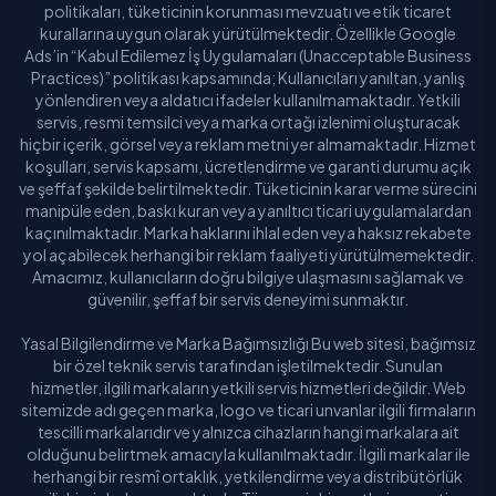
politikaları, tüketicinin korunması mevzuatı ve etik ticaret
kurallarına uygun olarak yürütülmektedir. Özellikle Google
Ads’in “Kabul Edilemez İş Uygulamaları (Unacceptable Business
Practices)” politikası kapsamında; Kullanıcıları yanıltan, yanlış
yönlendiren veya aldatıcı ifadeler kullanılmamaktadır. Yetkili
servis, resmi temsilci veya marka ortağı izlenimi oluşturacak
hiçbir içerik, görsel veya reklam metni yer almamaktadır. Hizmet
koşulları, servis kapsamı, ücretlendirme ve garanti durumu açık
ve şeffaf şekilde belirtilmektedir. Tüketicinin karar verme sürecini
manipüle eden, baskı kuran veya yanıltıcı ticari uygulamalardan
kaçınılmaktadır. Marka haklarını ihlal eden veya haksız rekabete
yol açabilecek herhangi bir reklam faaliyeti yürütülmemektedir.
Amacımız, kullanıcıların doğru bilgiye ulaşmasını sağlamak ve
güvenilir, şeffaf bir servis deneyimi sunmaktır.
Yasal Bilgilendirme ve Marka Bağımsızlığı Bu web sitesi, bağımsız
bir özel teknik servis tarafından işletilmektedir. Sunulan
hizmetler, ilgili markaların yetkili servis hizmetleri değildir. Web
sitemizde adı geçen marka, logo ve ticari unvanlar ilgili firmaların
tescilli markalarıdır ve yalnızca cihazların hangi markalara ait
olduğunu belirtmek amacıyla kullanılmaktadır. İlgili markalar ile
herhangi bir resmî ortaklık, yetkilendirme veya distribütörlük