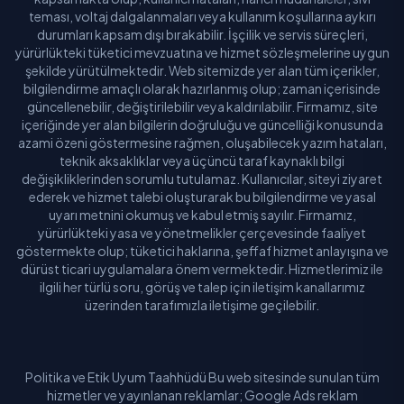
teması, voltaj dalgalanmaları veya kullanım koşullarına aykırı
durumları kapsam dışı bırakabilir. İşçilik ve servis süreçleri,
yürürlükteki tüketici mevzuatına ve hizmet sözleşmelerine uygun
şekilde yürütülmektedir. Web sitemizde yer alan tüm içerikler,
bilgilendirme amaçlı olarak hazırlanmış olup; zaman içerisinde
güncellenebilir, değiştirilebilir veya kaldırılabilir. Firmamız, site
içeriğinde yer alan bilgilerin doğruluğu ve güncelliği konusunda
azami özeni göstermesine rağmen, oluşabilecek yazım hataları,
teknik aksaklıklar veya üçüncü taraf kaynaklı bilgi
değişikliklerinden sorumlu tutulamaz. Kullanıcılar, siteyi ziyaret
ederek ve hizmet talebi oluşturarak bu bilgilendirme ve yasal
uyarı metnini okumuş ve kabul etmiş sayılır. Firmamız,
yürürlükteki yasa ve yönetmelikler çerçevesinde faaliyet
göstermekte olup; tüketici haklarına, şeffaf hizmet anlayışına ve
dürüst ticari uygulamalara önem vermektedir. Hizmetlerimiz ile
ilgili her türlü soru, görüş ve talep için iletişim kanallarımız
üzerinden tarafımızla iletişime geçilebilir.
Politika ve Etik Uyum Taahhüdü Bu web sitesinde sunulan tüm
hizmetler ve yayınlanan reklamlar; Google Ads reklam