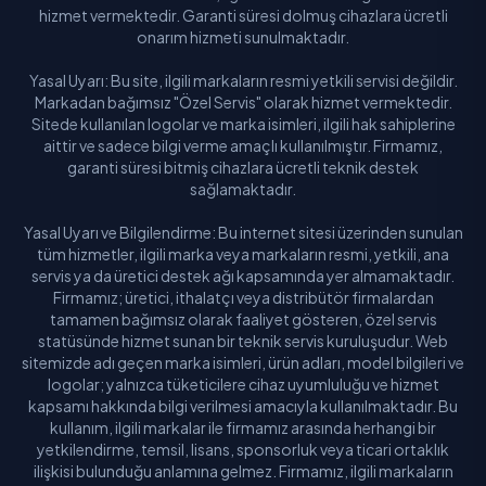
hizmet vermektedir. Garanti süresi dolmuş cihazlara ücretli
onarım hizmeti sunulmaktadır.
Yasal Uyarı: Bu site, ilgili markaların resmi yetkili servisi değildir.
Markadan bağımsız "Özel Servis" olarak hizmet vermektedir.
Sitede kullanılan logolar ve marka isimleri, ilgili hak sahiplerine
aittir ve sadece bilgi verme amaçlı kullanılmıştır. Firmamız,
garanti süresi bitmiş cihazlara ücretli teknik destek
sağlamaktadır.
Yasal Uyarı ve Bilgilendirme: Bu internet sitesi üzerinden sunulan
tüm hizmetler, ilgili marka veya markaların resmi, yetkili, ana
servis ya da üretici destek ağı kapsamında yer almamaktadır.
Firmamız; üretici, ithalatçı veya distribütör firmalardan
tamamen bağımsız olarak faaliyet gösteren, özel servis
statüsünde hizmet sunan bir teknik servis kuruluşudur. Web
sitemizde adı geçen marka isimleri, ürün adları, model bilgileri ve
logolar; yalnızca tüketicilere cihaz uyumluluğu ve hizmet
kapsamı hakkında bilgi verilmesi amacıyla kullanılmaktadır. Bu
kullanım, ilgili markalar ile firmamız arasında herhangi bir
yetkilendirme, temsil, lisans, sponsorluk veya ticari ortaklık
ilişkisi bulunduğu anlamına gelmez. Firmamız, ilgili markaların