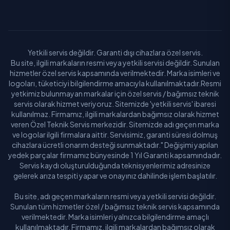
Yetkili servis değildir. Garanti dışı cihazlara özel servis.
Bu site, ilgili markaların resmi veya yetkili servisi değildir. Sunulan
hizmetler özel servis kapsamında verilmektedir. Marka isimleri ve
logoları, tüketiciyi bilgilendirme amacıyla kullanılmaktadır.Resmi
yetkimiz bulunmayan markalar için özel servis / bağımsız teknik
servis olarak hizmet veriyoruz. Sitemizde 'yetkili servis' ibaresi
kullanılmaz. Firmamız, ilgili markalardan bağımsız olarak hizmet
veren Özel Teknik Servis merkezidir. Sitemizde adı geçen marka
ve logolar ilgili firmalara aittir. Servisimiz, garanti süresi dolmuş
cihazlara ücretli onarım desteği sunmaktadır." Değişimi yapılan
yedek parçalar firmamız bünyesinde 1 Yıl Garanti kapsamındadır.
Servis kaydı oluşturulduğunda teknisyenlerimiz adresinize
gelerek arıza tespiti yapar ve onayınız dahilinde işlem başlatılır.
Bu site, adı geçen markaların resmi veya yetkili servisi değildir.
Sunulan tüm hizmetler özel / bağımsız teknik servis kapsamında
verilmektedir. Marka isimleri yalnızca bilgilendirme amaçlı
kullanılmaktadır. Firmamız, ilgili markalardan bağımsız olarak