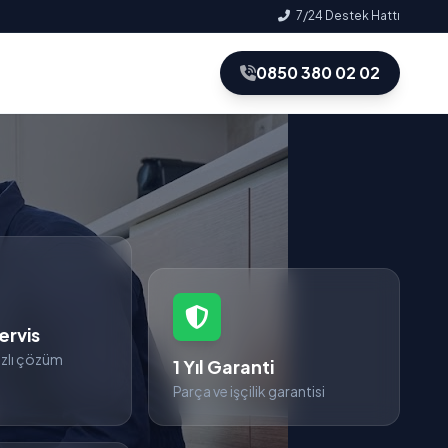
7/24 Destek Hattı
0850 380 02 02
ervis
zlı çözüm
1 Yıl Garanti
Parça ve işçilik garantisi