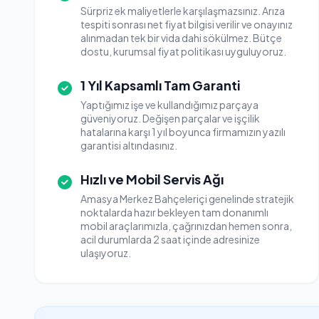
Sürpriz ek maliyetlerle karşılaşmazsınız. Arıza
tespiti sonrası net fiyat bilgisi verilir ve onayınız
alınmadan tek bir vida dahi sökülmez. Bütçe
dostu, kurumsal fiyat politikası uyguluyoruz.
1 Yıl Kapsamlı Tam Garanti
Yaptığımız işe ve kullandığımız parçaya
güveniyoruz. Değişen parçalar ve işçilik
hatalarına karşı 1 yıl boyunca firmamızın yazılı
garantisi altındasınız.
Hızlı ve Mobil Servis Ağı
Amasya Merkez Bahçeleriçi genelinde stratejik
noktalarda hazır bekleyen tam donanımlı
mobil araçlarımızla, çağrınızdan hemen sonra,
acil durumlarda 2 saat içinde adresinize
ulaşıyoruz.