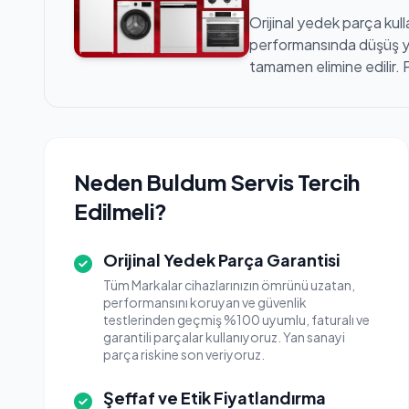
Orijinal yedek parça kull
performansında düşüş yaş
tamamen elimine edilir. 
Neden Buldum Servis Tercih
Edilmeli?
Orijinal Yedek Parça Garantisi
Tüm Markalar cihazlarınızın ömrünü uzatan,
performansını koruyan ve güvenlik
testlerinden geçmiş %100 uyumlu, faturalı ve
garantili parçalar kullanıyoruz. Yan sanayi
parça riskine son veriyoruz.
Şeffaf ve Etik Fiyatlandırma