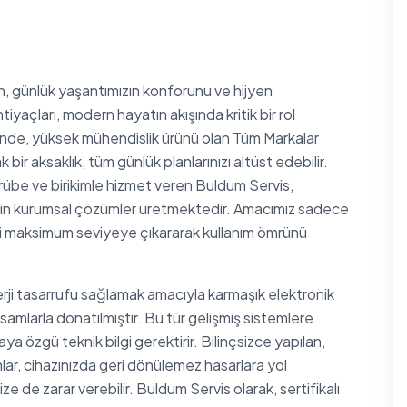
an, günlük yaşantımızın konforunu ve hijyen
tiyaçları, modern hayatın akışında kritik bir rol
de, yüksek mühendislik ürünü olan Tüm Markalar
ir aksaklık, tüm günlük planlarınızı altüst edebilir.
crübe ve birikimle hizmet veren Buldum Servis,
 için kurumsal çözümler üretmektedir. Amacımız sadece
iğini maksimum seviyeye çıkararak kullanım ömrünü
rji tasarrufu sağlamak amacıyla karmaşık elektronik
samlarla donatılmıştır. Bu tür gelişmiş sistemlere
a özgü teknik bilgi gerektirir. Bilinçsizce yapılan,
r, cihazınızda geri dönülemez hasarlara yol
ze de zarar verebilir. Buldum Servis olarak, sertifikalı