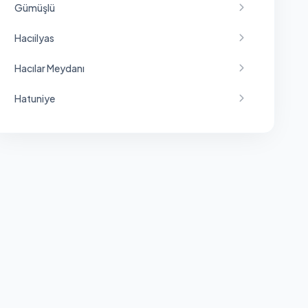
Gümüşlü
Hacıilyas
Hacılar Meydanı
Hatuniye
İbret
İstiklal
Karasenir
Kirazlıdere
Koçak
Kurşunlu