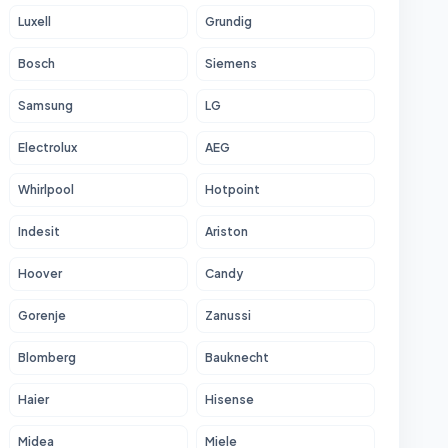
Luxell
Grundig
Bosch
Siemens
Samsung
LG
Electrolux
AEG
Whirlpool
Hotpoint
Indesit
Ariston
Hoover
Candy
Gorenje
Zanussi
Blomberg
Bauknecht
Haier
Hisense
Midea
Miele