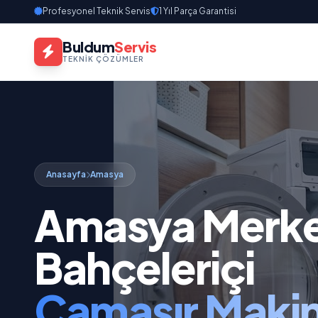
Profesyonel Teknik Servis
1 Yıl Parça Garantisi
Buldum
Servis
TEKNIK ÇÖZÜMLER
Anasayfa
Amasya
Amasya Merk
Bahçeleriçi
Çamaşır Makine