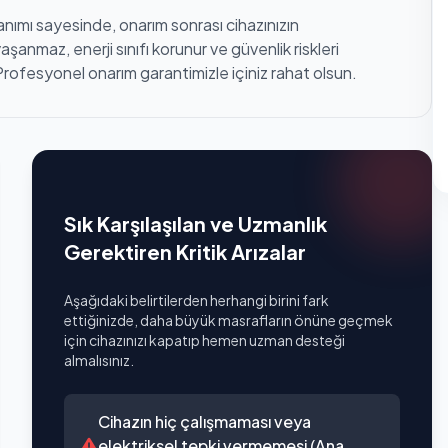
anımı sayesinde, onarım sonrası cihazınızın
anmaz, enerji sınıfı korunur ve güvenlik riskleri
Profesyonel onarım garantimizle içiniz rahat olsun.
Sık Karşılaşılan ve Uzmanlık
Gerektiren Kritik Arızalar
Aşağıdaki belirtilerden herhangi birini fark
ettiğinizde, daha büyük masrafların önüne geçmek
için cihazınızı kapatıp hemen uzman desteği
almalısınız.
Cihazın hiç çalışmaması veya
elektriksel tepki vermemesi (Ana