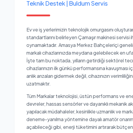
Teknik Destek | Buldum Servis
Ev ve iş yerlerimizin teknolojik omurgasını oluştur
standartlarını belirleyen Çamaşır makinesi servisi ih
oynamaktadır. Amasya Merkez Bahçeleriçi genelin
markalı cihazlarınızda meydana gelebilecek en ufak b
İşte tam bu noktada, yılların getirdiği sektörel te
cihazlarınızın ilk günkü performansına kavuşması
anlık arızaları gidermek değil, cihazınızın verimlil
uzatmaktır.
Tüm Markalar teknolojisi, üstün performans ve ene
devreler, hassas sensörler ve dayanıklı mekanik ak
yapılacak müdahaleler, kesinlikle uzmanlık ve markay
deneme-yanılma yöntemine dayalı amatör onarımla
açabileceği gibi, enerji tüketimini artırarak bütçeni