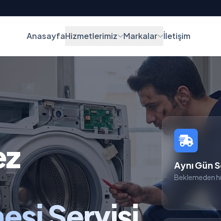
Anasayfa
Hizmetlerimiz
Markalar
İletişim
ez
Aynı Gün S
Beklemeden hı
si Servisi