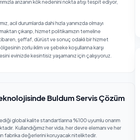
ımızla arızanın kök nedenini nokta atışı tespit ediyor,
mız, acil durumlarda dahi hızla yanınızda olmayı
maktan çıkarıp, hizmet politikamızın temeline
tibaren, şeffaf, dürüst ve sonuç odaklı bir hizmet
gesinin zorlu iklim ve şebeke koşullarına karşı
tesini evinizde kesintisiz yaşamanız için çalışıyoruz.
eknolojisinde Buldum Servis Çözüm
lediği global kalite standartlarına %100 uyumlu onarım
tadır. Kullandığımız her vida, her devre elemanı ve her
n fabrika değerlerini koruyacak niteliktedir.