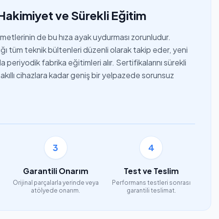
Hakimiyet ve Sürekli Eğitim
izmetlerinin de bu hıza ayak uydurması zorunludur.
ı tüm teknik bültenleri düzenli olarak takip eder, yeni
periyodik fabrika eğitimleri alır. Sertifikalarını sürekli
akıllı cihazlara kadar geniş bir yelpazede sorunsuz
3
4
Garantili Onarım
Test ve Teslim
Orijinal parçalarla yerinde veya
Performans testleri sonrası
atölyede onarım.
garantili teslimat.