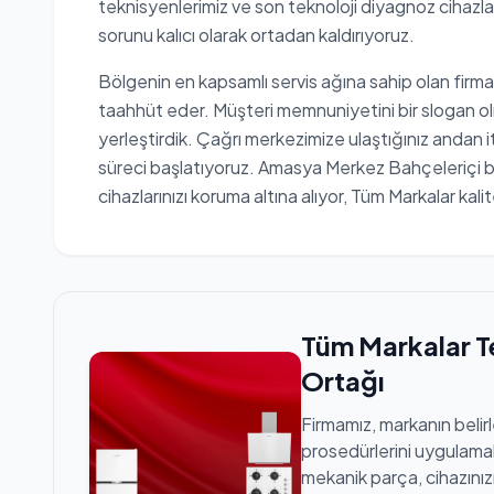
teknisyenlerimiz ve son teknoloji diyagnoz cihazlar
sorunu kalıcı olarak ortadan kaldırıyoruz.
Bölgenin en kapsamlı servis ağına sahip olan firma
taahhüt eder. Müşteri memnuniyetini bir slogan ol
yerleştirdik. Çağrı merkezimize ulaştığınız andan i
süreci başlatıyoruz. Amasya Merkez Bahçeleriçi böl
cihazlarınızı koruma altına alıyor, Tüm Markalar kali
Tüm Markalar T
Ortağı
Firmamız, markanın belir
prosedürlerini uygulamak
mekanik parça, cihazınızı