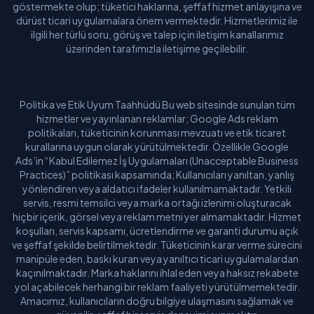
göstermekte olup; tüketici haklarına, şeffaf hizmet anlayışına ve
dürüst ticari uygulamalara önem vermektedir. Hizmetlerimiz ile
ilgili her türlü soru, görüş ve talep için iletişim kanallarımız
üzerinden tarafımızla iletişime geçilebilir.
Politika ve Etik Uyum Taahhüdü Bu web sitesinde sunulan tüm
hizmetler ve yayınlanan reklamlar; Google Ads reklam
politikaları, tüketicinin korunması mevzuatı ve etik ticaret
kurallarına uygun olarak yürütülmektedir. Özellikle Google
Ads’in “Kabul Edilemez İş Uygulamaları (Unacceptable Business
Practices)” politikası kapsamında; Kullanıcıları yanıltan, yanlış
yönlendiren veya aldatıcı ifadeler kullanılmamaktadır. Yetkili
servis, resmi temsilci veya marka ortağı izlenimi oluşturacak
hiçbir içerik, görsel veya reklam metni yer almamaktadır. Hizmet
koşulları, servis kapsamı, ücretlendirme ve garanti durumu açık
ve şeffaf şekilde belirtilmektedir. Tüketicinin karar verme sürecini
manipüle eden, baskı kuran veya yanıltıcı ticari uygulamalardan
kaçınılmaktadır. Marka haklarını ihlal eden veya haksız rekabete
yol açabilecek herhangi bir reklam faaliyeti yürütülmemektedir.
Amacımız, kullanıcıların doğru bilgiye ulaşmasını sağlamak ve