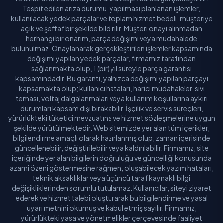
Tespit edilen arıza durumu, yapılması planlanan işlemler,
kullanılacak yedek parçalar ve toplam hizmet bedeli, müşteriye
açık ve şeffaf bir şekilde bildirilir. Müşteri onayı alınmadan
herhangi bir onarım, parça değişimi veya müdahalede
bulunulmaz. Onaylanarak gerçekleştirilen işlemler kapsamında
değişimi yapılan yedek parçalar, firmamız tarafından
sağlanmakta olup, 1 (bir) yıl süreyle parça garantisi
kapsamındadır. Bu garanti, yalnızca değişimi yapılan parçayı
kapsamakta olup; kullanıcı hataları, harici müdahaleler, sıvı
teması, voltaj dalgalanmaları veya kullanım koşullarına aykırı
durumları kapsam dışı bırakabilir. İşçilik ve servis süreçleri,
yürürlükteki tüketici mevzuatına ve hizmet sözleşmelerine uygun
şekilde yürütülmektedir. Web sitemizde yer alan tüm içerikler,
bilgilendirme amaçlı olarak hazırlanmış olup; zaman içerisinde
güncellenebilir, değiştirilebilir veya kaldırılabilir. Firmamız, site
içeriğinde yer alan bilgilerin doğruluğu ve güncelliği konusunda
azami özeni göstermesine rağmen, oluşabilecek yazım hataları,
teknik aksaklıklar veya üçüncü taraf kaynaklı bilgi
değişikliklerinden sorumlu tutulamaz. Kullanıcılar, siteyi ziyaret
ederek ve hizmet talebi oluşturarak bu bilgilendirme ve yasal
uyarı metnini okumuş ve kabul etmiş sayılır. Firmamız,
yürürlükteki yasa ve yönetmelikler çerçevesinde faaliyet