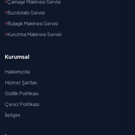
Çamaşır Makinesi Servisi
Hüseyin Gazi
Buzdolabı Servisi
Bulaşık Makinesi Servisi
Karacaören
Kurutma Makinesi Servisi
Karapınar
Karapürçek
Kurumsal
Kavaklı
Hakkımızda
Necati Bey
Hizmet Şartları
Örnek
Gizlilik Politikası
Çerez Politikası
Peyçenek
İletişim
Sakarya
Seyfi Demirsoy