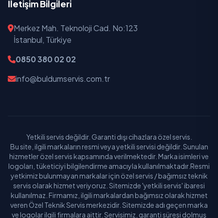
İletişim Bilgileri
Siteler
Merkez Mah. Teknoloji Cad. No:123
Solfasol
İstanbul, Türkiye
Tatlar
0850 380 02 02
info@buldumservis.com.tr
Ulubey
Yıldırım Beyazıt
Yıldıztepe
Yetkili servis değildir. Garanti dışı cihazlara özel servis.
Yunus Emre
Bu site, ilgili markaların resmi veya yetkili servisi değildir. Sunulan
hizmetler özel servis kapsamında verilmektedir. Marka isimleri ve
Ziraat
logoları, tüketiciyi bilgilendirme amacıyla kullanılmaktadır.Resmi
yetkimiz bulunmayan markalar için özel servis / bağımsız teknik
Zübeyde Hanım
servis olarak hizmet veriyoruz. Sitemizde 'yetkili servis' ibaresi
kullanılmaz. Firmamız, ilgili markalardan bağımsız olarak hizmet
veren Özel Teknik Servis merkezidir. Sitemizde adı geçen marka
ve logolar ilgili firmalara aittir. Servisimiz, garanti süresi dolmuş