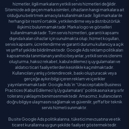
hizmetler, ilgili markaların yetkili servis hizmetleri değildir.
Sitemizde adı geçen marka isimleri, cihazların hangi markalara ait
olduğunu belirtmek amacıyla kullanılmaktadır. İlgili markalar ile
herhangi bir resmî ortaklık, yetkilendirme veya distribütörlük
ilişkimiz bulunmamaktadır. Marka logo ve görselleri
kullanılmamaktadır. Tüm servis hizmetleri, garanti kapsamı
dışında kalan cihazlar için sunulmakta olup; hizmet koşulları,
servis kapsamı, ücretlendirme ve garanti durumu kullanıcıya açık
ve şeffaf şekilde bildirilmektedir. Google Ads reklam politikaları
kapsamında tanımlanan yanıltıcı beyanlar, yetkili servis izlenimi
oluşturma, haksız rekabet, kabul edilemez iş uygulamaları ve
aldatıcı ticari faaliyetlerden kesinlikle kaçınılmaktadır.
Kullanıcıları yanlış yönlendirecek, baskı oluşturacak veya
gerçeğe aykırı bilgi içeren reklam ve içerikler
yayınlanmamaktadır. Google Ads’in “Unacceptable Business
Practices (Kabul Edilemez İş Uygulamaları)” politikasına karşı sıfır
tolerans yaklaşımı benimsenmektedir. Amacımız, kullanıcıların
doğru bilgiye ulaşmasını sağlamak ve güvenilir, şeffaf bir teknik
servis hizmeti sunmaktır.
Bu site Google Ads politikalarına, tüketici mevzuatına ve etik
ticaret kurallarına uygun şekilde faaliyet göstermektedir.