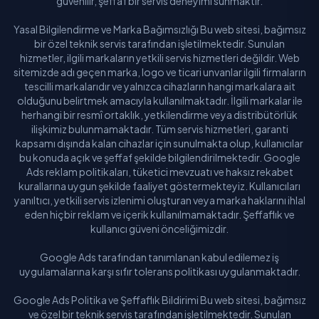
güvenilir, şeffaf bir servis deneyimi sunmaktır.
Yasal Bilgilendirme ve Marka Bağımsızlığı Bu web sitesi, bağımsız
bir özel teknik servis tarafından işletilmektedir. Sunulan
hizmetler, ilgili markaların yetkili servis hizmetleri değildir. Web
sitemizde adı geçen marka, logo ve ticari unvanlar ilgili firmaların
tescilli markalarıdır ve yalnızca cihazların hangi markalara ait
olduğunu belirtmek amacıyla kullanılmaktadır. İlgili markalar ile
herhangi bir resmî ortaklık, yetkilendirme veya distribütörlük
ilişkimiz bulunmamaktadır. Tüm servis hizmetleri, garanti
kapsamı dışında kalan cihazlar için sunulmakta olup, kullanıcılar
bu konuda açık ve şeffaf şekilde bilgilendirilmektedir. Google
Ads reklam politikaları, tüketici mevzuatı ve haksız rekabet
kurallarına uygun şekilde faaliyet göstermekteyiz. Kullanıcıları
yanıltıcı, yetkili servis izlenimi oluşturan veya marka haklarını ihlal
eden hiçbir reklam ve içerik kullanılmamaktadır. Şeffaflık ve
kullanıcı güveni önceliğimizdir.
Google Ads tarafından tanımlanan kabul edilemez iş
uygulamalarına karşı sıfır tolerans politikası uygulanmaktadır.
Google Ads Politika ve Şeffaflık Bildirimi Bu web sitesi, bağımsız
ve özel bir teknik servis tarafından işletilmektedir. Sunulan