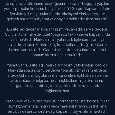
cihazlara ücretli onarım desteği sunmaktadır." Değişimi yapılan
yedek parçalar firmamız bünyesinde 1 Yıl Garanti kapsamındadır.
Servis kaydı oluşturulduğunda teknisyenlerimiz adresinize
gelerek arıza tespiti yapar ve onayınız dahilinde işlem başlatılır.
Bu site, adı geçen markaların resmi veya yetkili servisi değildir.
Sunulan tüm hizmetler özel / bağımsız teknik servis kapsamında
verilmektedir. Marka isimleri yalnızca bilgilendirme amaçlı
kullanılmaktadır. Firmamız, ilgili markalardan bağımsız olarak
hizmet vermektedir. Garanti süresi dolmuş cihazlara ücretli
onarım hizmeti sunulmaktadır.
Yasal Uyarı: Bu site, ilgili markaların resmi yetkili servisi değildir.
Markadan bağımsız "Özel Servis" olarak hizmet vermektedir.
Sitede kullanılan logolar ve marka isimleri, ilgili hak sahiplerine
aittir ve sadece bilgi verme amaçlı kullanılmıştır. Firmamız,
garanti süresi bitmiş cihazlara ücretli teknik destek
sağlamaktadır.
Yasal Uyarı ve Bilgilendirme: Bu internet sitesi üzerinden sunulan
tüm hizmetler, ilgili marka veya markaların resmi, yetkili, ana
servis ya da üretici destek ağı kapsamında yer almamaktadır.