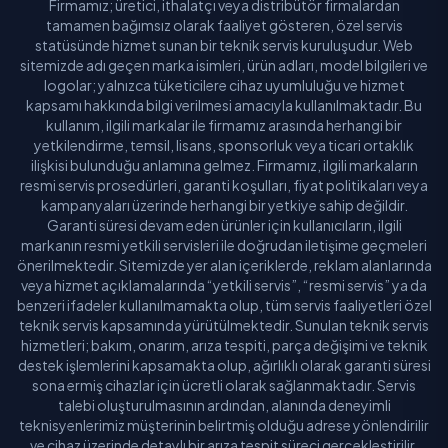
Firmamız; üretici, ithalatçı veya distribütör firmalardan
tamamen bağımsız olarak faaliyet gösteren, özel servis
statüsünde hizmet sunan bir teknik servis kuruluşudur. Web
sitemizde adı geçen marka isimleri, ürün adları, model bilgileri ve
logolar; yalnızca tüketicilere cihaz uyumluluğu ve hizmet
kapsamı hakkında bilgi verilmesi amacıyla kullanılmaktadır. Bu
kullanım, ilgili markalar ile firmamız arasında herhangi bir
yetkilendirme, temsil, lisans, sponsorluk veya ticari ortaklık
ilişkisi bulunduğu anlamına gelmez. Firmamız, ilgili markaların
resmi servis prosedürleri, garanti koşulları, fiyat politikaları veya
kampanyaları üzerinde herhangi bir yetkiye sahip değildir.
Garanti süresi devam eden ürünler için kullanıcıların, ilgili
markanın resmi yetkili servisleri ile doğrudan iletişime geçmeleri
önerilmektedir. Sitemizde yer alan içeriklerde, reklam alanlarında
veya hizmet açıklamalarında “yetkili servis”, “resmi servis” ya da
benzeri ifadeler kullanılmamakta olup, tüm servis faaliyetleri özel
teknik servis kapsamında yürütülmektedir. Sunulan teknik servis
hizmetleri; bakım, onarım, arıza tespiti, parça değişimi ve teknik
destek işlemlerini kapsamakta olup, ağırlıklı olarak garanti süresi
sona ermiş cihazlar için ücretli olarak sağlanmaktadır. Servis
talebi oluşturulmasının ardından, alanında deneyimli
teknisyenlerimiz müşterinin belirtmiş olduğu adrese yönlendirilir
ve cihaz üzerinde detaylı bir arıza tespit süreci gerçekleştirilir.