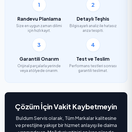
1
2
Randevu Planlama
Detaylı Teşhis
Size en uygun zaman dilimi
Bilgisayarlı analiz ile hatasız
için hızlı kayıt.
arıza tespiti.
3
4
Garantili Onarım
Test ve Teslim
Orijinal parçalarla yerinde
Performans testleri sonrası
veya atölyede onarım.
garantili teslimat.
Çözüm İçin Vakit Kaybetmeyin
Buldum Servis olarak, Tüm Markalar kalitesine
ve prestijine yakışır bir hizmet anlayışı ile daima