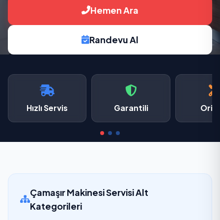
Hemen Ara
Randevu Al
Hızlı Servis
Garantili
Oriji
Çamaşır Makinesi Servisi Alt
Kategorileri