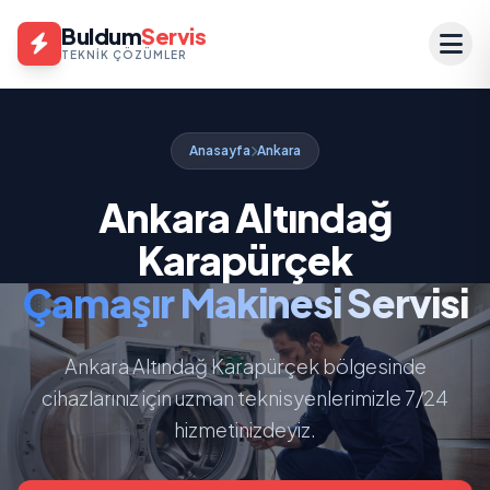
Buldum
Servis
TEKNIK ÇÖZÜMLER
Anasayfa
Ankara
Ankara Altındağ
Karapürçek
Çamaşır Makinesi Servisi
Ankara Altındağ Karapürçek bölgesinde
cihazlarınız için uzman teknisyenlerimizle 7/24
hizmetinizdeyiz.