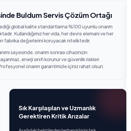
isinde Buldum Servis Çözüm Ortağı
lediği global kalite standartlarına %100 uyumlu onarım
tadır. Kullandığımız her vida, her devre elemanı ve her
n fabrika değerlerini koruyacak niteliktedir.
anımı sayesinde, onarım sonrası cihazınızın
anmaz, enerji sınıfı korunur ve güvenlik riskleri
Profesyonel onarım garantimizle içiniz rahat olsun.
Sık Karşılaşılan ve Uzmanlık
Gerektiren Kritik Arızalar
Aşağıdaki belirtilerden herhangi birini fark