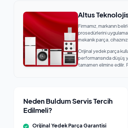
Altus Teknoloj
Firmamız, markanın belir
prosedürlerini uygulamak
mekanik parça, cihazınızı
Orijinal yedek parça kull
performansında düşüş yaş
tamamen elimine edilir. 
Neden Buldum Servis Tercih
Edilmeli?
Orijinal Yedek Parça Garantisi