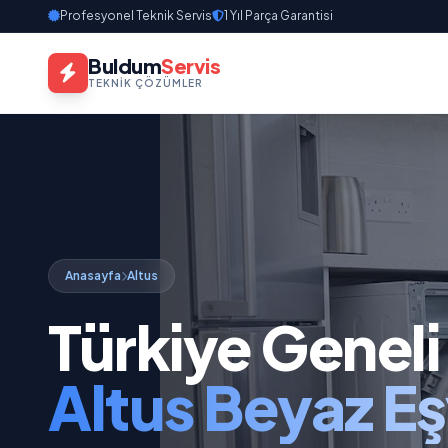
Profesyonel Teknik Servis
1 Yıl Parça Garantisi
Buldum
Servis
TEKNIK ÇÖZÜMLER
Anasayfa
Altus
Türkiye Geneli
Altus Beyaz Eş