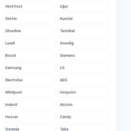
Vestfrost
Uğur
Simfer
Kumtel
Silverline
Termikel
Luxell
Grundig
Bosch
Siemens
Samsung
LG
Electrolux
AEG
Whirlpool
Hotpoint
Indesit
Ariston
Hoover
Candy
Gorenje
Teka