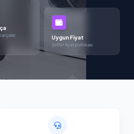
rça
parçalar
Uygun Fiyat
Şeffaf fiyat politikası