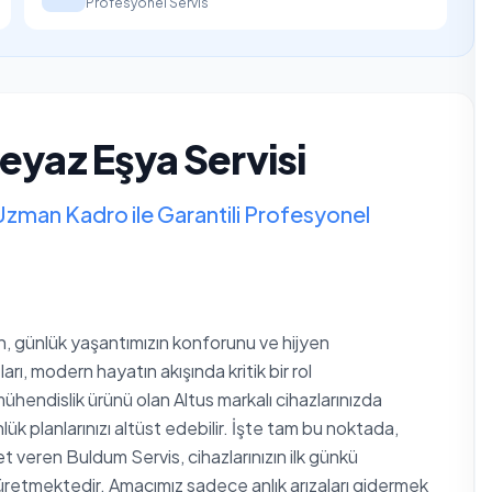
Profesyonel Servis
Beyaz Eşya Servisi
Uzman Kadro ile Garantili Profesyonel
an, günlük yaşantımızın konforunu ve hijyen
arı, modern hayatın akışında kritik bir rol
hendislik ürünü olan Altus markalı cihazlarınızda
k planlarınızı altüst edebilir. İşte tam bu noktada,
met veren Buldum Servis, cihazlarınızın ilk günkü
retmektedir. Amacımız sadece anlık arızaları gidermek