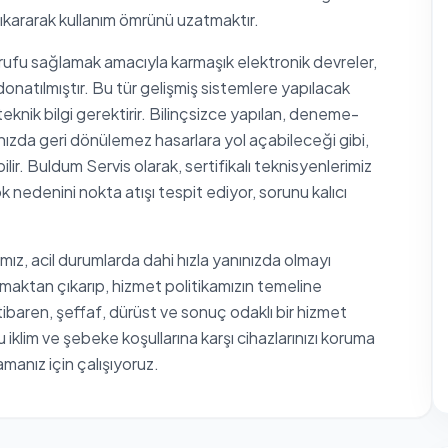
çıkararak kullanım ömrünü uzatmaktır.
rrufu sağlamak amacıyla karmaşık elektronik devreler,
onatılmıştır. Bu tür gelişmiş sistemlere yapılacak
knik bilgi gerektirir. Bilinçsizce yapılan, deneme-
nızda geri dönülemez hasarlara yol açabileceği gibi,
lir. Buldum Servis olarak, sertifikalı teknisyenlerimiz
k nedenini nokta atışı tespit ediyor, sorunu kalıcı
mız, acil durumlarda dahi hızla yanınızda olmayı
maktan çıkarıp, hizmet politikamızın temeline
tibaren, şeffaf, dürüst ve sonuç odaklı bir hizmet
 iklim ve şebeke koşullarına karşı cihazlarınızı koruma
şamanız için çalışıyoruz.