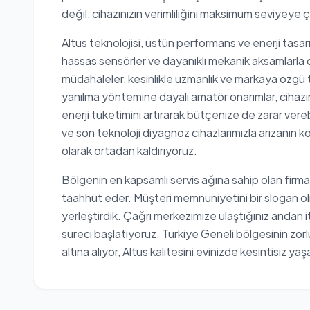
değil, cihazınızın verimliliğini maksimum seviyeye 
Altus teknolojisi, üstün performans ve enerji tasa
hassas sensörler ve dayanıklı mekanik aksamlarla d
müdahaleler, kesinlikle uzmanlık ve markaya özgü te
yanılma yöntemine dayalı amatör onarımlar, cihazı
enerji tüketimini artırarak bütçenize de zarar verebi
ve son teknoloji diyagnoz cihazlarımızla arızanın kö
olarak ortadan kaldırıyoruz.
Bölgenin en kapsamlı servis ağına sahip olan firma
taahhüt eder. Müşteri memnuniyetini bir slogan ol
yerleştirdik. Çağrı merkezimize ulaştığınız andan i
süreci başlatıyoruz. Türkiye Geneli bölgesinin zorlu
altına alıyor, Altus kalitesini evinizde kesintisiz ya