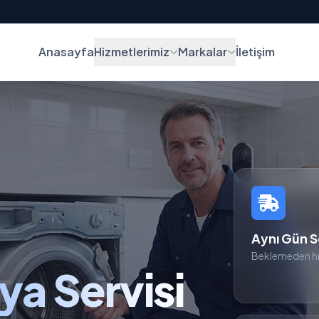
Anasayfa
Hizmetlerimiz
Markalar
İletişim
Aynı Gün S
Beklemeden hı
ya Servisi