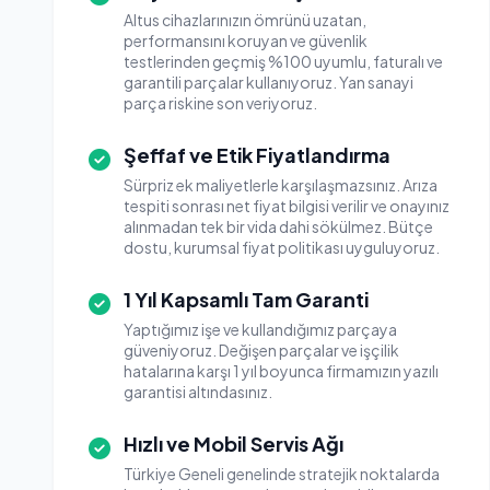
Altus cihazlarınızın ömrünü uzatan,
performansını koruyan ve güvenlik
testlerinden geçmiş %100 uyumlu, faturalı ve
garantili parçalar kullanıyoruz. Yan sanayi
parça riskine son veriyoruz.
Şeffaf ve Etik Fiyatlandırma
Sürpriz ek maliyetlerle karşılaşmazsınız. Arıza
tespiti sonrası net fiyat bilgisi verilir ve onayınız
alınmadan tek bir vida dahi sökülmez. Bütçe
dostu, kurumsal fiyat politikası uyguluyoruz.
1 Yıl Kapsamlı Tam Garanti
Yaptığımız işe ve kullandığımız parçaya
güveniyoruz. Değişen parçalar ve işçilik
hatalarına karşı 1 yıl boyunca firmamızın yazılı
garantisi altındasınız.
Hızlı ve Mobil Servis Ağı
Türkiye Geneli genelinde stratejik noktalarda