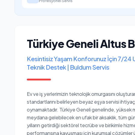
Profesyonel Servis
Türkiye Geneli Altus 
Kesintisiz Yaşam Konforunuz İçin 7/24 
Teknik Destek | Buldum Servis
Ev ve iş yerlerimizin teknolojik omurgasını oluştur
standartlarını belirleyen beyaz eşya servisi ihtiyaçl
oynamaktadır. Türkiye Geneli genelinde, yüksek mü
meydana gelebilecek en ufak bir aksaklık, tüm günlü
yılların getirdiği sektörel tecrübe ve birikimle hiz
performansına kavuşması için kurumsal çözümler ü