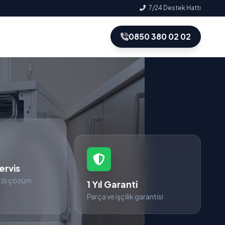
7/24 Destek Hattı
0850 380 02 02
ervis
zlı çözüm
1 Yıl Garanti
Parça ve işçilik garantisi