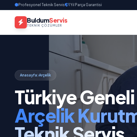
Profesyonel Teknik Servis
1 Yıl Parça Garantisi
Buldum
Servis
TEKNIK ÇÖZÜMLER
Anasayfa
Arçelik
Türkiye Geneli
Arçelik Kurut
Teknik Servis