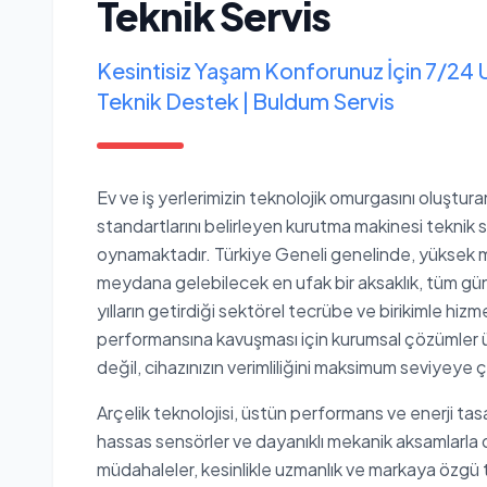
Teknik Servis
Kesintisiz Yaşam Konforunuz İçin 7/24 
Teknik Destek | Buldum Servis
Ev ve iş yerlerimizin teknolojik omurgasını oluştur
standartlarını belirleyen kurutma makinesi teknik ser
oynamaktadır. Türkiye Geneli genelinde, yüksek mü
meydana gelebilecek en ufak bir aksaklık, tüm günlü
yılların getirdiği sektörel tecrübe ve birikimle hiz
performansına kavuşması için kurumsal çözümler ü
değil, cihazınızın verimliliğini maksimum seviyeye 
Arçelik teknolojisi, üstün performans ve enerji ta
hassas sensörler ve dayanıklı mekanik aksamlarla d
müdahaleler, kesinlikle uzmanlık ve markaya özgü te