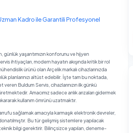
Uzman Kadro ile Garantili Profesyonel
an, günlük yaşantımızın konforunu ve hijyen
vis ihtiyaçları, modern hayatın akışında kritik bir rol
hendislik ürünü olan Arçelik markalı cihazlarınızda
k planlarınızı altüst edebilir. İşte tam bu noktada,
met veren Buldum Servis, cihazlarınızın ilk günkü
retmektedir. Amacımız sadece anlık arızaları gidermek
çıkararak kullanım ömrünü uzatmaktır.
sarrufu sağlamak amacıyla karmaşık elektronik devreler,
onatılmıştır. Bu tür gelişmiş sistemlere yapılacak
knik bilgi gerektirir. Bilinçsizce yapılan, deneme-