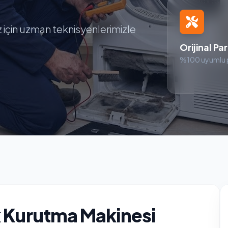
z için uzman teknisyenlerimizle
Orijinal Pa
%100 uyumlu 
k Kurutma Makinesi