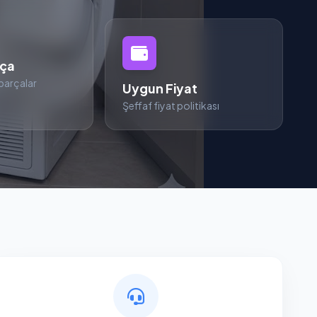
rça
parçalar
Uygun Fiyat
Şeffaf fiyat politikası