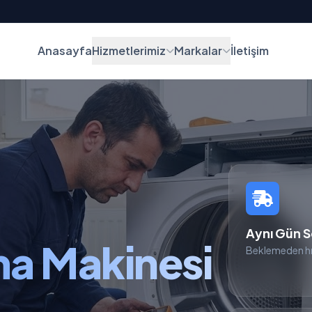
Anasayfa
Hizmetlerimiz
Markalar
İletişim
Aynı Gün S
ma Makinesi
Beklemeden hı