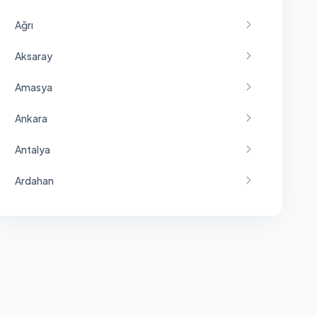
Ağrı
Aksaray
Amasya
Ankara
Antalya
Ardahan
Artvin
Aydın
Balıkesir
Bartın