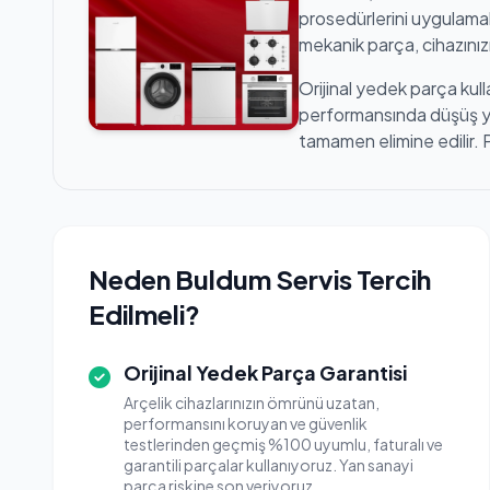
prosedürlerini uygulamak
mekanik parça, cihazınızı
Orijinal yedek parça kull
performansında düşüş yaş
tamamen elimine edilir. 
Neden Buldum Servis Tercih
Edilmeli?
Orijinal Yedek Parça Garantisi
Arçelik cihazlarınızın ömrünü uzatan,
performansını koruyan ve güvenlik
testlerinden geçmiş %100 uyumlu, faturalı ve
garantili parçalar kullanıyoruz. Yan sanayi
parça riskine son veriyoruz.