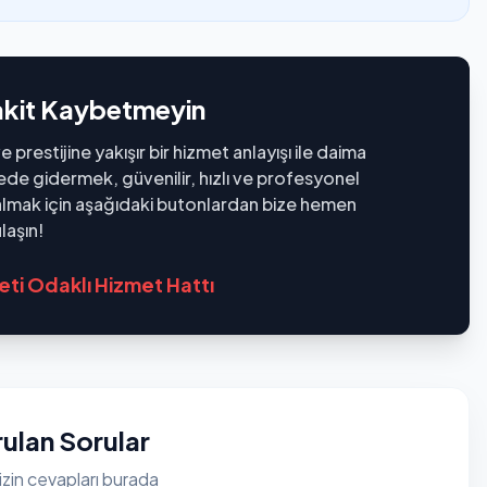
akit Kaybetmeyin
 prestijine yakışır bir hizmet anlayışı ile daima
rede gidermek, güvenilir, hızlı ve profesyonel
 almak için aşağıdaki butonlardan bize hemen
laşın!
ti Odaklı Hizmet Hattı
ulan Sorular
izin cevapları burada