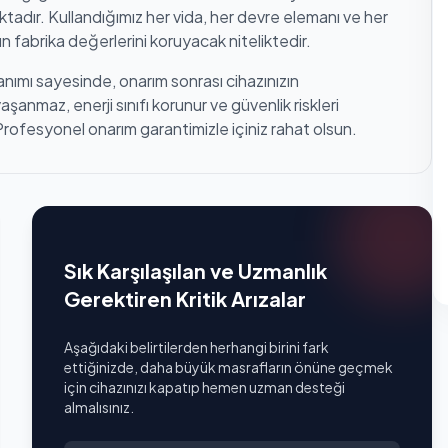
tadır. Kullandığımız her vida, her devre elemanı ve her
n fabrika değerlerini koruyacak niteliktedir.
anımı sayesinde, onarım sonrası cihazınızın
anmaz, enerji sınıfı korunur ve güvenlik riskleri
Profesyonel onarım garantimizle içiniz rahat olsun.
Sık Karşılaşılan ve Uzmanlık
Gerektiren Kritik Arızalar
Aşağıdaki belirtilerden herhangi birini fark
ettiğinizde, daha büyük masrafların önüne geçmek
için cihazınızı kapatıp hemen uzman desteği
almalısınız.