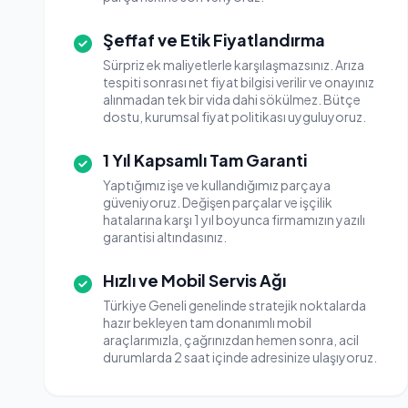
Şeffaf ve Etik Fiyatlandırma
Sürpriz ek maliyetlerle karşılaşmazsınız. Arıza
tespiti sonrası net fiyat bilgisi verilir ve onayınız
alınmadan tek bir vida dahi sökülmez. Bütçe
dostu, kurumsal fiyat politikası uyguluyoruz.
1 Yıl Kapsamlı Tam Garanti
Yaptığımız işe ve kullandığımız parçaya
güveniyoruz. Değişen parçalar ve işçilik
hatalarına karşı 1 yıl boyunca firmamızın yazılı
garantisi altındasınız.
Hızlı ve Mobil Servis Ağı
Türkiye Geneli genelinde stratejik noktalarda
hazır bekleyen tam donanımlı mobil
araçlarımızla, çağrınızdan hemen sonra, acil
durumlarda 2 saat içinde adresinize ulaşıyoruz.