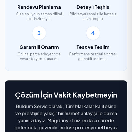
Randevu Planlama
Detaylı Teşhis
Size en uygun zaman dilimi
Bilgisayarlı analiz ile hatasız
için hızlı kayıt.
arıza tespiti.
3
4
Garantili Onarım
Test ve Teslim
Orijinal parçalarla yerinde
Performans testleri sonrası
veya atölyede onarım.
garantili teslimat.
Çözüm İçin Vakit Kaybetmeyin
Buldum Servis olarak, Tüm Markalar kalitesine
ve prestijine yakışır bir hizmet anlayışı ile daima
yanınızdayız. Mağduriyetinizi en kısa sürede
gidermek, güvenilir, hızlı ve profesyonel beyaz