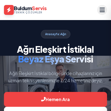
Buldum
Servis
TEKNIK ÇÖZÜMLER
Anasayfa
Ağrı
Ağrı Eleşkirt İstiklal
Beyaz Eşya Servisi
Ağrı Eleşkirt İstiklal bölgesinde cihazlarınız için
uzman teknisyenlerimizle 7/24 hizmetinizdeyiz.
Hemen Ara