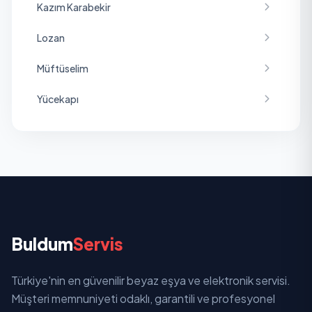
Kazım Karabekir
Lozan
Müftüselim
Yücekapı
Buldum
Servis
Türkiye'nin en güvenilir beyaz eşya ve elektronik servisi.
Müşteri memnuniyeti odaklı, garantili ve profesyonel