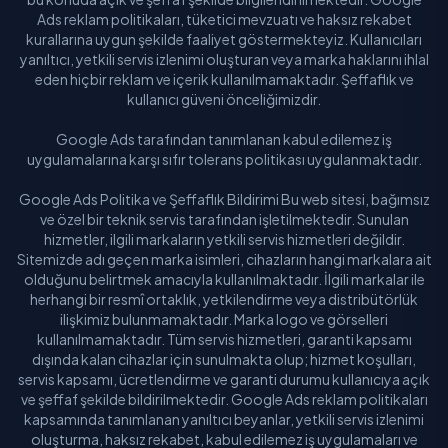
Ads reklam politikaları, tüketici mevzuatı ve haksız rekabet
kurallarına uygun şekilde faaliyet göstermekteyiz. Kullanıcıları
yanıltıcı, yetkili servis izlenimi oluşturan veya marka haklarını ihlal
eden hiçbir reklam ve içerik kullanılmamaktadır. Şeffaflık ve
kullanıcı güveni önceliğimizdir.
Google Ads tarafından tanımlanan kabul edilemez iş
uygulamalarına karşı sıfır tolerans politikası uygulanmaktadır.
Google Ads Politika ve Şeffaflık Bildirimi Bu web sitesi, bağımsız
ve özel bir teknik servis tarafından işletilmektedir. Sunulan
hizmetler, ilgili markaların yetkili servis hizmetleri değildir.
Sitemizde adı geçen marka isimleri, cihazların hangi markalara ait
olduğunu belirtmek amacıyla kullanılmaktadır. İlgili markalar ile
herhangi bir resmî ortaklık, yetkilendirme veya distribütörlük
ilişkimiz bulunmamaktadır. Marka logo ve görselleri
kullanılmamaktadır. Tüm servis hizmetleri, garanti kapsamı
dışında kalan cihazlar için sunulmakta olup; hizmet koşulları,
servis kapsamı, ücretlendirme ve garanti durumu kullanıcıya açık
ve şeffaf şekilde bildirilmektedir. Google Ads reklam politikaları
kapsamında tanımlanan yanıltıcı beyanlar, yetkili servis izlenimi
oluşturma, haksız rekabet, kabul edilemez iş uygulamaları ve