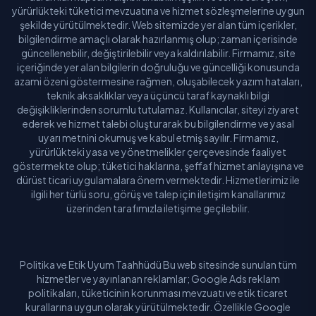
yürürlükteki tüketici mevzuatına ve hizmet sözleşmelerine uygun
şekilde yürütülmektedir. Web sitemizde yer alan tüm içerikler,
bilgilendirme amaçlı olarak hazırlanmış olup; zaman içerisinde
güncellenebilir, değiştirilebilir veya kaldırılabilir. Firmamız, site
içeriğinde yer alan bilgilerin doğruluğu ve güncelliği konusunda
azami özeni göstermesine rağmen, oluşabilecek yazım hataları,
teknik aksaklıklar veya üçüncü taraf kaynaklı bilgi
değişikliklerinden sorumlu tutulamaz. Kullanıcılar, siteyi ziyaret
ederek ve hizmet talebi oluşturarak bu bilgilendirme ve yasal
uyarı metnini okumuş ve kabul etmiş sayılır. Firmamız,
yürürlükteki yasa ve yönetmelikler çerçevesinde faaliyet
göstermekte olup; tüketici haklarına, şeffaf hizmet anlayışına ve
dürüst ticari uygulamalara önem vermektedir. Hizmetlerimiz ile
ilgili her türlü soru, görüş ve talep için iletişim kanallarımız
üzerinden tarafımızla iletişime geçilebilir.
Politika ve Etik Uyum Taahhüdü Bu web sitesinde sunulan tüm
hizmetler ve yayınlanan reklamlar; Google Ads reklam
politikaları, tüketicinin korunması mevzuatı ve etik ticaret
kurallarına uygun olarak yürütülmektedir. Özellikle Google