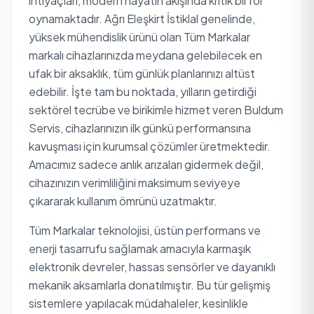
ihtiyaçları, modern hayatın akışında kritik bir rol
oynamaktadır. Ağrı Eleşkirt İstiklal genelinde,
yüksek mühendislik ürünü olan Tüm Markalar
markalı cihazlarınızda meydana gelebilecek en
ufak bir aksaklık, tüm günlük planlarınızı altüst
edebilir. İşte tam bu noktada, yılların getirdiği
sektörel tecrübe ve birikimle hizmet veren Buldum
Servis, cihazlarınızın ilk günkü performansına
kavuşması için kurumsal çözümler üretmektedir.
Amacımız sadece anlık arızaları gidermek değil,
cihazınızın verimliliğini maksimum seviyeye
çıkararak kullanım ömrünü uzatmaktır.
Tüm Markalar teknolojisi, üstün performans ve
enerji tasarrufu sağlamak amacıyla karmaşık
elektronik devreler, hassas sensörler ve dayanıklı
mekanik aksamlarla donatılmıştır. Bu tür gelişmiş
sistemlere yapılacak müdahaleler, kesinlikle