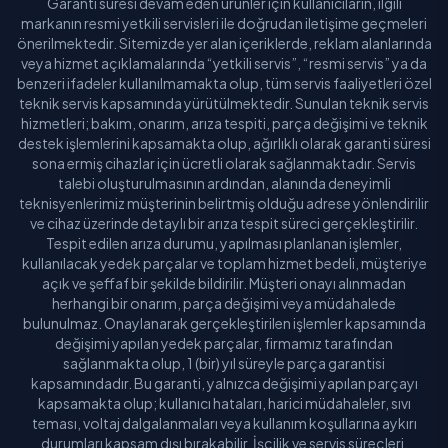
Garanti süresi devam eden ürünler için kullanıcıların, ilgili
markanın resmi yetkili servisleri ile doğrudan iletişime geçmeleri
önerilmektedir. Sitemizde yer alan içeriklerde, reklam alanlarında
veya hizmet açıklamalarında “yetkili servis”, “resmi servis” ya da
benzeri ifadeler kullanılmamakta olup, tüm servis faaliyetleri özel
teknik servis kapsamında yürütülmektedir. Sunulan teknik servis
hizmetleri; bakım, onarım, arıza tespiti, parça değişimi ve teknik
destek işlemlerini kapsamakta olup, ağırlıklı olarak garanti süresi
sona ermiş cihazlar için ücretli olarak sağlanmaktadır. Servis
talebi oluşturulmasının ardından, alanında deneyimli
teknisyenlerimiz müşterinin belirtmiş olduğu adrese yönlendirilir
ve cihaz üzerinde detaylı bir arıza tespit süreci gerçekleştirilir.
Tespit edilen arıza durumu, yapılması planlanan işlemler,
kullanılacak yedek parçalar ve toplam hizmet bedeli, müşteriye
açık ve şeffaf bir şekilde bildirilir. Müşteri onayı alınmadan
herhangi bir onarım, parça değişimi veya müdahalede
bulunulmaz. Onaylanarak gerçekleştirilen işlemler kapsamında
değişimi yapılan yedek parçalar, firmamız tarafından
sağlanmakta olup, 1 (bir) yıl süreyle parça garantisi
kapsamındadır. Bu garanti, yalnızca değişimi yapılan parçayı
kapsamakta olup; kullanıcı hataları, harici müdahaleler, sıvı
teması, voltaj dalgalanmaları veya kullanım koşullarına aykırı
durumları kapsam dışı bırakabilir. İşçilik ve servis süreçleri,