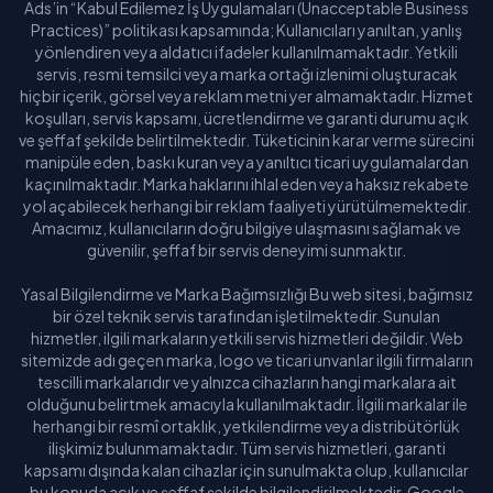
Ads’in “Kabul Edilemez İş Uygulamaları (Unacceptable Business
Practices)” politikası kapsamında; Kullanıcıları yanıltan, yanlış
yönlendiren veya aldatıcı ifadeler kullanılmamaktadır. Yetkili
servis, resmi temsilci veya marka ortağı izlenimi oluşturacak
hiçbir içerik, görsel veya reklam metni yer almamaktadır. Hizmet
koşulları, servis kapsamı, ücretlendirme ve garanti durumu açık
ve şeffaf şekilde belirtilmektedir. Tüketicinin karar verme sürecini
manipüle eden, baskı kuran veya yanıltıcı ticari uygulamalardan
kaçınılmaktadır. Marka haklarını ihlal eden veya haksız rekabete
yol açabilecek herhangi bir reklam faaliyeti yürütülmemektedir.
Amacımız, kullanıcıların doğru bilgiye ulaşmasını sağlamak ve
güvenilir, şeffaf bir servis deneyimi sunmaktır.
Yasal Bilgilendirme ve Marka Bağımsızlığı Bu web sitesi, bağımsız
bir özel teknik servis tarafından işletilmektedir. Sunulan
hizmetler, ilgili markaların yetkili servis hizmetleri değildir. Web
sitemizde adı geçen marka, logo ve ticari unvanlar ilgili firmaların
tescilli markalarıdır ve yalnızca cihazların hangi markalara ait
olduğunu belirtmek amacıyla kullanılmaktadır. İlgili markalar ile
herhangi bir resmî ortaklık, yetkilendirme veya distribütörlük
ilişkimiz bulunmamaktadır. Tüm servis hizmetleri, garanti
kapsamı dışında kalan cihazlar için sunulmakta olup, kullanıcılar
bu konuda açık ve şeffaf şekilde bilgilendirilmektedir. Google