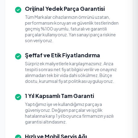
Orijinal Yedek Parça Garantisi
Tüm Markalar cihazlarınızın ömrünü uzatan,
performansını koruyan ve güvenlik testlerinden
geçmiş %100 uyumlu, faturalı ve garantili
parçalar kullanıyoruz. Yan sanayi parça riskine
son veriyoruz.
Şeffaf ve Etik Fiyatlandırma
Sürpriz ek maliyetlerle karşılaşmazsınız. Arıza
tespiti sonrası net fiyat bilgisi verilir ve onayınız
alınmadan tek bir vida dahi sökülmez. Bütçe
dostu, kurumsal fiyat politikası uyguluyoruz.
1 Yıl Kapsamlı Tam Garanti
Yaptığımız işe ve kullandığımız parçaya
güveniyoruz. Değişen parçalar ve işçilik
hatalarına karşı 1 yıl boyunca firmamızın yazılı
garantisi altındasınız.
Hızlı ve Mobil Servis Ağı