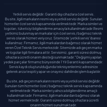
Yetkili servis değildir. Garanti dışı cihazlara özel servis.
Bu site, ilgili markaların resmi veya yetkili servisi değildir. Sunulan
hizmetler özel servis kapsamında verilmektedir. Marka isimleri ve
logoları, tüketiciyi bilgilendirme amacıyla kullanılmaktadır.Resmi
yetkimiz bulunmayan markalar için özel servis / bağımsız teknik
servis olarak hizmet veriyoruz. Sitemizde 'yetkili servis' ibaresi
kullanılmaz. Firmamız, ilgili markalardan bağımsız olarak hizmet
veren Özel Teknik Servis merkezidir. Sitemizde adı geçen marka
ve logolar ilgili firmalara aittir. Servisimiz, garanti süresi dolmuş
cihazlara ücretli onarım desteği sunmaktadır." Değişimi yapılan
yedek parçalar firmamız bünyesinde 1 Yıl Garanti kapsamındadır.
Servis kaydı oluşturulduğunda teknisyenlerimiz adresinize
gelerek arıza tespiti yapar ve onayınız dahilinde işlem başlatılır.
Bu site, adı geçen markaların resmi veya yetkili servisi değildir.
Sunulan tüm hizmetler özel / bağımsız teknik servis kapsamında
verilmektedir. Marka isimleri yalnızca bilgilendirme amaçlı
kullanılmaktadır. Firmamız, ilgili markalardan bağımsız olarak
hizmet vermektedir. Garanti süresi dolmuş cihazlara ücretli
onarım hizmeti sunulmaktadır.