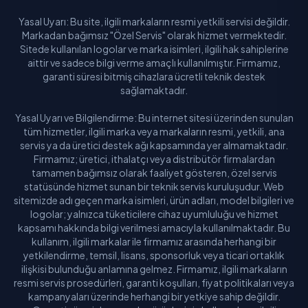
Yasal Uyarı: Bu site, ilgili markaların resmi yetkili servisi değildir.
Markadan bağımsız "Özel Servis" olarak hizmet vermektedir.
Sitede kullanılan logolar ve marka isimleri, ilgili hak sahiplerine
aittir ve sadece bilgi verme amaçlı kullanılmıştır. Firmamız,
garanti süresi bitmiş cihazlara ücretli teknik destek
sağlamaktadır.
Yasal Uyarı ve Bilgilendirme: Bu internet sitesi üzerinden sunulan
tüm hizmetler, ilgili marka veya markaların resmi, yetkili, ana
servis ya da üretici destek ağı kapsamında yer almamaktadır.
Firmamız; üretici, ithalatçı veya distribütör firmalardan
tamamen bağımsız olarak faaliyet gösteren, özel servis
statüsünde hizmet sunan bir teknik servis kuruluşudur. Web
sitemizde adı geçen marka isimleri, ürün adları, model bilgileri ve
logolar; yalnızca tüketicilere cihaz uyumluluğu ve hizmet
kapsamı hakkında bilgi verilmesi amacıyla kullanılmaktadır. Bu
kullanım, ilgili markalar ile firmamız arasında herhangi bir
yetkilendirme, temsil, lisans, sponsorluk veya ticari ortaklık
ilişkisi bulunduğu anlamına gelmez. Firmamız, ilgili markaların
resmi servis prosedürleri, garanti koşulları, fiyat politikaları veya
kampanyaları üzerinde herhangi bir yetkiye sahip değildir.