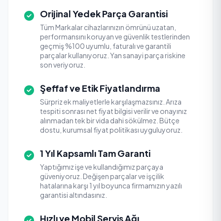
Orijinal Yedek Parça Garantisi
Tüm Markalar cihazlarınızın ömrünü uzatan,
performansını koruyan ve güvenlik testlerinden
geçmiş %100 uyumlu, faturalı ve garantili
parçalar kullanıyoruz. Yan sanayi parça riskine
son veriyoruz.
Şeffaf ve Etik Fiyatlandırma
Sürpriz ek maliyetlerle karşılaşmazsınız. Arıza
tespiti sonrası net fiyat bilgisi verilir ve onayınız
alınmadan tek bir vida dahi sökülmez. Bütçe
dostu, kurumsal fiyat politikası uyguluyoruz.
1 Yıl Kapsamlı Tam Garanti
Yaptığımız işe ve kullandığımız parçaya
güveniyoruz. Değişen parçalar ve işçilik
hatalarına karşı 1 yıl boyunca firmamızın yazılı
garantisi altındasınız.
Hızlı ve Mobil Servis Ağı