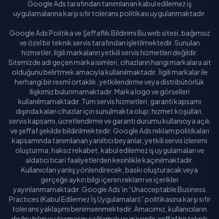
Google Ads tarafından tanımlanan kabul edilemez iş
uygulamalarına karşı sıfır tolerans politikası uygulanmaktadır.
Google Ads Politika ve Şeffaflık Bildirimi Bu web sitesi, bağımsız
ve özel bir teknik servis tarafından işletilmektedir. Sunulan
hizmetler, ilgili markaların yetkili servis hizmetleri değildir.
Sitemizde adı geçen marka isimleri, cihazların hangi markalara ait
olduğunu belirtmek amacıyla kullanılmaktadır. İlgili markalar ile
herhangi bir resmî ortaklık, yetkilendirme veya distribütörlük
ilişkimiz bulunmamaktadır. Marka logo ve görselleri
kullanılmamaktadır. Tüm servis hizmetleri, garanti kapsamı
dışında kalan cihazlar için sunulmakta olup; hizmet koşulları,
servis kapsamı, ücretlendirme ve garanti durumu kullanıcıya açık
ve şeffaf şekilde bildirilmektedir. Google Ads reklam politikaları
kapsamında tanımlanan yanıltıcı beyanlar, yetkili servis izlenimi
oluşturma, haksız rekabet, kabul edilemez iş uygulamaları ve
aldatıcı ticari faaliyetlerden kesinlikle kaçınılmaktadır.
Kullanıcıları yanlış yönlendirecek, baskı oluşturacak veya
gerçeğe aykırı bilgi içeren reklam ve içerikler
yayınlanmamaktadır. Google Ads’in “Unacceptable Business
Practices (Kabul Edilemez İş Uygulamaları)” politikasına karşı sıfır
tolerans yaklaşımı benimsenmektedir. Amacımız, kullanıcıların
doğru bilgiye ulaşmasını sağlamak ve güvenilir, şeffaf bir teknik