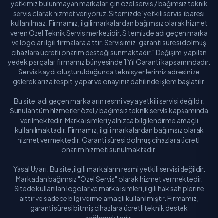
yetkimiz bulunmayan markalar için özel servis / bağımsız teknik
servis olarak hizmet veriyoruz. Sitemizde 'yetkili servis' ibaresi
kullanılmaz. Firmamız, ilgili markalardan bağımsız olarak hizmet
veren Özel Teknik Servis merkezidir. Sitemizde adı geçen marka
ve logolar ilgili firmalara aittir. Servisimiz, garanti süresi dolmuş
cihazlara ücretli onarım desteği sunmaktadır." Değişimi yapılan
yedek parçalar firmamız bünyesinde 1 Yıl Garanti kapsamındadır.
Servis kaydı oluşturulduğunda teknisyenlerimiz adresinize
gelerek arıza tespiti yapar ve onayınız dahilinde işlem başlatılır.
Bu site, adı geçen markaların resmi veya yetkili servisi değildir.
Sunulan tüm hizmetler özel / bağımsız teknik servis kapsamında
verilmektedir. Marka isimleri yalnızca bilgilendirme amaçlı
kullanılmaktadır. Firmamız, ilgili markalardan bağımsız olarak
hizmet vermektedir. Garanti süresi dolmuş cihazlara ücretli
onarım hizmeti sunulmaktadır.
Yasal Uyarı: Bu site, ilgili markaların resmi yetkili servisi değildir.
Markadan bağımsız "Özel Servis" olarak hizmet vermektedir.
Sitede kullanılan logolar ve marka isimleri, ilgili hak sahiplerine
aittir ve sadece bilgi verme amaçlı kullanılmıştır. Firmamız,
garanti süresi bitmiş cihazlara ücretli teknik destek
sağlamaktadır.