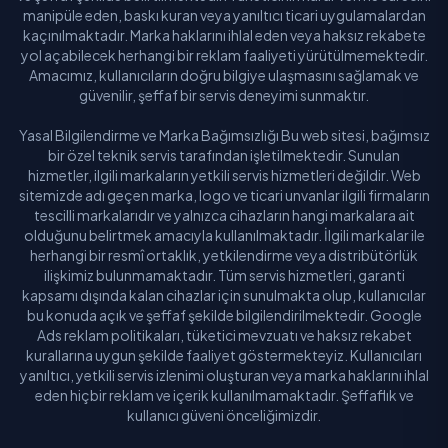
manipüle eden, baskı kuran veya yanıltıcı ticari uygulamalardan
kaçınılmaktadır. Marka haklarını ihlal eden veya haksız rekabete
yol açabilecek herhangi bir reklam faaliyeti yürütülmemektedir.
Amacımız, kullanıcıların doğru bilgiye ulaşmasını sağlamak ve
güvenilir, şeffaf bir servis deneyimi sunmaktır.
Yasal Bilgilendirme ve Marka Bağımsızlığı Bu web sitesi, bağımsız
bir özel teknik servis tarafından işletilmektedir. Sunulan
hizmetler, ilgili markaların yetkili servis hizmetleri değildir. Web
sitemizde adı geçen marka, logo ve ticari unvanlar ilgili firmaların
tescilli markalarıdır ve yalnızca cihazların hangi markalara ait
olduğunu belirtmek amacıyla kullanılmaktadır. İlgili markalar ile
herhangi bir resmî ortaklık, yetkilendirme veya distribütörlük
ilişkimiz bulunmamaktadır. Tüm servis hizmetleri, garanti
kapsamı dışında kalan cihazlar için sunulmakta olup, kullanıcılar
bu konuda açık ve şeffaf şekilde bilgilendirilmektedir. Google
Ads reklam politikaları, tüketici mevzuatı ve haksız rekabet
kurallarına uygun şekilde faaliyet göstermekteyiz. Kullanıcıları
yanıltıcı, yetkili servis izlenimi oluşturan veya marka haklarını ihlal
eden hiçbir reklam ve içerik kullanılmamaktadır. Şeffaflık ve
kullanıcı güveni önceliğimizdir.