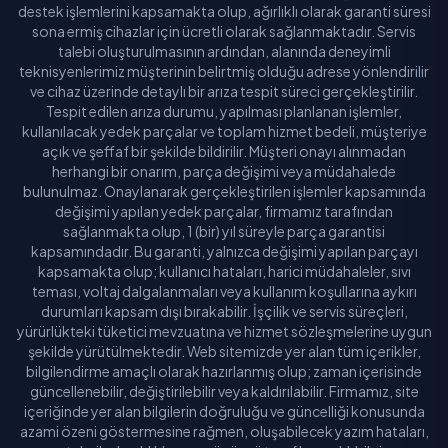
destek işlemlerini kapsamakta olup, ağırlıklı olarak garanti süresi
sona ermiş cihazlar için ücretli olarak sağlanmaktadır. Servis
talebi oluşturulmasının ardından, alanında deneyimli
teknisyenlerimiz müşterinin belirtmiş olduğu adrese yönlendirilir
ve cihaz üzerinde detaylı bir arıza tespit süreci gerçekleştirilir.
Tespit edilen arıza durumu, yapılması planlanan işlemler,
kullanılacak yedek parçalar ve toplam hizmet bedeli, müşteriye
açık ve şeffaf bir şekilde bildirilir. Müşteri onayı alınmadan
herhangi bir onarım, parça değişimi veya müdahalede
bulunulmaz. Onaylanarak gerçekleştirilen işlemler kapsamında
değişimi yapılan yedek parçalar, firmamız tarafından
sağlanmakta olup, 1 (bir) yıl süreyle parça garantisi
kapsamındadır. Bu garanti, yalnızca değişimi yapılan parçayı
kapsamakta olup; kullanıcı hataları, harici müdahaleler, sıvı
teması, voltaj dalgalanmaları veya kullanım koşullarına aykırı
durumları kapsam dışı bırakabilir. İşçilik ve servis süreçleri,
yürürlükteki tüketici mevzuatına ve hizmet sözleşmelerine uygun
şekilde yürütülmektedir. Web sitemizde yer alan tüm içerikler,
bilgilendirme amaçlı olarak hazırlanmış olup; zaman içerisinde
güncellenebilir, değiştirilebilir veya kaldırılabilir. Firmamız, site
içeriğinde yer alan bilgilerin doğruluğu ve güncelliği konusunda
azami özeni göstermesine rağmen, oluşabilecek yazım hataları,