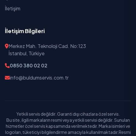
İletişim
İletişim Bilgileri
Merkez Mah. Teknoloji Cad. No:123
İstanbul, Türkiye
0850 380 02 02
info@buldumservis.com.tr
Yetkili servis değildir. Garanti dışı cihazlara özel servis.
Bu site, ilgili markaların resmi veya yetkili servisi değildir. Sunulan
hizmetler özel servis kapsamında verilmektedir. Marka isimleri ve
logoları, tüketiciyi bilgilendirme amacıyla kullanılmaktadır.Resmi