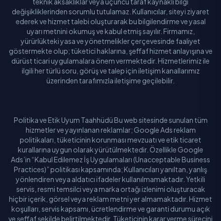
teknik aksaklıklar veya üçüncü taraf kaynaklı bilgi
değişikliklerinden sorumlu tutulamaz. Kullanıcılar, siteyi ziyaret
ederek ve hizmet talebi oluşturarak bu bilgilendirme ve yasal
uyarı metnini okumuş ve kabul etmiş sayılır. Firmamız,
yürürlükteki yasa ve yönetmelikler çerçevesinde faaliyet
göstermekte olup; tüketici haklarına, şeffaf hizmet anlayışına ve
dürüst ticari uygulamalara önem vermektedir. Hizmetlerimiz ile
ilgili her türlü soru, görüş ve talep için iletişim kanallarımız
üzerinden tarafımızla iletişime geçilebilir.
Politika ve Etik Uyum Taahhüdü Bu web sitesinde sunulan tüm
hizmetler ve yayınlanan reklamlar; Google Ads reklam
politikaları, tüketicinin korunması mevzuatı ve etik ticaret
kurallarına uygun olarak yürütülmektedir. Özellikle Google
Ads’in “Kabul Edilemez İş Uygulamaları (Unacceptable Business
Practices)” politikası kapsamında; Kullanıcıları yanıltan, yanlış
yönlendiren veya aldatıcı ifadeler kullanılmamaktadır. Yetkili
servis, resmi temsilci veya marka ortağı izlenimi oluşturacak
hiçbir içerik, görsel veya reklam metni yer almamaktadır. Hizmet
koşulları, servis kapsamı, ücretlendirme ve garanti durumu açık
ve şeffaf şekilde belirtilmektedir. Tüketicinin karar verme sürecini