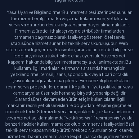
Yasal Uyarı ve Bilgilendirme: Bu internet sitesi üzerinden sunulan
tüm hizmetler, ilgili marka veya markaların resmi, yetkili, ana
servis ya da üretici destek ağı kapsamında yer almamaktadır.
Firmamız; üretici, ithalatçı veya distribütör firmalardan
tamamen bağımsız olarak faaliyet gösteren, özel servis
statüsünde hizmet sunan bir teknik servis kuruluşudur. Web
sitemizde adı geçen marka isimleri, ürün adları, model bilgileri ve
logolar; yalnızca tüketicilere cihaz uyumluluğu ve hizmet
kapsamı hakkında bilgi verilmesi amacıyla kullanılmaktadır. Bu
kullanım, ilgili markalar ile firmamız arasında herhangi bir
yetkilendirme, temsil, lisans, sponsorluk veya ticari ortaklık
ilişkisi bulunduğu anlamına gelmez. Firmamız, ilgili markaların
resmi servis prosedürleri, garanti koşulları, fiyat politikaları veya
kampanyaları üzerinde herhangi bir yetkiye sahip değildir.
Garanti süresi devam eden ürünler için kullanıcıların, ilgili
markanın resmi yetkili servisleri ile doğrudan iletişime geçmeleri
önerilmektedir. Sitemizde yer alan içeriklerde, reklam alanlarında
veya hizmet açıklamalarında “yetkili servis”, “resmi servis” ya da
benzeri ifadeler kullanılmamakta olup, tüm servis faaliyetleri özel
teknik servis kapsamında yürütülmektedir. Sunulan teknik servis
hizmetleri; bakım, onarım, arıza tespiti, parça değişimi ve teknik