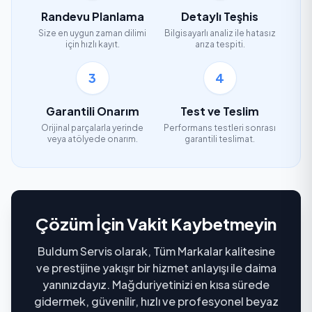
Randevu Planlama
Detaylı Teşhis
Size en uygun zaman dilimi
Bilgisayarlı analiz ile hatasız
için hızlı kayıt.
arıza tespiti.
3
4
Garantili Onarım
Test ve Teslim
Orijinal parçalarla yerinde
Performans testleri sonrası
veya atölyede onarım.
garantili teslimat.
Çözüm İçin Vakit Kaybetmeyin
Buldum Servis olarak, Tüm Markalar kalitesine
ve prestijine yakışır bir hizmet anlayışı ile daima
yanınızdayız. Mağduriyetinizi en kısa sürede
gidermek, güvenilir, hızlı ve profesyonel beyaz