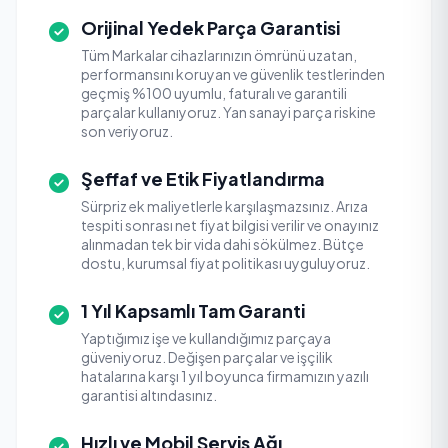
Orijinal Yedek Parça Garantisi
Tüm Markalar cihazlarınızın ömrünü uzatan,
performansını koruyan ve güvenlik testlerinden
geçmiş %100 uyumlu, faturalı ve garantili
parçalar kullanıyoruz. Yan sanayi parça riskine
son veriyoruz.
Şeffaf ve Etik Fiyatlandırma
Sürpriz ek maliyetlerle karşılaşmazsınız. Arıza
tespiti sonrası net fiyat bilgisi verilir ve onayınız
alınmadan tek bir vida dahi sökülmez. Bütçe
dostu, kurumsal fiyat politikası uyguluyoruz.
1 Yıl Kapsamlı Tam Garanti
Yaptığımız işe ve kullandığımız parçaya
güveniyoruz. Değişen parçalar ve işçilik
hatalarına karşı 1 yıl boyunca firmamızın yazılı
garantisi altındasınız.
Hızlı ve Mobil Servis Ağı