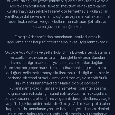
bu konuda açık ve şeffaf şekilde bilgilendirilmektedir. Google
Ads reklam politikaları, tüketici mevzuatı ve haksız rekabet
kurallarına uygun şekilde faaliyet göstermekteyiz. Kullanıcıları
yanıltıcı, yetkili servis izlenimi oluşturan veya marka haklarını ihlal
eden hiçbir reklam ve içerik kullanılmamaktadır. Şeffaflık ve
kullanıcı güveni önceliğimizdir.
Google Ads tarafından tanımlanan kabul edilemez iş
uygulamalarına karşı sıfır tolerans politikası uygulanmaktadır.
Google Ads Politika ve Şeffaflık Bildirimi Bu web sitesi, bağımsız
ve özel bir teknik servis tarafından işletilmektedir. Sunulan
hizmetler, ilgili markaların yetkili servis hizmetleri değildir.
Sitemizde adı geçen marka isimleri, cihazların hangi markalara ait
olduğunu belirtmek amacıyla kullanılmaktadır. İlgili markalar ile
herhangi bir resmî ortaklık, yetkilendirme veya distribütörlük
ilişkimiz bulunmamaktadır. Marka logo ve görselleri
kullanılmamaktadır. Tüm servis hizmetleri, garanti kapsamı
dışında kalan cihazlar için sunulmakta olup; hizmet koşulları,
servis kapsamı, ücretlendirme ve garanti durumu kullanıcıya açık
ve şeffaf şekilde bildirilmektedir. Google Ads reklam politikaları
kapsamında tanımlanan yanıltıcı beyanlar, yetkili servis izlenimi
oluşturma, haksız rekabet, kabul edilemez iş uygulamaları ve