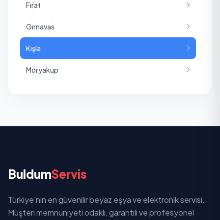
Fırat
Gırnavas
Kışla
Moryakup
Selahaddin Eyyubi
Yeni Turan
Yenişehir
Yeşiltepe
Buldum
Servis
Zeynelabidin
Türkiye'nin en güvenilir beyaz eşya ve elektronik servisi.
Müşteri memnuniyeti odaklı, garantili ve profesyonel