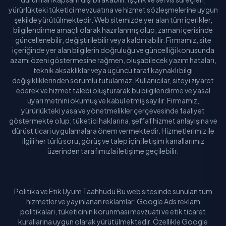
yürürlükteki tüketici mevzuatına ve hizmet sözleşmelerine uygun
şekilde yürütülmektedir. Web sitemizde yer alan tüm içerikler,
bilgilendirme amaçlı olarak hazırlanmış olup; zaman içerisinde
güncellenebilir, değiştirilebilir veya kaldırılabilir. Firmamız, site
içeriğinde yer alan bilgilerin doğruluğu ve güncelliği konusunda
azami özeni göstermesine rağmen, oluşabilecek yazım hataları,
teknik aksaklıklar veya üçüncü taraf kaynaklı bilgi
değişikliklerinden sorumlu tutulamaz. Kullanıcılar, siteyi ziyaret
ederek ve hizmet talebi oluşturarak bu bilgilendirme ve yasal
uyarı metnini okumuş ve kabul etmiş sayılır. Firmamız,
yürürlükteki yasa ve yönetmelikler çerçevesinde faaliyet
göstermekte olup; tüketici haklarına, şeffaf hizmet anlayışına ve
dürüst ticari uygulamalara önem vermektedir. Hizmetlerimiz ile
ilgili her türlü soru, görüş ve talep için iletişim kanallarımız
üzerinden tarafımızla iletişime geçilebilir.
Politika ve Etik Uyum Taahhüdü Bu web sitesinde sunulan tüm
hizmetler ve yayınlanan reklamlar; Google Ads reklam
politikaları, tüketicinin korunması mevzuatı ve etik ticaret
kurallarına uygun olarak yürütülmektedir. Özellikle Google