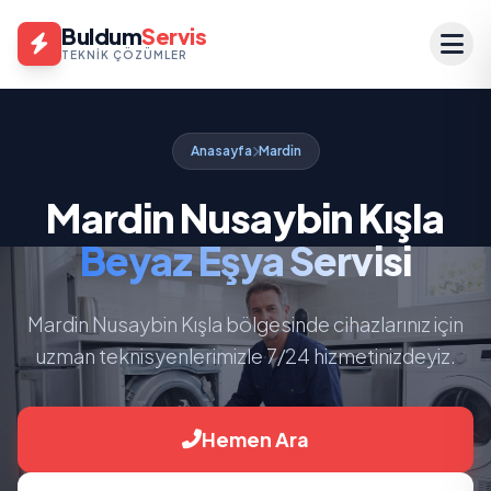
Buldum
Servis
TEKNIK ÇÖZÜMLER
Anasayfa
Mardin
Mardin Nusaybin Kışla
Beyaz Eşya Servisi
Mardin Nusaybin Kışla bölgesinde cihazlarınız için
uzman teknisyenlerimizle 7/24 hizmetinizdeyiz.
Hemen Ara