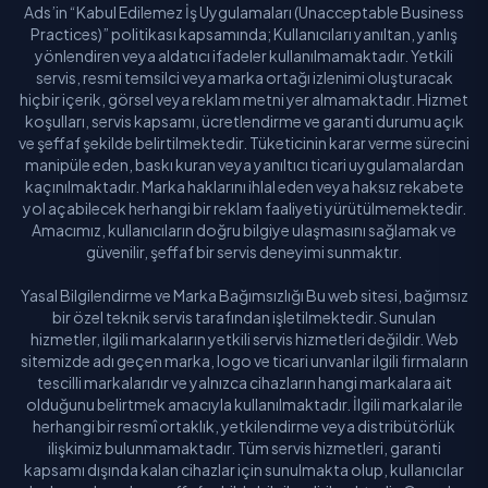
Ads’in “Kabul Edilemez İş Uygulamaları (Unacceptable Business
Practices)” politikası kapsamında; Kullanıcıları yanıltan, yanlış
yönlendiren veya aldatıcı ifadeler kullanılmamaktadır. Yetkili
servis, resmi temsilci veya marka ortağı izlenimi oluşturacak
hiçbir içerik, görsel veya reklam metni yer almamaktadır. Hizmet
koşulları, servis kapsamı, ücretlendirme ve garanti durumu açık
ve şeffaf şekilde belirtilmektedir. Tüketicinin karar verme sürecini
manipüle eden, baskı kuran veya yanıltıcı ticari uygulamalardan
kaçınılmaktadır. Marka haklarını ihlal eden veya haksız rekabete
yol açabilecek herhangi bir reklam faaliyeti yürütülmemektedir.
Amacımız, kullanıcıların doğru bilgiye ulaşmasını sağlamak ve
güvenilir, şeffaf bir servis deneyimi sunmaktır.
Yasal Bilgilendirme ve Marka Bağımsızlığı Bu web sitesi, bağımsız
bir özel teknik servis tarafından işletilmektedir. Sunulan
hizmetler, ilgili markaların yetkili servis hizmetleri değildir. Web
sitemizde adı geçen marka, logo ve ticari unvanlar ilgili firmaların
tescilli markalarıdır ve yalnızca cihazların hangi markalara ait
olduğunu belirtmek amacıyla kullanılmaktadır. İlgili markalar ile
herhangi bir resmî ortaklık, yetkilendirme veya distribütörlük
ilişkimiz bulunmamaktadır. Tüm servis hizmetleri, garanti
kapsamı dışında kalan cihazlar için sunulmakta olup, kullanıcılar