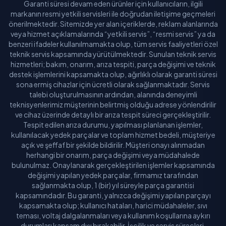
Garanti süresi devam eden ürünler için kullanıcıların, ilgili
markanın resmi yetkili servisleri ile doğrudan iletişime geçmeleri
önerilmektedir. Sitemizde yer alan içeriklerde, reklam alanlarında
veya hizmet açıklamalarında “yetkili servis”, “resmi servis” ya da
benzeri ifadeler kullanılmamakta olup, tüm servis faaliyetleri özel
teknik servis kapsamında yürütülmektedir. Sunulan teknik servis
hizmetleri; bakım, onarım, arıza tespiti, parça değişimi ve teknik
destek işlemlerini kapsamakta olup, ağırlıklı olarak garanti süresi
sona ermiş cihazlar için ücretli olarak sağlanmaktadır. Servis
talebi oluşturulmasının ardından, alanında deneyimli
teknisyenlerimiz müşterinin belirtmiş olduğu adrese yönlendirilir
ve cihaz üzerinde detaylı bir arıza tespit süreci gerçekleştirilir.
Tespit edilen arıza durumu, yapılması planlanan işlemler,
kullanılacak yedek parçalar ve toplam hizmet bedeli, müşteriye
açık ve şeffaf bir şekilde bildirilir. Müşteri onayı alınmadan
herhangi bir onarım, parça değişimi veya müdahalede
bulunulmaz. Onaylanarak gerçekleştirilen işlemler kapsamında
değişimi yapılan yedek parçalar, firmamız tarafından
sağlanmakta olup, 1 (bir) yıl süreyle parça garantisi
kapsamındadır. Bu garanti, yalnızca değişimi yapılan parçayı
kapsamakta olup; kullanıcı hataları, harici müdahaleler, sıvı
teması, voltaj dalgalanmaları veya kullanım koşullarına aykırı
durumları kapsam dışı bırakabilir. İşçilik ve servis süreçleri,