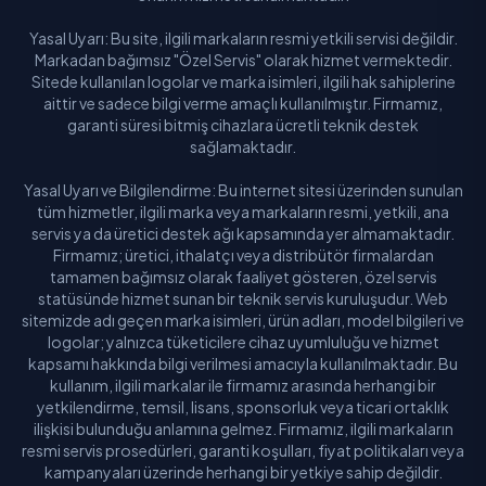
Yasal Uyarı: Bu site, ilgili markaların resmi yetkili servisi değildir.
Markadan bağımsız "Özel Servis" olarak hizmet vermektedir.
Sitede kullanılan logolar ve marka isimleri, ilgili hak sahiplerine
aittir ve sadece bilgi verme amaçlı kullanılmıştır. Firmamız,
garanti süresi bitmiş cihazlara ücretli teknik destek
sağlamaktadır.
Yasal Uyarı ve Bilgilendirme: Bu internet sitesi üzerinden sunulan
tüm hizmetler, ilgili marka veya markaların resmi, yetkili, ana
servis ya da üretici destek ağı kapsamında yer almamaktadır.
Firmamız; üretici, ithalatçı veya distribütör firmalardan
tamamen bağımsız olarak faaliyet gösteren, özel servis
statüsünde hizmet sunan bir teknik servis kuruluşudur. Web
sitemizde adı geçen marka isimleri, ürün adları, model bilgileri ve
logolar; yalnızca tüketicilere cihaz uyumluluğu ve hizmet
kapsamı hakkında bilgi verilmesi amacıyla kullanılmaktadır. Bu
kullanım, ilgili markalar ile firmamız arasında herhangi bir
yetkilendirme, temsil, lisans, sponsorluk veya ticari ortaklık
ilişkisi bulunduğu anlamına gelmez. Firmamız, ilgili markaların
resmi servis prosedürleri, garanti koşulları, fiyat politikaları veya
kampanyaları üzerinde herhangi bir yetkiye sahip değildir.