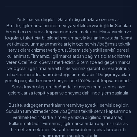
Yetkili servis değildir. Garanti dışı cihazlara özel servis.
Bu site, ilgili markaların resmi veya yetkili servisi değildir. Sunulan
hizmetler özel servis kapsamında verilmektedir. Marka isimleri ve
logoları, tüketiciyi bilgilendirme amacıyla kullanılmaktadır.Resmi
yetkimiz bulunmayan markalar için özel servis / bağımsız teknik
servis olarak hizmet veriyoruz. Sitemizde 'yetkili servis' ibaresi
kullanılmaz. Firmamız, ilgili markalardan bağımsız olarak hizmet
veren Özel Teknik Servis merkezidir. Sitemizde adı geçen marka
ve logolar ilgili firmalara aittir. Servisimiz, garanti süresi dolmuş
cihazlara ücretli onarım desteği sunmaktadır." Değişimi yapılan
yedek parçalar firmamız bünyesinde 1 Yıl Garanti kapsamındadır.
Servis kaydı oluşturulduğunda teknisyenlerimiz adresinize
gelerek arıza tespiti yapar ve onayınız dahilinde işlem başlatılır.
Bu site, adı geçen markaların resmi veya yetkili servisi değildir.
Sunulan tüm hizmetler özel / bağımsız teknik servis kapsamında
verilmektedir. Marka isimleri yalnızca bilgilendirme amaçlı
kullanılmaktadır. Firmamız, ilgili markalardan bağımsız olarak
hizmet vermektedir. Garanti süresi dolmuş cihazlara ücretli
onarım hizmeti sunulmaktadır.